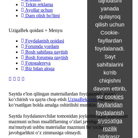
tajribasini
Tekin reklama
yanada
Ayollar uchun
Dam olish bo'limi
qulayroq
qilish uchun
UzigaBek qoidasi + Menyu
Cookie-
fayllardan
Foydalanish qoidasi
Forumda yordam
foydalanadi.
Bosh sahifaga qaytish
Sayt
Bosh forumga qaytish
Fotogalereya
sahifalarini
Biz bilan aloqa
ko'rib
chiqishni
davom ettirib,
Saytda e'lon qilingan materiallardan foydalanish, nusxa
siz
cookies
ko‘chirish va qayta chop etish
UzigaBek.com
manbasi
fayllaridan
ko‘rsatilgan holda amalga oshirilishi mumkin.
foydalanish
Saytda foydalanuvchilar tomonidan joylashtirilgan materiallar
siyosatiga
mazmuni uchun mualliflarning o‘zlari javobgardir. Sayt
ma'muriyati ushbu materiallar mazmuni bo‘yicha
rozilik
javobgarlikni o‘z zimmasiga olmaydi.
bildirasiz
.