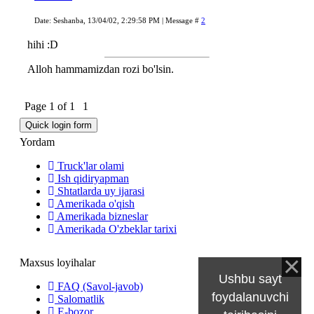
Date: Seshanba, 13/04/02, 2:29:58 PM | Message #
2
hihi :D
Alloh hammamizdan rozi bo'lsin.
Page
1
of
1
1
Yordam
Truck'lar olami
Ish qidiryapman
Shtatlarda uy ijarasi
Amerikada o'qish
Amerikada bizneslar
Amerikada O'zbeklar tarixi
Maxsus loyihalar
Ushbu sayt
FAQ (Savol-javob)
foydalanuvchi
Salomatlik
E-bozor