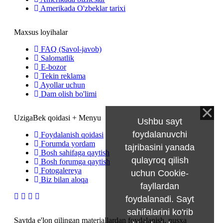
Amerikada O'zbeklar tarixi
Maxsus loyihalar
FAQ (Savol-javob)
Salomatlik
E-bozor
Tekin reklama
Ayollar uchun
Dam olish bo'limi
UzigaBek qoidasi + Menyu
Ushbu sayt
foydalanuvchi
Foydalanish qoidasi
Forumda yordam
tajribasini yanada
Bosh sahifaga qaytish
qulayroq qilish
Bosh forumga qaytish
Fotogalereya
uchun Cookie-
Biz bilan aloqa
fayllardan
foydalanadi. Sayt
sahifalarini ko'rib
Saytda e'lon qilingan materiallardan foydalanish, nusxa