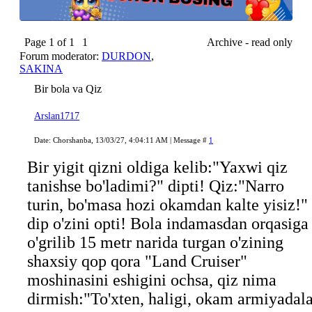
Page
1
of
1
1
Archive - read only
Forum moderator:
DURDON
,
SAKINA
Bir bola va Qiz
Arslan1717
Date: Chorshanba, 13/03/27, 4:04:11 AM | Message #
1
Bir yigit qizni oldiga kelib:"Yaxwi qiz
tanishse bo'ladimi?" dipti! Qiz:"Narro
turin, bo'masa hozi okamdan kalte yisiz!"
dip o'zini opti! Bola indamasdan orqasiga
o'grilib 15 metr narida turgan o'zining
shaxsiy qop qora "Land Cruiser"
moshinasini eshigini ochsa, qiz nima
dirmish:"To'xten, haligi, okam armiyadal