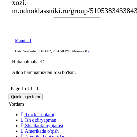
xozi.
m.odnoklassniki.ru/group/510538343384
Mumina1
Date: Seshanba, 13/04/02, 2:34:50 PM | Message #
2
Hahahahhaha :D
Alloh hammamizdan rozi bo'lsin.
Page
1
of
1
1
Yordam
Truck'lar olami
Ish qidiryapman
Shtatlarda uy ijarasi
Amerikada o'qish
Amerikada bizneslar