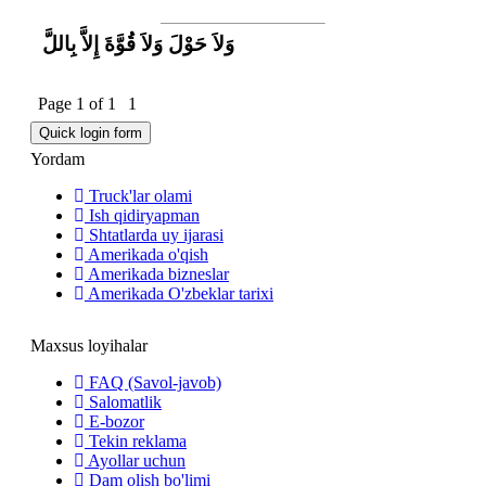
وَلاَ حَوْلَ وَلاَ قُوَّةَ إِلاَّ بِاللَّ
Page
1
of
1
1
Yordam
Truck'lar olami
Ish qidiryapman
Shtatlarda uy ijarasi
Amerikada o'qish
Amerikada bizneslar
Amerikada O'zbeklar tarixi
Maxsus loyihalar
FAQ (Savol-javob)
Salomatlik
E-bozor
Tekin reklama
Ayollar uchun
Dam olish bo'limi