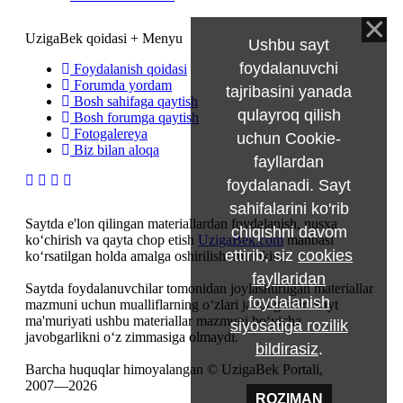
UzigaBek qoidasi + Menyu
Ushbu sayt
foydalanuvchi
Foydalanish qoidasi
Forumda yordam
tajribasini yanada
Bosh sahifaga qaytish
qulayroq qilish
Bosh forumga qaytish
Fotogalereya
uchun Cookie-
Biz bilan aloqa
fayllardan
foydalanadi. Sayt
sahifalarini ko'rib
Saytda e'lon qilingan materiallardan foydalanish, nusxa
chiqishni davom
ko‘chirish va qayta chop etish
UzigaBek.com
manbasi
ettirib, siz
cookies
ko‘rsatilgan holda amalga oshirilishi mumkin.
fayllaridan
Saytda foydalanuvchilar tomonidan joylashtirilgan materiallar
foydalanish
mazmuni uchun mualliflarning o‘zlari javobgardir. Sayt
ma'muriyati ushbu materiallar mazmuni bo‘yicha
siyosatiga rozilik
javobgarlikni o‘z zimmasiga olmaydi.
bildirasiz
.
Barcha huquqlar himoyalangan © UzigaBek Portali,
2007—2026
ROZIMAN