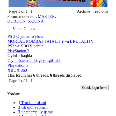
Page
1
of
1
1
Archive - read only
Forum moderator:
MASTER
,
DURDON
,
SAKINA
Video Games
PS 3 O'yinlar ro'yhati
MORTAL KOMBAT FATALITY va BRUTALITY
PS3 va XBOX uchun
PlayStation 2
Oyinlar haqida
O'yin sistemalaridagi yangilanish
Playstation.3
XBOX 360
This forum has
6
threads.
6
threads displayed.
Page
1
of
1
1
Yordam
Truck'lar olami
Ish qidiryapman
Shtatlarda uy ijarasi