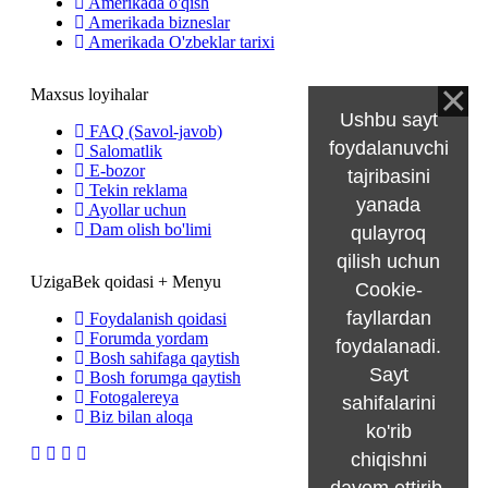
Amerikada o'qish
Amerikada bizneslar
Amerikada O'zbeklar tarixi
Maxsus loyihalar
Ushbu sayt
FAQ (Savol-javob)
foydalanuvchi
Salomatlik
E-bozor
tajribasini
Tekin reklama
yanada
Ayollar uchun
Dam olish bo'limi
qulayroq
qilish uchun
UzigaBek qoidasi + Menyu
Cookie-
fayllardan
Foydalanish qoidasi
Forumda yordam
foydalanadi.
Bosh sahifaga qaytish
Sayt
Bosh forumga qaytish
Fotogalereya
sahifalarini
Biz bilan aloqa
ko'rib
chiqishni
davom ettirib,