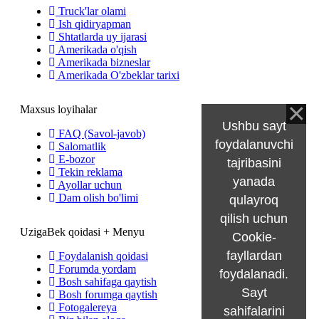
Truck'lar olami
Ish qidiryapman
Shtatlarda uy ijarasi
Amerikada o'qish
Amerikada bizneslar
Amerikada O'zbeklar tarixi
Maxsus loyihalar
Ushbu sayt
FAQ (Savol-javob)
foydalanuvchi
Salomatlik
E-bozor
tajribasini
Tekin reklama
yanada
Ayollar uchun
Dam olish bo'limi
qulayroq
qilish uchun
UzigaBek qoidasi + Menyu
Cookie-
fayllardan
Foydalanish qoidasi
Forumda yordam
foydalanadi.
Bosh sahifaga qaytish
Sayt
Bosh forumga qaytish
Fotogalereya
sahifalarini