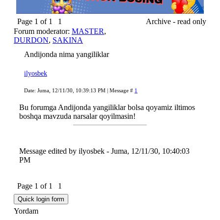
Page
1
of
1
1
Archive - read only
Forum moderator:
MASTER
,
DURDON
,
SAKINA
Andijonda nima yangiliklar
ilyosbek
Date: Juma, 12/11/30, 10:39:13 PM | Message #
1
Bu forumga Andijonda yangiliklar bolsa qoyamiz iltimos
boshqa mavzuda narsalar qoyilmasin!
Message edited by
ilyosbek
-
Juma, 12/11/30, 10:40:03
PM
Page
1
of
1
1
Yordam