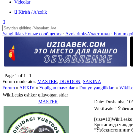
Videolar
Kirish / A'zolik
Yangiliklar-Новые сообщения
·
Azolarimiz-Участники
·
Forum qo
Page
1
of
1
1
Forum moderator:
MASTER
,
DURDON
,
SAKINA
Forum
»
ARXIV
»
Yopilgan mavzular
»
Dunyo yangiliklari
»
WikiLea
WikiLeaks oshkor qilayotgan sirlar
MASTER
Date: Dushanba, 10
WikiLeaks “Ўзбеки
[size=10]WikiLea
Британияда чиқади
“Ўзбекистоннинг б