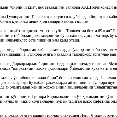
дан “биринчи қиз”, дея аталадиган Гулнора АҚШ элчихонаси на
да Гулноранинг Тошкентдаги тунгги клублардан биридаги кабин
 билан кўнгилхушлик қилганлари ҳақида ёзилган.
и экани айтиладиган тунгги клубга “Тошкентда битта бўлган” P
чи йигити” билан рақс мадонини бўшатмаган. Дипломатлар, бу 
ли ичимликлар сотилишини ҳам қайд этади.
давомида юборилган каблограммаларда Гулноранинг бизнес ола
аъкидлашича, Гулнора бунга маҳаллий тадбиркорларга улар рад
лик тадбиркорлардан бирининг иддао қилишича, у ишлаган Sky
анида “ширкатнинг алоқа тўлқинлари Ўзбекистон ҳукумати аге
 мафия ўғрибошиларидан бири” билан келишган ҳолда Зеромакс
 депешаларида. Бу каблограммаларда айтилишича, Гулнора шуни
да айблангандан кейин корхонанинг акцияларнини ўзлаштирган
нинг кўпчилиги Гулнора Каримовани очкўз, ҳокимиятни қўлга 
и йўлидан чиқиб қолганларни йўқ қиладиган шахс сифатида била
ин алоқада бўлган вашингтонлик бизнесмен Нейл Ливингстоун G