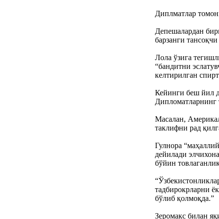
Диплматлар томони
Депешалардан бири
барзанги тансоқчи
Лола ўзига тегишл
“бандитни эслатув
келтирилган спирт
Кейинги беш йил 
Дипломатларнинг т
Масалан, Америка
таклифни рад қилг
Гулнора “маҳаллий
дейилади элчихона
бўйин товлаганлик
“Ўзбекистонликлар
тадбирокрларни ёк
бўлиб қолмоқда.”
Зеромакс билан яқ