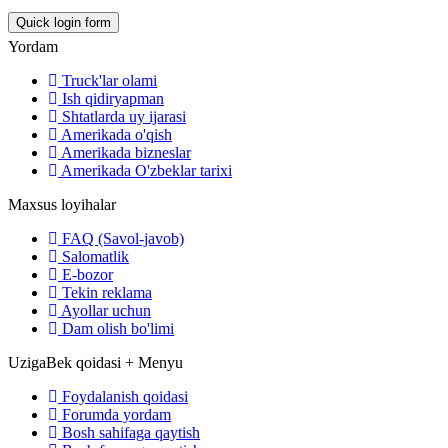
Yordam
Truck'lar olami
Ish qidiryapman
Shtatlarda uy ijarasi
Amerikada o'qish
Amerikada bizneslar
Amerikada O'zbeklar tarixi
Maxsus loyihalar
FAQ (Savol-javob)
Salomatlik
E-bozor
Tekin reklama
Ayollar uchun
Dam olish bo'limi
UzigaBek qoidasi + Menyu
Foydalanish qoidasi
Forumda yordam
Bosh sahifaga qaytish