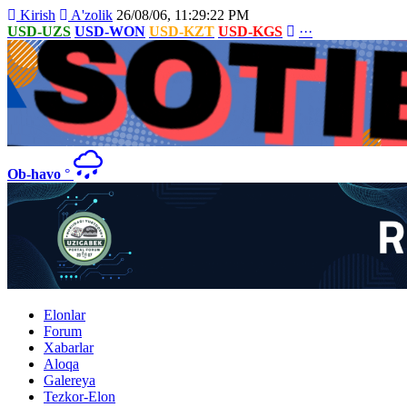
Kirish
A'zolik
26/08/06, 11:29:22 PM
USD-UZS
USD-WON
USD-KZT
USD-KGS
···
Ob-havo
°
Elonlar
Forum
Xabarlar
Aloqa
Galereya
Tezkor-Elon