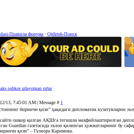
idasi-Правила форума
·
Qidirish-Поиск
ks oshkor qilayotgan sirlar
/12/13, 7:45:01 AM | Message #
1
стоннинг биринчи қизи” ҳақидаги дипломатик кузатувларни эъ
ks сайти ошкор қилган АҚШга тегишли махфийлаштирилган дипл
ган Guardian газетасида эълон қилинган ҳужжатларнинг бу са
иринчи қизи” – Гулнора Каримова.