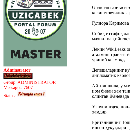
Guardian газетаси
келишмовчиликлар
Гулнора Каримова 
Собиқ иттифоқ дав
маҳнат ва қийноқл
Лекин WikiLeaks 
аталмиш транзит 
уриниб келмоқда.
Adminstrator
Депешаларнинг кў
дипломатик каблог
Group: ADMINISTRATOR
Айтилишича, у мам
Messages:
7607
ном билан ҳам тан
Status:
олинган Женевада
У шунингдек, поп
ҳамдир.
Британиянинг Тош
инсон ҳуқуқлари г