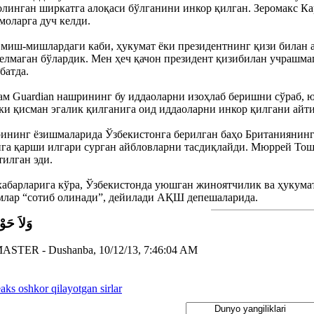
олинган ширкатга алоқаси бўлганини инкор қилган. Зеромакс К
моларга дуч келди.
 миш-мишлардаги каби, ҳукумат ёки президентнинг қизи билан а
елмаган бўлардик. Мен ҳеч қачон президент қизибилан учрашмаг
батда.
ам Guardian нашрининг бу иддаоларни изоҳлаб беришни сўраб, 
ки қисман эгалик қилганига оид иддаоларни инкор қилгани айт
нинг ёзишмаларида Ўзбекистонга берилган баҳо Британиянинг
ига қарши илгари сурган айбловларни тасдиқлайди. Мюррей То
илган эди.
барларига кўра, Ўзбекистонда уюшган жиноятчилик ва ҳукумат 
млар “сотиб олинади”, дейилади АҚШ депешаларида.
وَلاَ حَوْل
MASTER
-
Dushanba, 10/12/13, 7:46:04 AM
ks oshkor qilayotgan sirlar