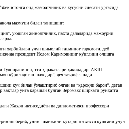
збекистонга оид жамоатчилик ва хусусий сиёсати ўртасида
мақола мазмуни билан танишинг:
пция”, уюшган жиноятчилик, пахта далаларида мажбурий
ларда.
ги ҳарбийлари учун шимолий таъминот тарқмоғи, деб
линжида президент Ислом Каримовнинг кўнглини олишга
и Гулноранинг ҳатти ҳаракатлари ҳақидадир. АҚШ
мон кўриладиган шахсдир”, дея таърифланади.
шини куч билан ўзлаштириб олган ва “қароқчи барон”, деган
р вақтлар унга қарашли бўлган Зеромакс ширкати рўйҳатга
тдаги Жаҳон иқтисодиёти ва дипломатияси профессори
ўриниш бериб, унинг имижини кўтаришга ҳисса қўшгани учун