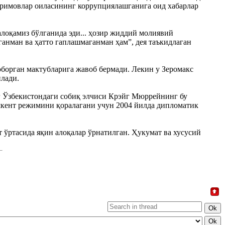
аримовлар оиласининг коррупциялашганига оид хабарлар
лоқамиз бўлганида эди... ҳозир жиддий молиявий
анман ва ҳатто гаплашмаганман ҳам”, дея таъкидлаган
юборган мактубларига жавоб бермади. Лекин у Зеромакс
илади.
 Ўзбекистондаги собиқ элчиси Крэйг Мюррейнинг бу
шкент режимини қоралагани учун 2004 йилда дипломатик
ўртасида яқин алоқалар ўрнатилган. Ҳукумат ва хусусий