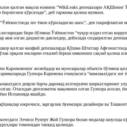
 эълон қилган мақола номини “WikiLeaks депешалари АҚШнинг Ў
 борлигини кўрсатади”, деб таржима қилиш мумкин.
“Ўзбекистонда энг ёмон кўриладиган шахс”, дея таърифланган 
латларидан бири бўлмиш Ўзбекистон “чуқур илдиз отган корру
ар авж олган даҳшатли давлатдир, дейилади сиздирилган депеша
ошкор қилган махфий депешаларда Қўшма Штатлар Афғонистонда
йўлак орқали юкларни етказиб бериш имконини сақлаб қолиш и
пи Каримовнинг жозибадор ва мунозаралар объекти бўлмиш қиз
арммаларида Гулнора Каримова очиқчасига “мамлакатдаги энг ё
лакатдаги деярли барча даромад келтирувчи ширкатларнинг улу
илган. Отасидан дипломатик мақомини олган Гулнора асосан, би
 ёки Испанияда яшайди.
-қўшиқлар ижрочиси, заргарлик буюмлари дизайнери ва Тошкен
кентдаги Элчиси Руперт Жой Гулнора билан модалар шоусида к
уруҳлари томонидан танқид қилинди.