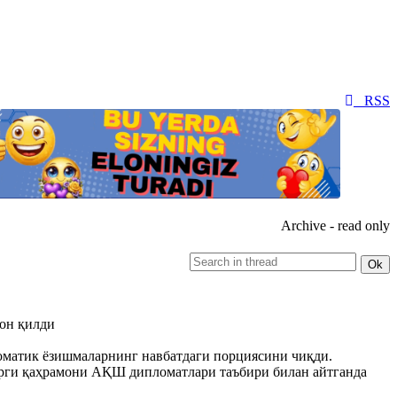
RSS
Archive - read only
лон қилди
оматик ёзишмаларнинг навбатдаги порциясини чиқди.
фарги қаҳрамони АҚШ дипломатлари таъбири билан айтганда