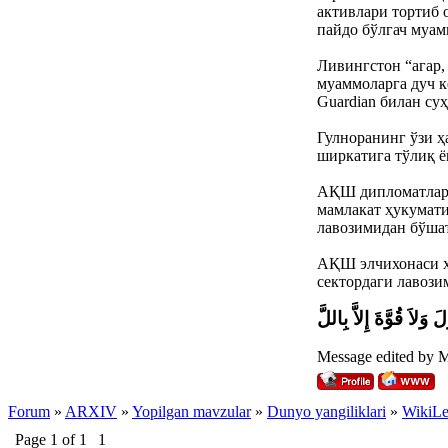
активлари тортиб 
пайдо бўлгач муам
Ливингстон “агар,
муаммоларга дуч к
Guardian билан суҳ
Гулноранинг ўзи ҳ
ширкатига тўлиқ ё
АҚШ дипломатлари
мамлакат ҳукумат
лавозимидан бўшат
АҚШ элчихонаси ха
сектордаги лавози
َ وَلاَ قُوَّةَ إِلاَّ بِاللَّ
Message edited by
Forum
»
ARXIV
»
Yopilgan mavzular
»
Dunyo yangiliklari
»
WikiLea
Page
1
of
1
1