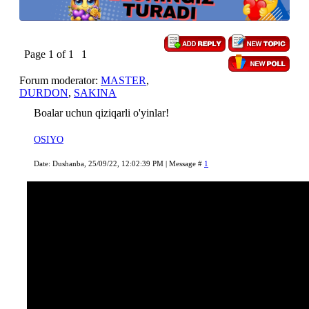
Page
1
of
1
1
Forum moderator:
MASTER
,
DURDON
,
SAKINA
Boalar uchun qiziqarli o'yinlar!
OSIYO
Date: Dushanba, 25/09/22, 12:02:39 PM | Message #
1