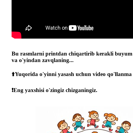
Bu rasmlarni printdan chiqartirib kerakli buyum 
va o'yindan zavqlaning...
⬆️Yuqorida o'yinni yasash uchun video qo'llanm
❗️Eng yaxshisi o'zingiz chizganingiz.