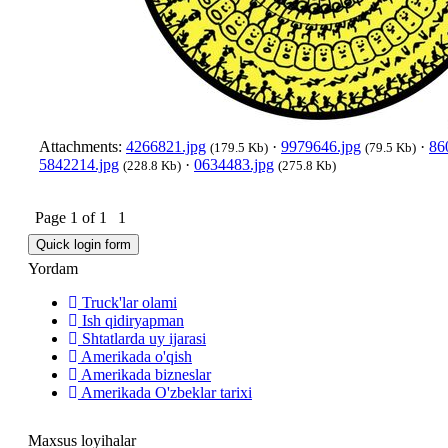
Attachments:
4266821.jpg
·
9979646.jpg
·
86
(179.5 Kb)
(79.5 Kb)
5842214.jpg
·
0634483.jpg
(228.8 Kb)
(275.8 Kb)
Page
1
of
1
1
Yordam
Truck'lar olami
Ish qidiryapman
Shtatlarda uy ijarasi
Amerikada o'qish
Amerikada bizneslar
Amerikada O'zbeklar tarixi
Maxsus loyihalar