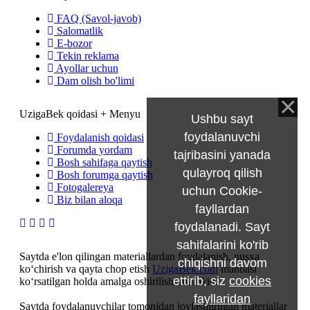
FAQ (Savol-javob)
Salomatlik
E-bozor
Tekin reklama
Ayollar uchun
Dam olish bo'limi
UzigaBek qoidasi + Menyu
Ushbu sayt
foydalanuvchi
Foydalanish qoidasi
Forumda yordam
tajribasini yanada
Bosh sahifaga qaytish
qulayroq qilish
Bosh forumga qaytish
Fotogalereya
uchun Cookie-
Biz bilan aloqa
fayllardan
foydalanadi. Sayt
sahifalarini ko'rib
Saytda e'lon qilingan materiallardan foydalanish, nusxa
chiqishni davom
ko‘chirish va qayta chop etish
UzigaBek.com
manbasi
ettirib, siz
cookies
ko‘rsatilgan holda amalga oshirilishi mumkin.
fayllaridan
Saytda foydalanuvchilar tomonidan joylashtirilgan materiallar