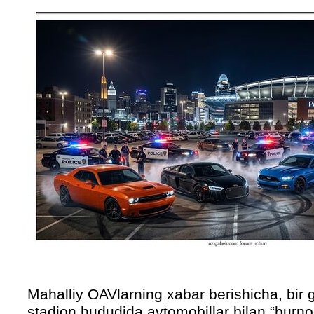
Mahalliy OAVlarning xabar berishicha, bir 
stadion hududida avtomobillar bilan “burno