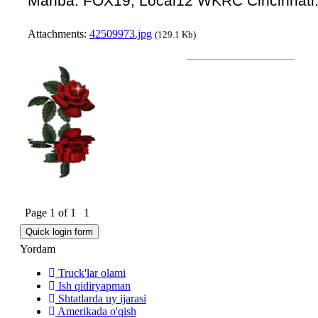
Manba: FOX19, Local12 WKRC Cincinnati
Attachments:
42509973.jpg
(129.1 Kb)
Page
1
of
1
1
Yordam
Truck'lar olami
Ish qidiryapman
Shtatlarda uy ijarasi
Amerikada o'qish