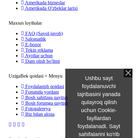
Amerikada bizneslar
Amerikada O'zbeklar tarixi
Maxsus loyihalar
FAQ (Savol-javob)
Salomatlik
E-bozor
Tekin reklama
Ayollar uchun
Dam olish bo'limi
UzigaBek qoidasi + Menyu
Ushbu sayt
foydalanuvchi
Foydalanish qoidasi
Forumda yordam
tajribasini yanada
Bosh sahifaga qaytish
qulayroq qilish
Bosh forumga qaytish
Fotogalereya
uchun Cookie-
Biz bilan aloqa
fayllardan
foydalanadi. Sayt
sahifalarini ko'rib