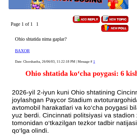
Page
1
of
1
1
Ohio shtatida nima gaplar?
BAXOR
Date: Chorshanba, 26/06/03, 11:22:18 PM | Message #
1
Ohio shtatida ko‘cha poygasi: 6 kish
2026-yil 2-iyun kuni Ohio shtatining Cincin
joylashgan Paycor Stadium avtoturargohi
avtomobil harakatlari va ko‘cha poygasi bil
yuz berdi. Cincinnati politsiyasi va stadion 
tomonidan o‘tkazilgan tezkor tadbir natijas
qo‘lga olindi.