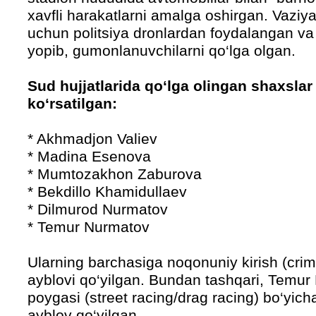
xavfli harakatlarni amalga oshirgan. Vaziyat
uchun politsiya dronlardan foydalangan va c
yopib, gumonlanuvchilarni qo‘lga olgan.
Sud hujjatlarida qo‘lga olingan shaxsla
ko‘rsatilgan:
* Akhmadjon Valiev
* Madina Esenova
* Mumtozakhon Zaburova
* Bekdillo Khamidullaev
* Dilmurod Nurmatov
* Temur Nurmatov
Ularning barchasiga noqonuniy kirish (crim
ayblovi qo‘yilgan. Bundan tashqari, Temu
poygasi (street racing/drag racing) bo‘yic
ayblov qo‘yilgan.