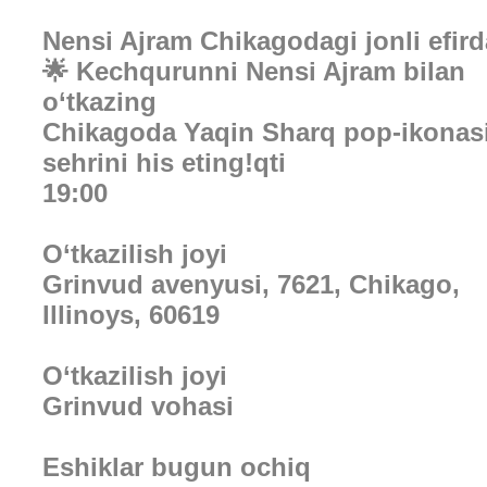
Nensi Ajram Chikagodagi jonli efird
🌟 Kechqurunni Nensi Ajram bilan
o‘tkazing
Chikagoda Yaqin Sharq pop-ikonas
sehrini his eting!qti
19:00
O‘tkazilish joyi
Grinvud avenyusi, 7621, Chikago,
Illinoys, 60619
O‘tkazilish joyi
Grinvud vohasi
Eshiklar bugun ochiq