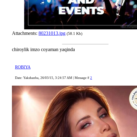
Attachments:
80231013.jpg
(58.1 Kb)
chiroylik imzo coyaman yaqinda
ROBIYA
Date: Yakshanba, 26/03/15, 3:24:57 AM | Message #
2