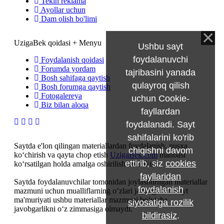
Tekin reklama
Ayollar uchun
Dam olish bo'limi
UzigaBek qoidasi + Menyu
Ushbu sayt
foydalanuvchi
Foydalanish qoidasi
Forumda yordam
tajribasini yanada
Bosh sahifaga qaytish
qulayroq qilish
Bosh forumga qaytish
Fotogalereya
uchun Cookie-
Biz bilan aloqa
fayllardan
foydalanadi. Sayt
sahifalarini ko'rib
Saytda e'lon qilingan materiallardan foydalanish, nusxa
chiqishni davom
ko‘chirish va qayta chop etish
UzigaBek.com
manbasi
ettirib, siz
cookies
ko‘rsatilgan holda amalga oshirilishi mumkin.
fayllaridan
Saytda foydalanuvchilar tomonidan joylashtirilgan materiallar
foydalanish
mazmuni uchun mualliflarning o‘zlari javobgardir. Sayt
ma'muriyati ushbu materiallar mazmuni bo‘yicha
siyosatiga rozilik
javobgarlikni o‘z zimmasiga olmaydi.
bildirasiz
.