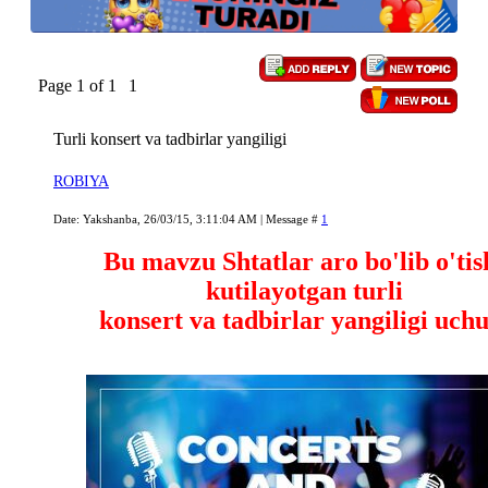
Page
1
of
1
1
Turli konsert va tadbirlar yangiligi
ROBIYA
Date: Yakshanba, 26/03/15, 3:11:04 AM | Message #
1
Bu mavzu Shtatlar aro bo'lib o'tis
kutilayotgan turli
konsert va tadbirlar yangiligi uchu