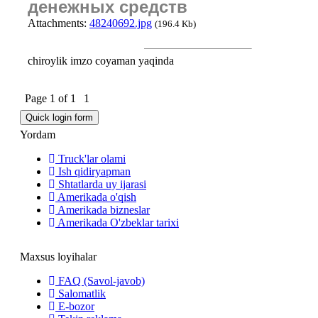
денежных средств
Attachments:
48240692.jpg
(196.4 Kb)
chiroylik imzo coyaman yaqinda
Page
1
of
1
1
Yordam
Truck'lar olami
Ish qidiryapman
Shtatlarda uy ijarasi
Amerikada o'qish
Amerikada bizneslar
Amerikada O'zbeklar tarixi
Maxsus loyihalar
FAQ (Savol-javob)
Salomatlik
E-bozor