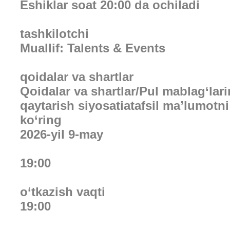
Eshiklar soat 20:00 da ochiladi
tashkilotchi
Muallif: Talents & Events
qoidalar va shartlar
Qoidalar va shartlar/Pul mablag‘lari
qaytarish siyosatiatafsil ma’lumotni
ko‘ring
2026-yil 9-may
19:00
o‘tkazish vaqti
19:00