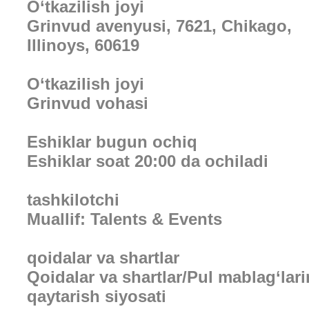
O‘tkazilish joyi
Grinvud avenyusi, 7621, Chikago,
Illinoys, 60619
O‘tkazilish joyi
Grinvud vohasi
Eshiklar bugun ochiq
Eshiklar soat 20:00 da ochiladi
tashkilotchi
Muallif: Talents & Events
qoidalar va shartlar
Qoidalar va shartlar/Pul mablag‘lari
qaytarish siyosati