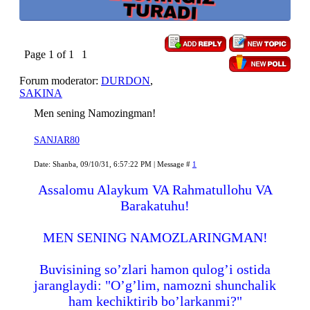
Page
1
of
1
1
Forum moderator:
DURDON
,
SAKINA
Men sening Namozingman!
SANJAR80
Date: Shanba, 09/10/31, 6:57:22 PM | Message #
1
Assalomu Alaykum VA Rahmatullohu VA
Barakatuhu!
MEN SENING NAMOZLARINGMAN!
Buvisining so’zlari hamon qulog’i ostida
jaranglaydi: "O’g’lim, namozni shunchalik
ham kechiktirib bo’larkanmi?"