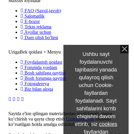
Maxsus loyihalar
FAQ (Savol-javob)
Salomatlik
E-bozor
Tekin reklama
Ayollar uchun
Dam olish bo'limi
UzigaBek qoidasi + Menyu
Ushbu sayt
foydalanuvchi
Foydalanish qoidasi
Forumda yordam
tajribasini yanada
Bosh sahifaga qaytish
qulayroq qilish
Bosh forumga qaytish
Fotogalereya
uchun Cookie-
Biz bilan aloqa
fayllardan
foydalanadi. Sayt
sahifalarini ko'rib
Saytda e'lon qilingan materiallardan foydalanish, nusxa
chiqishni davom
ko‘chirish va qayta chop etish
UzigaBek.com
manbasi
ettirib, siz
cookies
ko‘rsatilgan holda amalga oshirilishi mumkin.
fayllaridan