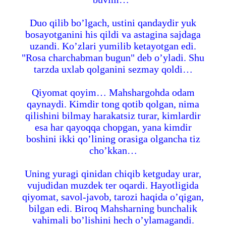
Duo qilib bo’lgach, ustini qandaydir yuk
bosayotganini his qildi va astagina sajdaga
uzandi. Ko’zlari yumilib ketayotgan edi.
"Rosa charchabman bugun" deb o’yladi. Shu
tarzda uxlab qolganini sezmay qoldi…
Qiyomat qoyim… Mahshargohda odam
qaynaydi. Kimdir tong qotib qolgan, nima
qilishini bilmay harakatsiz turar, kimlardir
esa har qayoqqa chopgan, yana kimdir
boshini ikki qo’lining orasiga olgancha tiz
cho’kkan…
Uning yuragi qinidan chiqib ketguday urar,
vujudidan muzdek ter oqardi. Hayotligida
qiyomat, savol-javob, tarozi haqida o’qigan,
bilgan edi. Biroq Mahsharning bunchalik
vahimali bo’lishini hech o’ylamagandi.