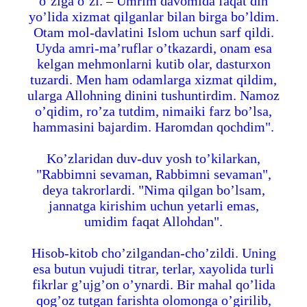
o’ziga o’zi. – Umrim davomida faqat din
yo’lida xizmat qilganlar bilan birga bo’ldim.
Otam mol-davlatini Islom uchun sarf qildi.
Uyda amri-ma’ruflar o’tkazardi, onam esa
kelgan mehmonlarni kutib olar, dasturxon
tuzardi. Men ham odamlarga xizmat qildim,
ularga Allohning dinini tushuntirdim. Namoz
o’qidim, ro’za tutdim, nimaiki farz bo’lsa,
hammasini bajardim. Haromdan qochdim".
Ko’zlaridan duv-duv yosh to’kilarkan,
"Rabbimni sevaman, Rabbimni sevaman",
deya takrorlardi. "Nima qilgan bo’lsam,
jannatga kirishim uchun yetarli emas,
umidim faqat Allohdan".
Hisob-kitob cho’zilgandan-cho’zildi. Uning
esa butun vujudi titrar, terlar, xayolida turli
fikrlar g’ujg’on o’ynardi. Bir mahal qo’lida
qog’oz tutgan farishta olomonga o’girilib,