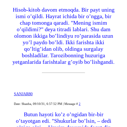
Hisob-kitob davom etmoqda. Bir payt uning
ismi o’qildi. Hayrat ichida bir o’ngga, bir
chap tomonga qaradi. "Mening ismim
o’qildimi?" deya titradi lablari. Shu dam
olomon ikkiga bo’lindiyu ro’parasida uzun
yo’l paydo bo’ldi. Ikki farishta ikki
qo’ltig’idan olib, oldinga surgalay
boshladilar. Tarozibonning huzuriga
yetganlarida farishtalar g’oyib bo’lishgandi.
SANJAR80
Date: Shanba, 09/10/31, 6:57:52 PM | Message #
2
Butun hayoti ko’z o’ngidan bir-bir
o’tayotgan edi. "Shukurlar bo’lsin, – dedi