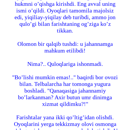
hukmni o’qishga kirishdi. Eng avval uning
ismi o’qildi. Oyoqlari tamomila majolsiz
edi, yiqiliay-yiqilay deb turibdi, ammo jon
qulo’gi bilan farishtaning og’ziga ko’z
tikkan.
Olomon bir qalqib tushdi: u jahannamga
mahkum etilibdi!
Nima?.. Quloqlariga ishonmadi.
"Bo’lishi mumkin emas!.." baqirdi bor ovozi
bilan. Telbalarcha har tomonga yugura
boshladi. "Qanaqasiga jahannamiy
bo’larkanman? Axir butun umr dinimga
xizmat qildimku?!"
Farishtalar yana ikki qo’ltig’idan olishdi.
Oyoqlarini yerga tekkizmay olovi osmonga