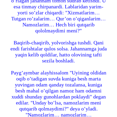
o’rlagan jahannam tomon sudrab ketishdi. U
esa tinmay chirpanardi. Lablaridan yarim-
yorti so’zlar chiqardi: "Xizmatlarim…
Tutgan ro’zalarim… Qur’on o’qiganlarim…
Namozlarim… Hech biri qutqarib
qololmaydimi meni?"
Baqirib-chaqirib, yolvorishga tushdi. Qani
endi farishtalar qulos solsa. Jahannamga juda
yaqin kelib qoldilar, hatto olovining tafti
sezila boshladi.
Payg’aymbar alayhissalom "Uyining oldidan
oqib o’tadigan suvda kuniga besh marta
yuvingan odam qanday tozalansa, kuniga
besh mahal o’qilgan namoz ham odamni
xuddi shunday gunohlardan poklaydi" degan
edilar. "Unday bo’lsa, namozlarim meni
qutqarib qolmaydimi?" deya o’yladi.
"Namozlarim… namozlarim…