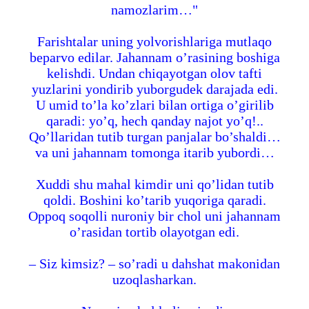
namozlarim…"
Farishtalar uning yolvorishlariga mutlaqo
beparvo edilar. Jahannam o’rasining boshiga
kelishdi. Undan chiqayotgan olov tafti
yuzlarini yondirib yuborgudek darajada edi.
U umid to’la ko’zlari bilan ortiga o’girilib
qaradi: yo’q, hech qanday najot yo’q!..
Qo’llaridan tutib turgan panjalar bo’shaldi…
va uni jahannam tomonga itarib yubordi…
Xuddi shu mahal kimdir uni qo’lidan tutib
qoldi. Boshini ko’tarib yuqoriga qaradi.
Oppoq soqolli nuroniy bir chol uni jahannam
o’rasidan tortib olayotgan edi.
– Siz kimsiz? – so’radi u dahshat makonidan
uzoqlasharkan.