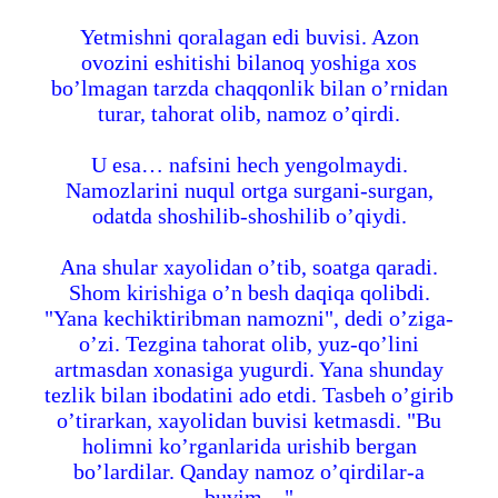
Yetmishni qoralagan edi buvisi. Azon
ovozini eshitishi bilanoq yoshiga xos
bo’lmagan tarzda chaqqonlik bilan o’rnidan
turar, tahorat olib, namoz o’qirdi.
U esa… nafsini hech yengolmaydi.
Namozlarini nuqul ortga surgani-surgan,
odatda shoshilib-shoshilib o’qiydi.
Ana shular xayolidan o’tib, soatga qaradi.
Shom kirishiga o’n besh daqiqa qolibdi.
"Yana kechiktiribman namozni", dedi o’ziga-
o’zi. Tezgina tahorat olib, yuz-qo’lini
artmasdan xonasiga yugurdi. Yana shunday
tezlik bilan ibodatini ado etdi. Tasbeh o’girib
o’tirarkan, xayolidan buvisi ketmasdi. "Bu
holimni ko’rganlarida urishib bergan
bo’lardilar. Qanday namoz o’qirdilar-a
buvim…"