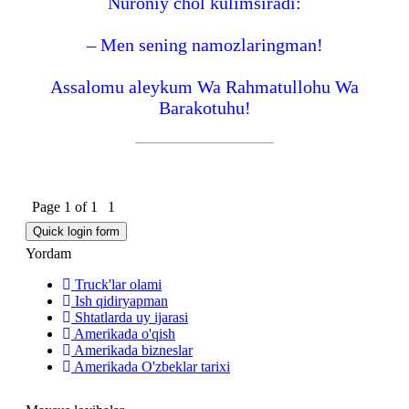
Nuroniy chol kulimsiradi:
– Men sening namozlaringman!
Assalomu aleykum Wa Rahmatullohu Wa
Barakotuhu!
Page
1
of
1
1
Yordam
Truck'lar olami
Ish qidiryapman
Shtatlarda uy ijarasi
Amerikada o'qish
Amerikada bizneslar
Amerikada O'zbeklar tarixi