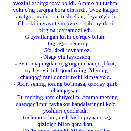
ovozini eshitganday bo'ldi. Ammo bu tushmi
yoki o'ng farqiga bora olmasdi. Ovoz kelgan
tarafga qaradi. G'a, tush ekan, deya o'yladi.
Chunki ingrayotgan ovoz sohibi uyidagi
birgina joynamozi edi.
G'ayratlangan kishi qo'rquv bilan:
- Ingragan senmiq
- G'a, dedi joynamoz.
- Nega yig'layapsanq
- Seni o'yqungdan uyg'otgan chanqoqlikni,
tuyib suv ichib qondirding. Mening
chanqog'imni qondiruvchi kimsa yo'q.
- Axir, sening joning bo'lmasa, qanday qilib
chanqaysan.
- Bu mening ham ehtiyojim. Ammo mening
chanqog'imni tavbakor bandalaringni ko'z
yoshlari qondiradi.
- Tushunmadim, dedi kishi joynamozga
qiziqish bilan qararkan.
- Yig'layman, chunki Allohning qo'llari