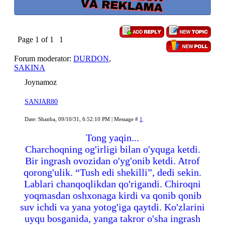
Page
1
of
1
1
Forum moderator:
DURDON
,
SAKINA
Joynamoz
SANJAR80
Date: Shanba, 09/10/31, 6:52:10 PM | Message #
1
Tong yaqin...
Charchoqning og'irligi bilan o'yquga ketdi.
Bir ingrash ovozidan o'yg'onib ketdi. Atrof
qorong'ulik. “Tush edi shekilli”, dedi sekin.
Lablari chanqoqlikdan qo'rigandi. Chiroqni
yoqmasdan oshxonaga kirdi va qonib qonib
suv ichdi va yana yotog'iga qaytdi. Ko'zlarini
uyqu bosganida, yanga takror o'sha ingrash