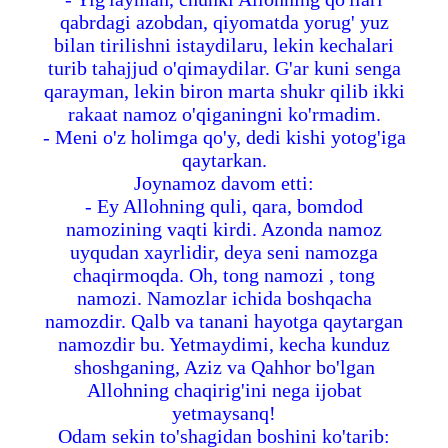
qabrdagi azobdan, qiyomatda yorug' yuz
bilan tirilishni istaydilaru, lekin kechalari
turib tahajjud o'qimaydilar. G'ar kuni senga
qarayman, lekin biron marta shukr qilib ikki
rakaat namoz o'qiganingni ko'rmadim.
- Meni o'z holimga qo'y, dedi kishi yotog'iga
qaytarkan.
Joynamoz davom etti:
- Ey Allohning quli, qara, bomdod
namozining vaqti kirdi. Azonda namoz
uyqudan xayrlidir, deya seni namozga
chaqirmoqda. Oh, tong namozi , tong
namozi. Namozlar ichida boshqacha
namozdir. Qalb va tanani hayotga qaytargan
namozdir bu. Yetmaydimi, kecha kunduz
shoshganing, Aziz va Qahhor bo'lgan
Allohning chaqirig'ini nega ijobat
yetmaysanq!
Odam sekin to'shagidan boshini ko'tarib: