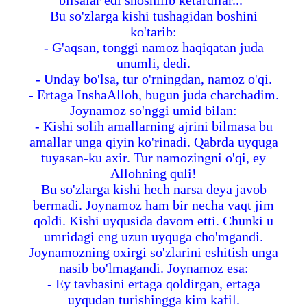
bilsalar edi shoshilib ketardilar...”
Bu so'zlarga kishi tushagidan boshini
ko'tarib:
- G'aqsan, tonggi namoz haqiqatan juda
unumli, dedi.
- Unday bo'lsa, tur o'rningdan, namoz o'qi.
- Ertaga InshaAlloh, bugun juda charchadim.
Joynamoz so'nggi umid bilan:
- Kishi solih amallarning ajrini bilmasa bu
amallar unga qiyin ko'rinadi. Qabrda uyquga
tuyasan-ku axir. Tur namozingni o'qi, ey
Allohning quli!
Bu so'zlarga kishi hech narsa deya javob
bermadi. Joynamoz ham bir necha vaqt jim
qoldi. Kishi uyqusida davom etti. Chunki u
umridagi eng uzun uyquga cho'mgandi.
Joynamozning oxirgi so'zlarini eshitish unga
nasib bo'lmagandi. Joynamoz esa:
- Ey tavbasini ertaga qoldirgan, ertaga
uyqudan turishingga kim kafil.