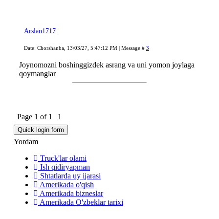
Arslan1717
Date: Chorshanba, 13/03/27, 5:47:12 PM | Message #
3
Joynomozni boshinggizdek asrang va uni yomon joylaga
qoymanglar
Page
1
of
1
1
Yordam
Truck'lar olami
Ish qidiryapman
Shtatlarda uy ijarasi
Amerikada o'qish
Amerikada bizneslar
Amerikada O'zbeklar tarixi