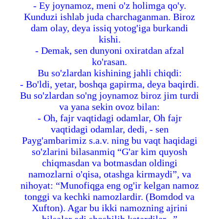
- Ey joynamoz, meni o'z holimga qo'y.
Kunduzi ishlab juda charchaganman. Biroz
dam olay, deya issiq yotog'iga burkandi
kishi.
- Demak, sen dunyoni oxiratdan afzal
ko'rasan.
Bu so'zlardan kishining jahli chiqdi:
- Bo'ldi, yetar, boshqa gapirma, deya baqirdi.
Bu so'zlardan so'ng joynamoz biroz jim turdi
va yana sekin ovoz bilan:
- Oh, fajr vaqtidagi odamlar, Oh fajr
vaqtidagi odamlar, dedi, - sen
Payg'ambarimiz s.a.v. ning bu vaqt haqidagi
so'zlarini bilasanmiq “G'ar kim quyosh
chiqmasdan va botmasdan oldingi
namozlarni o'qisa, otashga kirmaydi”, va
nihoyat: “Munofiqga eng og'ir kelgan namoz
tonggi va kechki namozlardir. (Bomdod va
Xufton). Agar bu ikki namozning ajrini