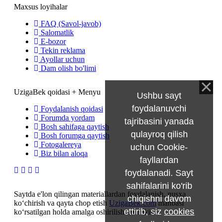
Maxsus loyihalar
FAQ (Savol-javob)
Salomatlik
E-bozor
Tekin reklama
Ayollar uchun
Dam olish bo'limi
UzigaBek qoidasi + Menyu
Ushbu sayt
foydalanuvchi
Foydalanish qoidasi
Forumda yordam
tajribasini yanada
Bosh sahifaga qaytish
qulayroq qilish
Bosh forumga qaytish
Fotogalereya
uchun Cookie-
Biz bilan aloqa
fayllardan
foydalanadi. Sayt
sahifalarini ko'rib
Saytda e'lon qilingan materiallardan foydalanish, nusxa
chiqishni davom
ko‘chirish va qayta chop etish
UzigaBek.com
manbasi
ettirib, siz
cookies
ko‘rsatilgan holda amalga oshirilishi mumkin.