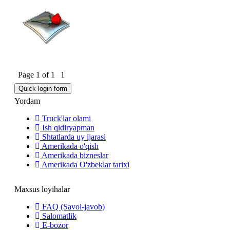
Page
1
of
1
1
Yordam
Truck'lar olami
Ish qidiryapman
Shtatlarda uy ijarasi
Amerikada o'qish
Amerikada bizneslar
Amerikada O'zbeklar tarixi
Maxsus loyihalar
FAQ (Savol-javob)
Salomatlik
E-bozor