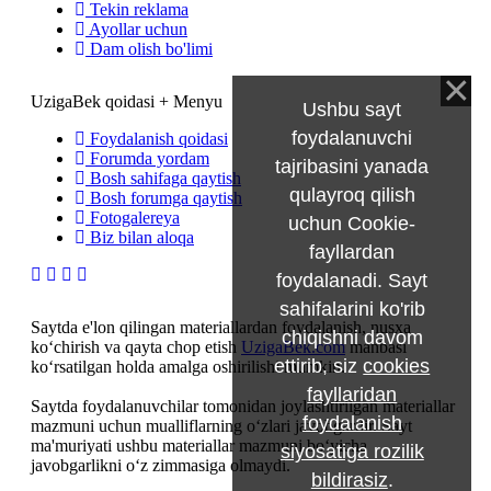
Tekin reklama
Ayollar uchun
Dam olish bo'limi
UzigaBek qoidasi + Menyu
Ushbu sayt
foydalanuvchi
Foydalanish qoidasi
Forumda yordam
tajribasini yanada
Bosh sahifaga qaytish
qulayroq qilish
Bosh forumga qaytish
Fotogalereya
uchun Cookie-
Biz bilan aloqa
fayllardan
foydalanadi. Sayt
sahifalarini ko'rib
Saytda e'lon qilingan materiallardan foydalanish, nusxa
chiqishni davom
ko‘chirish va qayta chop etish
UzigaBek.com
manbasi
ettirib, siz
cookies
ko‘rsatilgan holda amalga oshirilishi mumkin.
fayllaridan
Saytda foydalanuvchilar tomonidan joylashtirilgan materiallar
foydalanish
mazmuni uchun mualliflarning o‘zlari javobgardir. Sayt
ma'muriyati ushbu materiallar mazmuni bo‘yicha
siyosatiga rozilik
javobgarlikni o‘z zimmasiga olmaydi.
bildirasiz
.