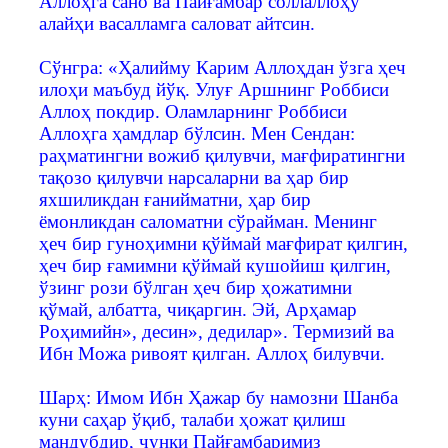
Аллоҳга сано ва Пайғамбар соллаллоҳу
алайҳи васалламга саловат айтсин.
Сўнгра: «Ҳалийму Карим Аллоҳдан ўзга ҳеч
илоҳи маъбуд йўқ. Улуғ Аршнинг Роббиси
Аллоҳ покдир. Оламларнинг Роббиси
Аллоҳга ҳамдлар бўлсин. Мен Сендан:
раҳматингни вожиб қилувчи, мағфиратингни
тақозо қилувчи нарсаларни ва ҳар бир
яхшиликдан ғанийматни, ҳар бир
ёмонликдан саломатни сўрайман. Менинг
ҳеч бир гуноҳимни қўймай мағфират қилгин,
ҳеч бир ғамимни қўймай кушойиш қилгин,
ўзинг рози бўлган ҳеч бир ҳожатимни
қўмай, албатта, чиқаргин. Эй, Арҳамар
Роҳимийн», десин», дедилар». Термизий ва
Ибн Можа ривоят қилган. Аллоҳ билувчи.
Шарҳ: Имом Ибн Ҳажар бу намозни Шанба
куни саҳар ўқиб, талаби ҳожат қилиш
мандубдир, чунки Пайғамбаримиз