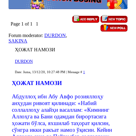
Page
1
of
1
1
Forum moderator:
DURDON
,
SAKINA
ҲОЖАТ НАМОЗИ
DURDON
Date: Juma, 13/12/20, 10:27:48 PM | Message #
1
ҲОЖАТ НАМОЗИ
Абдуллоҳ ибн Абу Авфо розияллоҳу
анҳудан ривоят қилинади: «Набий
соллаллоҳу алайҳи васаллам: «Кимнинг
Аллоҳга ва Бани одамдан бирортасига
ҳожати бўлса, яхшилаб таҳорат қилсин,
сўнгра икки ракъат намоз ўқисин. Кейин