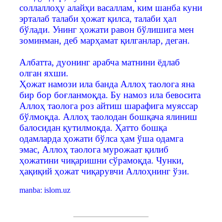
соллаллоҳу алайҳи васаллам, ким шанба куни
эрталаб талаби ҳожат қилса, талаби ҳал
бўлади. Унинг ҳожати равон бўлишига мен
зоминман, деб марҳамат қилганлар, деган.
Албатта, дуонинг арабча матнини ёдлаб
олган яхши.
Ҳожат намози ила банда Аллоҳ таолога яна
бир бор боғланмоқда. Бу намоз ила бевосита
Аллоҳ таолога роз айтиш шарафига муяссар
бўлмоқда. Аллоҳ таолодан бошқача ялиниш
балосидан қутилмоқда. Ҳатто бошқа
одамларда ҳожати бўлса ҳам ўша одамга
эмас, Аллоҳ таолога мурожаат қилиб
ҳожатини чиқаришни сўрамоқда. Чунки,
ҳақиқий ҳожат чиқарувчи Аллоҳнинг ўзи.
manba: islom.uz