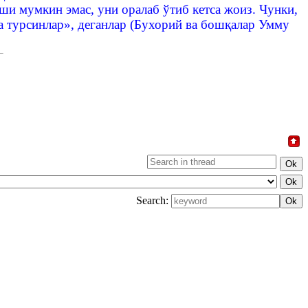
и мумкин эмас, уни оралаб ўтиб кетса жоиз. Чунки,
а турсинлар», деганлар (Бухорий ва бошқалар Умму
Search: