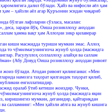
ҳаромлигига далил бўлади. Ҳайз ва нифосли аёл ҳам
 ҳам – ҳайзли аёл агар Қуръонни эсидан чиқариб
да бўлган лафзларни сўзласа, масалан:
 деса, зарари йўқ. Оиша розияллоҳу анҳодан
 саллам ҳамма вақт ҳам Аллоҳни зикр қилаверар
бўлган киши масжидда туриши мумкин эмас. Аллоҳ
гизда то чўмилмагунингизча жунуб ҳолда (масжидга
англар. Расулуллоҳ соллаллоҳу алайҳи ва саллам
айман» (Абу Довуд Оиша розияллоҳу анҳодан ривоят
ши жоиз бўлади. Атодан ривоят қилинганки: «Мен
ларида намозга таҳорат қилгандек таҳорат қилиб,
унубликни енгиллатишдир.
масжид оралаб ўтиб кетиши жоиздир. Чунки,
то чўмилмагунингизча жунуб ҳолда (масжидга яқин
гиз, киришингиз мумкин, деганидир, қайтариқдан
 ва салламнинг: «Мен ҳайзли аёлга ва жунуб кишига
ди.