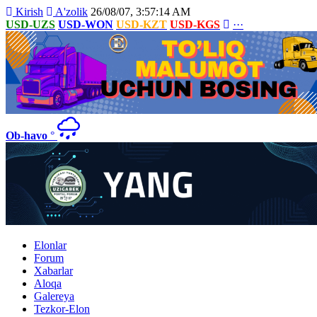
Kirish
A'zolik
26/08/07, 3:57:14 AM
USD-UZS
USD-WON
USD-KZT
USD-KGS
···
Ob-havo
°
Elonlar
Forum
Xabarlar
Aloqa
Galereya
Tezkor-Elon