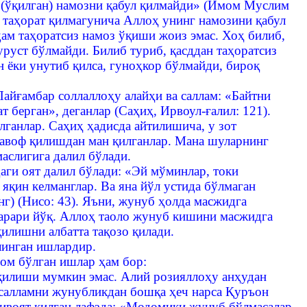
з (ўқилган) намозни қабул қилмайди» (Имом Муслим
о таҳорат қилмагунича Аллоҳ унинг намозини қабул
дам таҳоратсиз намоз ўқиши жоиз эмас. Хоҳ билиб,
уруст бўлмайди. Билиб туриб, қасддан таҳоратсиз
н ёки унутиб қилса, гуноҳкор бўлмайди, бироқ
айғамбар соллаллоҳу алайҳи ва саллам: «Байтни
 берган», деганлар (Саҳиҳ, Ирвоул-ғалил: 121).
лганлар. Саҳиҳ ҳадисда айтилишича, у зот
 тавоф қилишдан ман қилганлар. Мана шуларнинг
аслигига далил бўлади.
даги оят далил бўлади: «Эй мўминлар, токи
яқин келманглар. Ва яна йўл устида бўлмаган
г) (Нисо: 43). Яъни, жунуб ҳолда масжидга
 зарари йўқ. Аллоҳ таоло жунуб кишини масжидга
илишни албатта тақозо қилади.
линган ишлардир.
ром бўлган ишлар ҳам бор:
 қилиши мумкин эмас. Алий розияллоҳу анҳудан
а салламни жунубликдан бошқа ҳеч нарса Қуръон
ривоят қилган лафзда: «Модомики жунуб бўлмасалар,