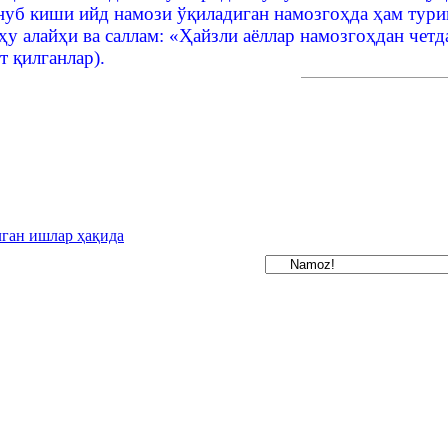
уб киши ийд намози ўқиладиган намозгоҳда ҳам туриш
ҳу алайҳи ва саллам: «Ҳайзли аёллар намозгоҳдан четд
т қилганлар).
ган ишлар ҳақида