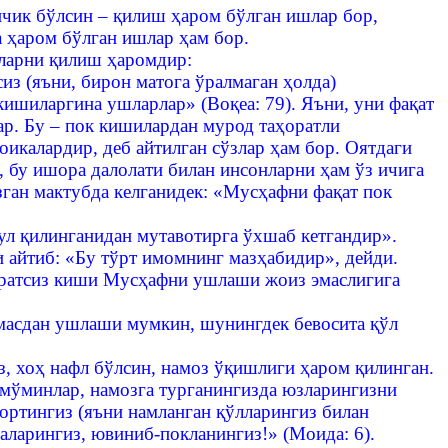
кичик бўлсин – қилиш ҳаром бўлган ишлар бор,
а ҳаром бўлган ишлар ҳам бор.
шларни қилиш ҳаромдир:
з (яъни, бирон матога ўралмаган ҳолда)
кишиларгина ушларлар» (Воқеа: 79). Яъни, уни фақат
р. Бу – пок кишилардан мурод таҳоратли
оикалардир, деб айтилган сўзлар ҳам бор. Оятдаги
, бу ишора далолати билан инсонларни ҳам ўз ичига
зган мактубда келганидек: «Мусҳафни фақат пок
ул қилинганидан мутавотирга ўхшаб кетгандир».
айтиб: «Бу тўрт имомнинг мазҳабидир», дейди.
ҳоратсиз киши Мусҳафни ушлаши жоиз эмаслигига
змасдан ушлаши мумкин, шунингдек бевосита қўл
з, хоҳ нафл бўлсин, намоз ўқишлиги ҳаром қилинган.
 мўминлар, намозга турганингизда юзларингизни
ортингиз (яъни намланган қўлларингиз билан
аларингиз, ювиниб-покланингиз!» (Моида: 6).