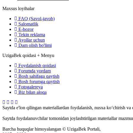
Maxsus loyihalar
FAQ (Savol-javob)
Salomatlik
E-bozor
Tekin reklama
Ayollar uchun
Dam olish bo'limi
UzigaBek qoidasi + Menyu
Foydalanish qoidasi
Forumda yordam
Bosh sahifaga qaytish
Bosh forumga qaytish
Fotogalereya
Biz bilan aloqa
Saytda e'lon qilingan materiallardan foydalanish, nusxa ko‘chirish va
Saytda foydalanuvchilar tomonidan joylashtirilgan materiallar mazmun
Barcha huquqlar himoyalangan © UzigaBek Portali,