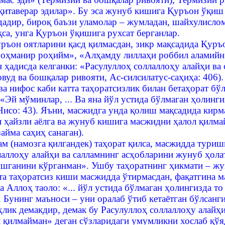
қитаверар эдилар». Бу эса жунуб кишига Қуръон ўқиш 
адир, бироқ баъзи уламолар – жумладан, шайхулислом
са, унга Қуръон ўқишига рухсат берганлар.
ъон оятларини қасд қилмасдан, зикр мақсадида Қуръон
оҳманир роҳийм», «Алҳамду лиллаҳи роббил аламийн»,
 ҳадисда келганки: «Расулуллоҳ соллаллоҳу алайҳи ва
вуд ва бошқалар ривояти, Ас-силсилатус-саҳиҳа: 406).
 ва нифос каби катта таҳоратсизлик билан бетаҳорат 
 «Эй мўминлар, ... Ва яна йўл устида бўлмаган ҳолин
Нисо: 43). Яъни, масжидга унда қолиш мақсадида кирм
н ҳайзли аёлга ва жунуб кишига масжидни ҳалол қилм
айма саҳиҳ санаган).
ам (намозга қилгандек) таҳорат қилса, масжидда тури
аллоҳу алайҳи ва салламнинг асҳобларини жунуб ҳолат
шганини кўрганман». Ушбу таҳоратнинг ҳикмати – ж
та таҳоратсиз киши масжидда ўтирмасдан, фақатгина 
а Аллоҳ таоло: «... йўл устида бўлмаган ҳолингизда 
. Бунинг маъноси – уни оралаб ўтиб кетаётган бўлсан
ҳлик демакдир, демак бу Расулуллоҳ соллаллоҳу алайҳи
 қилмайман» деган сўзларидаги умумликни хослаб қўя