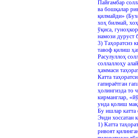
Пайғамбар солл
ва бошқалар ри
қилмайди» (Бух
хоҳ билмай, хоҳ
ўқиса, гуноҳкор
намози дуруст 
3) Таҳоратсиз 
тавоф қилиш ҳам
Расулуллоҳ солл
соллаллоҳу ала
ҳаммаси таҳора
Катта таҳоратси
гапираётган га
ҳолингизда то 
кирманглар, «йў
унда қолиш мақ
Бу ишлар катта
Энди хоссатан к
1) Катта таҳор
ривоят қилинга
тиловатидан тў