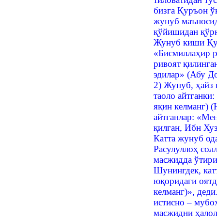
бизга Қуръон ў
жунуб маъносид
қўйишидан қўрқ
Жунуб киши Қур
«Бисмиллаҳир р
ривоят қилинган
эдилар» (Абу До
2) Жунуб, ҳайз
таоло айтганки:
яқин келманг) (
айтганлар: «Ме
қилган, Ибн Хуз
Катта жунуб од
Расулуллоҳ солл
масжидда ўтири
Шунингдек, кат
юқоридаги оятд
келманг)», деди
истисно – мубо
масжидни ҳалол