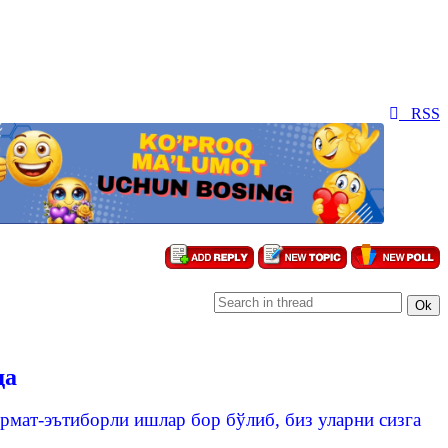
RSS
да
мат-эътиборли ишлар бор бўлиб, биз уларни сизга