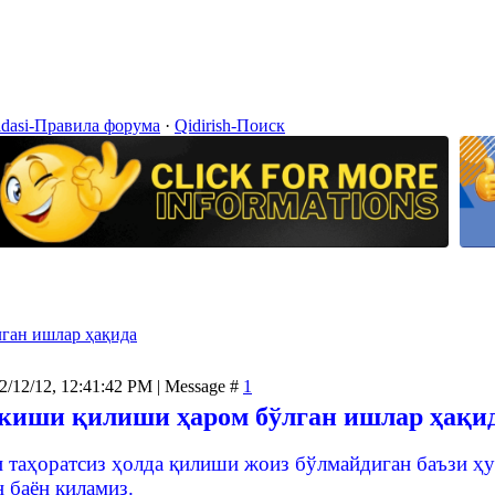
idasi-Правила форума
·
Qidirish-Поиск
ган ишлар ҳақида
2/12/12, 12:41:42 PM | Message #
1
 киши қилиши ҳаром бўлган ишлар ҳақи
таҳоратсиз ҳолда қилиши жоиз бўлмайдиган баъзи ҳур
 баён қиламиз.