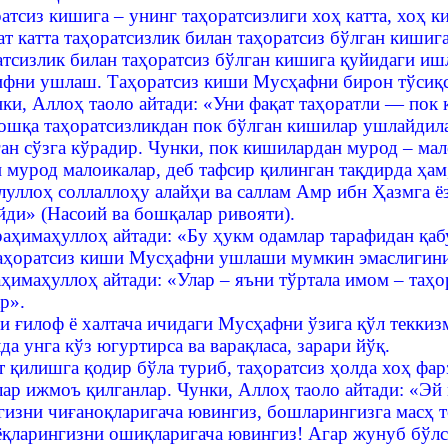
атсиз кишига – унинг таҳоратсизлиги хоҳ катта, хоҳ 
т катта таҳоратсизлик билан таҳоратсиз бўлган кишиг
атсизлик билан таҳоратсиз бўлган кишига қуйидаги и
фни ушлаш. Таҳоратсиз киши Мусҳафни бирон тўсиқси
ки, Аллоҳ таоло айтади: «Уни фақат таҳоратли — пок 
ошқа таҳоратсизликдан пок бўлган кишилар ушлайдила
ан сўзга кўрадир. Чунки, пок кишилардан мурод – мал
 мурод малоикалар, деб тафсир қилинган тақдирда ҳам
улуллоҳ соллаллоҳу алайҳи ва саллам Амр ибн Ҳазмга ё
ди» (Насоий ва бошқалар ривояти).
аҳимаҳуллоҳ айтади: «Бу ҳукм одамлар тарафидан қаб
ҳоратсиз киши Мусҳафни ушлаши мумкин эмаслигини 
ҳимаҳуллоҳ айтади: «Улар – яъни тўртала имом – та
р».
и ғилоф ё халтача ичидаги Мусҳафни ўзига қўл текки
да унга кўз югуртирса ва варақласа, зарари йўқ.
 қилишга қодир бўла туриб, таҳоратсиз ҳолда хоҳ фар
лар ижмоъ қилганлар. Чунки, Аллоҳ таоло айтади: «Эй
гизни чиғаноқларигача ювингиз, бошларингизга масҳ т
оёқларингизни ошиқларигача ювингиз! Агар жунуб бўлс