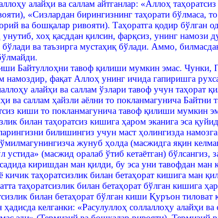
аллоҳу алайҳи ва саллам айтганлар: «Аллоҳ таҳоратси
вояти), «Сизлардан бирингизнинг таҳорати бўлмаса, т
орий ва бошқалар ривояти). Таҳоратга қодир бўлган о
 унутиб, хоҳ қасддан қилсин, фарқсиз, унинг намози д
 бўлади ва таъзирга мустаҳиқ бўлади. Аммо, билмасда
бўлмайди.
киши Байтуллоҳни тавоф қилиши мумкин эмас. Чунки, П
 намоздир, фақат Аллоҳ унинг ичида гапиришга рухсат
аллоҳу алайҳи ва саллам ўзлари тавоф учун таҳорат қи
йҳи ва саллам ҳайзли аёлни то покланмагунича Байтни
тсиз киши то покланмагунича тавоф қилиши мумкин эм
злик билан таҳоратсиз кишига ҳаром эканига эса қуйи
пларингизни билишингиз учун маст ҳолингизда намозга 
чўмилмагунингизча жунуб ҳолда (масжидга яқин келман
л устида» (масжид оралаб ўтиб кетаётган) бўлсангиз,
садида киришдан ман қилди, бу эса уни тавофдан ман қ
 ё кичик таҳоратсизлик билан бетаҳорат кишига ман қи
атта таҳоратсизлик билан бетаҳорат бўлган кишига ҳа
атсизлик билан бетаҳорат бўлган киши Қуръон тиловат
н ҳадисда келганки: «Расулуллоҳ соллаллоҳу алайҳи в
смас эди» (Термизий ва бошқалар ривояти), Термизий 