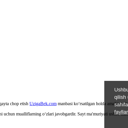
Ushbu
qilish
 qayta chop etish
UzigaBek.com
manbasi ko‘rsatilgan holda amalga oshi
sahifa
faylla
i uchun mualliflarning o‘zlari javobgardir. Sayt ma'muriyati ushbu ma