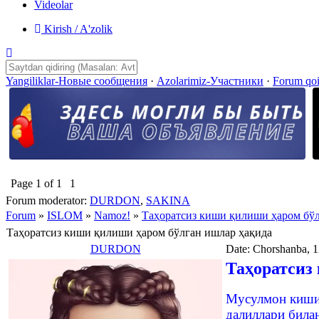
Videolar
Kirish / A'zolik
Yangiliklar-Новые сообщения
·
Azolarimiz-Участники
·
Forum qo
Page
1
of
1
1
Forum moderator:
DURDON
,
SAKINA
Forum
»
ISLOM
»
Namoz!
»
Таҳоратсиз киши қилиши ҳаром бўл
Таҳоратсиз киши қилиши ҳаром бўлган ишлар ҳақида
DURDON
Date: Chorshanba, 1
Таҳоратсиз
Мусулмон киши 
далиллари билан