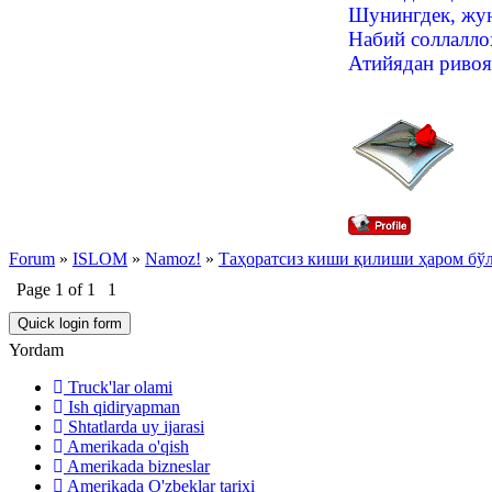
Шунингдек, жун
Набий соллалло
Атийядан ривоя
Forum
»
ISLOM
»
Namoz!
»
Таҳоратсиз киши қилиши ҳаром бўл
Page
1
of
1
1
Yordam
Truck'lar olami
Ish qidiryapman
Shtatlarda uy ijarasi
Amerikada o'qish
Amerikada bizneslar
Amerikada O'zbeklar tarixi