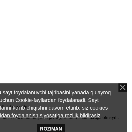
 sayt foydalanuvchi tajribasini yanada qulayroq
 uchun Cookie-fayllardan foydalanadi. Sayt
rilishi mumkin.
larini ko'rib chiqishni davom ettirib, siz
cookies
ridan foydalanish siyosatiga rozilik bildirasiz
.
teriallar mazmuni bo‘yicha javobgarlikni o‘z zimmasiga olmaydi.
ROZIMAN