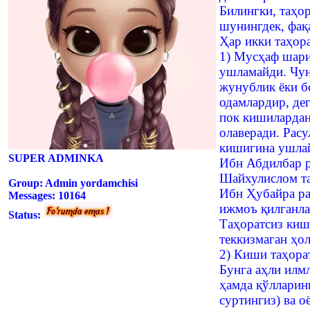
Билингки, таҳор
шунингдек, фақа
Ҳар икки таҳор
1) Мусҳаф шари
ушламайди. Чун
жунублик ёки б
одамлардир, дег
пок кишилардан
олаверади. Рас
кишигина ушлай
SUPER ADMINKA
Ибн Абдилбар р
Шайхулислом та
Group: Admin yordamchisi
Ибн Ҳубайра ра
Messages:
10164
ижмоъ қилганла
Status:
Таҳоратсиз киш
теккизмаган ҳол
2) Киши таҳорат
Бунга аҳли илм
ҳамда қўлларин
суртингиз) ва 