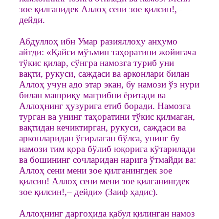
зое қилганидек Аллоҳ сени зое қилсин!,–
дейди.
Абдуллоҳ ибн Умар разияллоҳу анҳумо
айтди: «Қайси мўъмин таҳоратини жойигача
тўкис қилар, сўнгра намозга туриб уни
вақти, рукуси, саждаси ва арконлари билан
Аллоҳ учун адо этар экан, бу намози ўз нури
билан машриқу мағрибни ёритади ва
Аллоҳнинг ҳузурига етиб боради. Намозга
турган ва унинг таҳоратини тўкис қилмаган,
вақтидан кечиктирган, рукуси, саждаси ва
арконларидан ўғирлаган бўлса, унинг бу
намози тим қора бўлиб юқорига кўтарилади
ва бошининг сочларидан нарига ўтмайди ва:
Аллоҳ сени мени зое қилганингдек зое
қилсин! Аллоҳ сени мени зое қилганингдек
зое қилсин!,– дейди» (Заиф ҳадис).
Аллоҳнинг даргоҳида қабул қилинган намоз