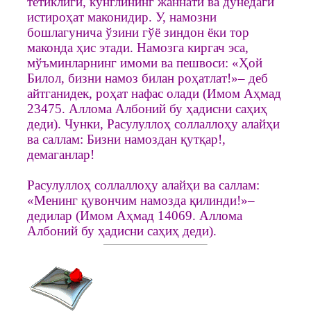
тетиклиги, кўнглининг жаннати ва дунёдаги
истироҳат маконидир. У, намозни
бошлагунича ўзини гўё зиндон ёки тор
маконда ҳис этади. Намозга киргач эса,
мўъминларнинг имоми ва пешвоси: «Ҳой
Билол, бизни намоз билан роҳатлат!»– деб
айтганидек, роҳат нафас олади (Имом Аҳмад
23475. Аллома Албоний бу ҳадисни саҳиҳ
деди). Чунки, Расулуллоҳ соллаллоҳу алайҳи
ва саллам: Бизни намоздан қутқар!,
демаганлар!
Расулуллоҳ соллаллоҳу алайҳи ва саллам:
«Менинг қувончим намозда қилинди!»–
дедилар (Имом Аҳмад 14069. Аллома
Албоний бу ҳадисни саҳиҳ деди).