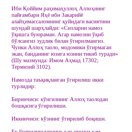
Ибн Қоййим раҳимаҳуллоҳ Аллоҳнинг
пайғамбари Яҳё ибн Закарийё
алайҳимассаломнинг қуйидаги васиятини
шундай шарҳлайди: «Сизларни намоз
ўқишга буюраман. Агар намозни ўқиб
бўлсангиз зудлик билан ўгирилмангиз.
Чунки Аллоҳ таоло, модомики ўгирмаган
экан, банданинг юзига юзини тикиб туради»
(Шу мазмунда: Имом Аҳмад 17302;
Термизий 3102).
Намозда таъқиқланган ўгирилиш икки
турлидир:
Биринчиси: кўнгилнинг Аллоҳ таолодан
бошқасига ўгирилиши.
Иккинчиси: кўзнинг ўгирилиб боқиши.
Бу ўгирилишларнинг ҳар иккиси ҳам