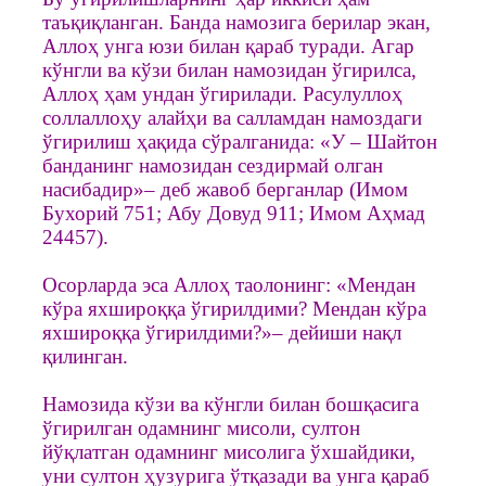
таъқиқланган. Банда намозига берилар экан,
Аллоҳ унга юзи билан қараб туради. Агар
кўнгли ва кўзи билан намозидан ўгирилса,
Аллоҳ ҳам ундан ўгирилади. Расулуллоҳ
соллаллоҳу алайҳи ва салламдан намоздаги
ўгирилиш ҳақида сўралганида: «У – Шайтон
банданинг намозидан сездирмай олган
насибадир»– деб жавоб берганлар (Имом
Бухорий 751; Абу Довуд 911; Имом Аҳмад
24457).
Осорларда эса Аллоҳ таолонинг: «Мендан
кўра яхшироққа ўгирилдими? Мендан кўра
яхшироққа ўгирилдими?»– дейиши нақл
қилинган.
Намозида кўзи ва кўнгли билан бошқасига
ўгирилган одамнинг мисоли, султон
йўқлатган одамнинг мисолига ўхшайдики,
уни султон ҳузурига ўтқазади ва унга қараб