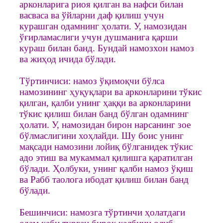
арконларига риоя қилган ва нафси билан
васваса ва ўйларни даф қилиш учун
курашган одамнинг ҳолати. У, намозидан
ўғирламаслиги учун душманига қарши
кураш билан банд. Бундай намозхон намоз
ва жиҳод ичида бўлади.
Тўртинчиси: намоз ўқимоқчи бўлса
намозининг ҳуқуқлари ва арконларини тўкис
қилган, қалби унинг ҳаққи ва арконларини
тўкис қилиш билан банд бўлган одамнинг
ҳолати. У, намозидан бирон нарсанинг зое
бўлмаслигини хоҳлайди. Шу боис унинг
мақсади намозини лойиқ бўлганидек тўкис
адо этиш ва мукаммал қилишга қаратилган
бўлади. Ҳолбуки, унинг қалби намоз ўқиш
ва Рабб таолога ибодат қилиш билан банд
бўлади.
Бешинчиси: намозга тўртинчи ҳолатдаги