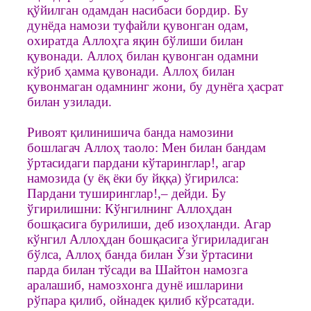
қўйилган одамдан насибаси бордир. Бу
дунёда намози туфайли қувонган одам,
охиратда Аллоҳга яқин бўлиши билан
қувонади. Аллоҳ билан қувонган одамни
кўриб ҳамма қувонади. Аллоҳ билан
қувонмаган одамнинг жони, бу дунёга ҳасрат
билан узилади.
Ривоят қилинишича банда намозини
бошлагач Аллоҳ таоло: Мен билан бандам
ўртасидаги пардани кўтаринглар!, агар
намозида (у ёқ ёки бу йққа) ўгирилса:
Пардани туширинглар!,– дейди. Бу
ўгирилишни: Кўнгилнинг Аллоҳдан
бошқасига бурилиши, деб изоҳланди. Агар
кўнгил Аллоҳдан бошқасига ўгириладиган
бўлса, Аллоҳ банда билан Ўзи ўртасини
парда билан тўсади ва Шайтон намозга
аралашиб, намозхонга дунё ишларини
рўпара қилиб, ойнадек қилиб кўрсатади.