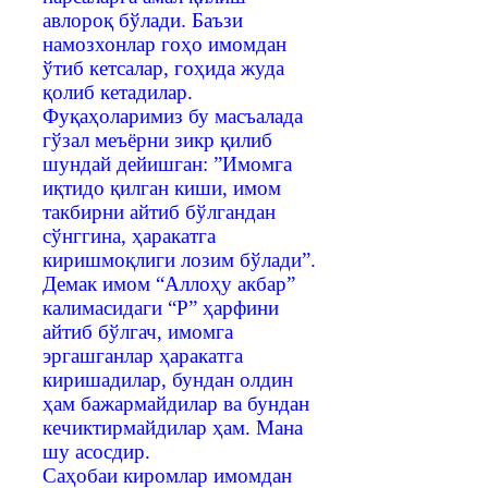
авлороқ бўлади. Баъзи
намозхонлар гоҳо имомдан
ўтиб кетсалар, гоҳида жуда
қолиб кетадилар.
Фуқаҳоларимиз бу масъалада
гўзал меъёрни зикр қилиб
шундай дейишган: ”Имомга
иқтидо қилган киши, имом
такбирни айтиб бўлгандан
сўнггина, ҳаракатга
киришмоқлиги лозим бўлади”.
Демак имом “Аллоҳу акбар”
калимасидаги “Р” ҳарфини
айтиб бўлгач, имомга
эргашганлар ҳаракатга
киришадилар, бундан олдин
ҳам бажармайдилар ва бундан
кечиктирмайдилар ҳам. Мана
шу асосдир.
Саҳобаи киромлар имомдан