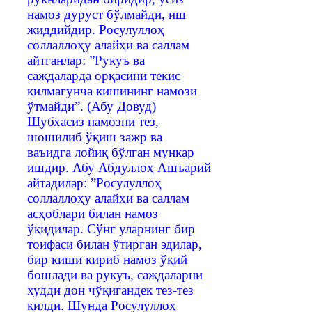
намоз дуруст бўлмайди, иш
жиддийдир. Росулуллоҳ
соллаллоҳу алайҳи ва саллам
айтганлар: ”Рукуъ ва
саждаларда орқасини текис
қилмагунча кишининг намози
ўтмайди”. (Абу Довуд)
Шубхасиз намозни тез,
шошилиб ўқиш зажр ва
ваъидга лойиқ бўлган мункар
ишдир. Абу Абдуллоҳ Ашъарий
айтадилар: ”Росулуллоҳ
соллаллоҳу алайҳи ва саллам
асҳоблари билан намоз
ўқидилар. Сўнг уларнинг бир
тоифаси билан ўтирган эдилар,
бир киши кириб намоз ўқий
бошлади ва рукуъ, саждаларни
худди дон чўқигандек тез-тез
қилди. Шунда Росулуллоҳ