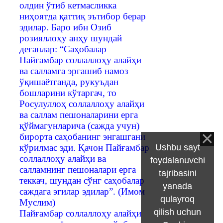
олдин ўтиб кетмасликка
ниҳоятда қаттиқ эътибор берар
эдилар. Баро ибн Озиб
розияллоҳу анҳу шундай
деганлар: “Саҳобалар
Пайғамбар соллаллоҳу алайҳи
ва салламга эргашиб намоз
ўқишаётганда, рукуъдан
бошларини кўтаргач, то
Росулуллоҳ соллаллоҳу алайҳи
ва саллам пешоналарини ерга
қўймагунларича (сажда учун)
бирорта саҳобанинг энгашгани
кўрилмас эди. Қачон Пайғамбар
Ushbu sayt
соллаллоҳу алайҳи ва
foydalanuvchi
салламнинг пешоналари ерга
tajribasini
теккач, шундан сўнг саҳобалар
yanada
саждага эгилар эдилар”. (Имом
qulayroq
Муслим)
qilish uchun
Пайғамбар соллаллоҳу алайҳи