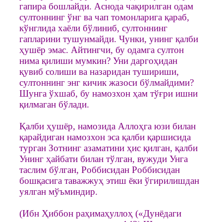
гапира бошлайди. Аснода чақирилган одам
султоннинг ўнг ва чап томонларига қараб,
кўнглида хаёли бўлиниб, султоннинг
гапларини тушунмайди. Чунки, унинг қалби
ҳушёр эмас. Айтингчи, бу одамга султон
нима қилиши мумкин? Уни даргоҳидан
қувиб солиши ва назаридан тушириши,
султоннинг энг кичик жазоси бўлмайдими?
Шунга ўхшаб, бу намозхон ҳам тўғри ишни
қилмаган бўлади.
Қалби ҳушёр, намозида Аллоҳга юзи билан
қарайдиган намозхон эса қалби қаршисида
турган Зотнинг азаматини ҳис қилган, қалби
Унинг ҳайбати билан тўлган, вужуди Унга
таслим бўлган, Роббисидан Роббисидан
бошқасига таважжуҳ этиш ёки ўгирилишдан
уялган мўъминдир.
(Ибн Ҳиббон раҳимаҳуллоҳ («Дунёдаги