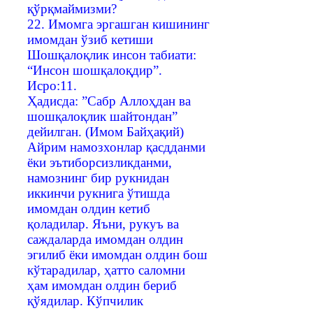
қўрқмаймизми?
22. Имомга эргашган кишининг
имомдан ўзиб кетиши
Шошқалоқлик инсон табиати:
“Инсон шошқалоқдир”.
Исро:11.
Ҳадисда: ”Сабр Аллоҳдан ва
шошқалоқлик шайтондан”
дейилган. (Имом Байҳақий)
Айрим намозхонлар қасдданми
ёки эътиборсизликданми,
намознинг бир рукнидан
иккинчи рукнига ўтишда
имомдан олдин кетиб
қоладилар. Яъни, рукуъ ва
саждаларда имомдан олдин
эгилиб ёки имомдан олдин бош
кўтарадилар, ҳатто саломни
ҳам имомдан олдин бериб
қўядилар. Кўпчилик