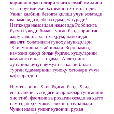
киришишидан илгари эсига келмай умидини
узган буюми ёки эҳтиёжини хотирлатади.
Унинг қалбини безовта қилиш учун эслатади
ва намозида қалбсиз одамдек туради!
Натижада намозидан намозида Роббисига
бутун вужуди билан турган банда эришган
ажру савоблардан маҳрум, намозидан
аввалги ҳолатидаги гуноҳу мункарлари
тўкилмаганидек айрилади. Зеро намоз,
намозни ҳаққи билан ўқиган, хушуларини
камолига етказган ҳамда Аллоҳнинг
ҳузурида бутун вужуди ва қалби билан
турган одамларнинг гуноҳу хатолари учун
каффоратдир.
Намозларини тўкис ўқиган банда ўзида
енгилликни, устидаги оғир юклар тушганини
ҳис этиб, фаоллик ва роҳатни сезади ва ҳатто
намоздан ҳеч чиқмасликни орзу қилади.
Чунки намоз унинг қувончи, руҳан