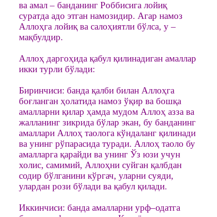
ва амал – банданинг Роббисига лойиқ
суратда адо этган намозидир. Агар намоз
Аллоҳга лойиқ ва салоҳиятли бўлса, у –
мақбулдир.
Аллоҳ даргоҳида қабул қилинадиган амаллар
икки турли бўлади:
Биринчиси: банда қалби билан Аллоҳга
боғланган ҳолатида намоз ўқир ва бошқа
амалларни қилар ҳамда мудом Аллоҳ азза ва
жалланинг зикрида бўлар экан, бу банданинг
амаллари Аллоҳ таолога кўндаланг қилинади
ва унинг рўпарасида туради. Аллоҳ таоло бу
амалларга қарайди ва унинг Ўз юзи учун
холис, самимий, Аллоҳни суйган қалбдан
содир бўлганини кўргач, уларни суяди,
улардан рози бўлади ва қабул қилади.
Иккинчиси: банда амалларни урф–одатга