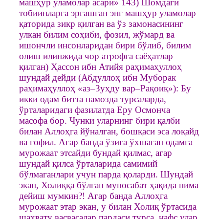
машҳур уламолар асари» 143) Шомдаги
тобиинларга эргашган энг машҳур уламолар
қаторида зикр қилган ва ўз замонасининг
улкан билим соҳиби, фозил, жўмард ва
ишончли инсонларидан бири бўлиб, билим
олиш илинжида чор атрофга саёҳатлар
қилган) Ҳассон ибн Атийя раҳимаҳуллоҳ
шундай дейди (Абдуллоҳ ибн Муборак
раҳимаҳуллоҳ «аз–Зуҳду вар–Рақоиқ»): Бу
икки одам битта намозда турсаларда,
ўрталаридаги фазилатда Еру Осмонча
масофа бор. Чунки уларнинг бири қалби
билан Аллоҳга йўналган, бошқаси эса лоқайд
ва ғофил. Агар банда ўзига ўхшаган одамга
мурожаат этсайди бундай қилмас, агар
шундай қилса ўрталарида самимий
бўлмаганлари учун парда қоларди. Шундай
экан, Холиққа бўлган муносабат ҳақида нима
дейиш мумкин?! Агар банда Аллоҳга
мурожаат этар экан, у билан Холиқ ўртасида
шаҳвату васвасалар пардаси турса, нафс улар