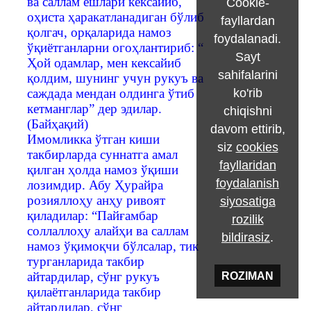
ва саллам ёшлари кексайиб,
Cookie-
оҳиста ҳаракатланадиган бўлиб
fayllardan
қолгач, орқаларида намоз
foydalanadi.
ўқиётганларни огоҳлантириб: “
Sayt
Ҳой одамлар, мен кексайиб
sahifalarini
қолдим, шунинг учун рукуъ ва
саждада мендан олдинга ўтиб
ko'rib
кетманглар” дер эдилар.
chiqishni
(Байҳақий)
davom ettirib,
Имомликка ўтган киши
siz
cookies
такбирларда суннатга амал
fayllaridan
қилган ҳолда намоз ўқиши
foydalanish
лозимдир. Абу Ҳурайра
розияллоҳу анҳу ривоят
siyosatiga
қиладилар: “Пайғамбар
rozilik
соллаллоҳу алайҳи ва саллам
bildirasiz
.
намоз ўқимоқчи бўлсалар, тик
турганларида такбир
айтардилар, сўнг рукуъ
ROZIMAN
қилаётганларида такбир
айтардилар, сўнг