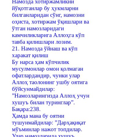
Намозда хотиржамликни
йўқотганлар бу ҳукмларни
билганларидан сўнг, намозни
оҳиста, хотиржам ўқишлари ва
ўтган намозларидаги
камчиликларига Аллоҳга кўп
тавба қилишлари лозим.
21. Намозда ўйнаш ва кўп
харакат қилиш
Бу нарса ҳам кўпчилик
мусулмонлар омон қолмаган
офатлардандир, чунки улар
Аллоҳ таолонинг ушбу оятига
бўйсунмайдилар:
”Намозларингизда Аллоҳ учун
хушуъ билан туринглар”.
Бақара:238.
Ҳамда мана бу оятни
тушунмайдилар: ”Дарҳақиқат
мўъминлар нажот топдилар.
Улар намозларида хушуъ