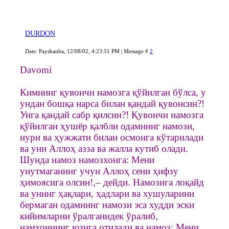
DURDON
Date: Payshanba, 12/08/02, 4:23:51 PM | Message #
2
Davomi
Кимнинг қувончи намозга қўйилган бўлса, у
ундан бошқа нарса билан қандай қувонсин?!
Унга қандай сабр қилсин?! Қувончи намозга
қўйилган ҳушёр қалбли одамнинг намози,
нури ва ҳужжати билан осмонга кўтарилади
ва уни Аллоҳ азза ва жалла кутиб олади.
Шунда намоз намозхонга: Мени
унутмаганинг учун Аллоҳ сени ҳифзу
ҳимоясига олсин!,– дейди. Намозига лоқайд
ва унинг ҳақлари, ҳадлари ва хушуларини
бермаган одамнинг намози эса худди эски
кийимларни ўралганидек ўралиб,
намхоннинг юзига отилади ва намоз: Мени