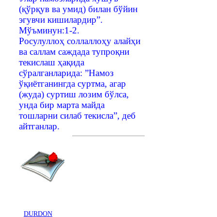
(қўрқув ва умид) билан бўйин
эгувчи кишилардир”.
Мўъминун:1-2.
Росулуллоҳ соллаллоҳу алайҳи
ва саллам саждада тупроқни
текислаш ҳақида
сўралганларида: ”Намоз
ўқиётганингда суртма, агар
(жуда) суртиш лозим бўлса,
унда бир марта майда
тошларни силаб текисла”, деб
айтганлар.
DURDON