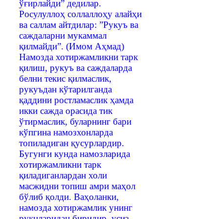
ўғирлайди” дедилар.
Росулуллоҳ соллаллоҳу алайҳи
ва саллам айтдилар: ”Рукуъ ва
саждаларни мукаммал
қилмайди”. (Имом Аҳмад)
Намозда хотиржамликни тарк
қилиш, рукуъ ва саждаларда
белни текис қилмаслик,
рукуъдан кўтарилганда
қаддини ростламаслик ҳамда
икки сажда орасида тик
ўтирмаслик, буларнинг бари
кўпгина намозхонларда
топиладиган қусурлардир.
Бугунги кунда намозларида
хотиржамликни тарк
қиладиганлардан холи
масжидни топиш амри маҳол
бўлиб қолди. Ваҳоланки,
намозда хотиржамлик унинг
рукнларидан биридир, усиз