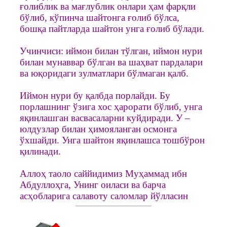
ғолиблик ва мағлублик онлари ҳам фарқли
бўлиб, кўпинча шайтонга ғолиб бўлса,
бошқа пайтларда шайтон унга ғолиб бўлади.
Учинчиси: иймон билан тўлган, иймон нури
билан мунаввар бўлган ва шаҳват пардалари
ва юқоридаги зулматлари бўлмаган қалб.
Иймон нури бу қалбда порлайди. Бу
порлашнинг ўзига хос ҳарорати бўлиб, унга
яқинлашган васвасаларни куйдиради. У –
юлдузлар билан ҳимояланган осмонга
ўхшайди. Унга шайтон яқинлашса тошбўрон
қилинади.
Аллоҳ таоло саййидимиз Муҳаммад ибн
Абдуллоҳга, Унинг оиласи ва барча
асҳобларига салавоту саломлар йўлласин