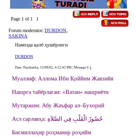
Page
1
of
1
1
Forum moderator:
DURDON
,
SAKINA
Намозда қалб ҳушёрлиги
DURDON
Date: Payshanba, 12/08/02, 4:22:42 PM | Message #
1
Муаллиф: Аллома Ибн Қоййим Жавзийя
Нашрга тайёрлаган: «Ватан» нашриёти
Мутаржим: Абу Жаъфар ал–Бухорий
Асл сарлавҳа: حُضُورُ الْقَلْبِ فِي الصَّلاَةِ
Бисмиллаҳир роҳманир роҳийм