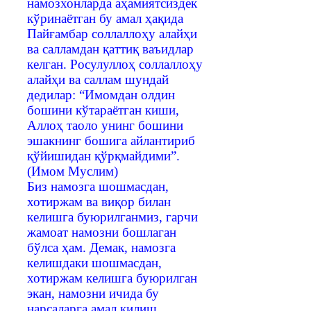
намозхонларда аҳамиятсиздек
кўринаётган бу амал ҳақида
Пайғамбар соллаллоҳу алайҳи
ва салламдан қаттиқ ваъидлар
келган. Росулуллоҳ соллаллоҳу
алайҳи ва саллам шундай
дедилар: “Имомдан олдин
бошини кўтараётган киши,
Аллоҳ таоло унинг бошини
эшакнинг бошига айлантириб
қўйишидан қўрқмайдими”.
(Имом Муслим)
Биз намозга шошмасдан,
хотиржам ва виқор билан
келишга буюрилганмиз, гарчи
жамоат намозни бошлаган
бўлса ҳам. Демак, намозга
келишдаки шошмасдан,
хотиржам келишга буюрилган
экан, намозни ичида бу
нарсаларга амал қилиш