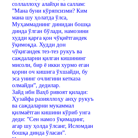
соллаллоҳу алайҳи ва саллам:
”Мана буни кўряпсизми? Ким
мана шу ҳолатда ўлса,
Муҳаммаднинг динидан бошқа
динда ўлган бўлади, намозини
худди қарға қон чўқиётгандек
ўқимоқда. Худди дон
чўқигандек тез-тез рукуъ ва
саждаларни қилган кишининг
мисоли, бир ё икки хурмо еган
қорни оч кишига ўхшайди, бу
эса унинг очлигини кетказа
олмайди”, дедилар.
Зайд ибн Ваҳб ривоят қилади:
Ҳузайфа разияллоҳу анҳу рукуъ
ва саждаларни мукаммал
қилмаётган кишини кўриб унга
деди: ”Сен намоз ўқимадинг,
агар шу ҳолда ўлсанг, Исломдан
бошқа динда ўласан”.