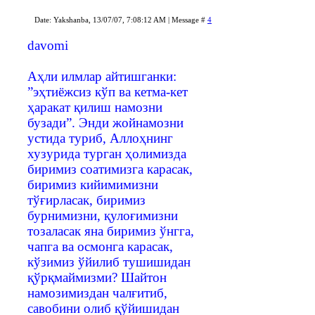
Date: Yakshanba, 13/07/07, 7:08:12 AM | Message #
4
davomi
Аҳли илмлар айтишганки:
”эҳтиёжсиз кўп ва кетма-кет
ҳаракат қилиш намозни
бузади”. Энди жойнамозни
устида туриб, Аллоҳнинг
хузурида турган ҳолимизда
биримиз соатимизга карасак,
биримиз кийимимизни
тўғирласак, биримиз
бурнимизни, қулоғимизни
тозаласак яна биримиз ўнгга,
чапга ва осмонга карасак,
кўзимиз ўйилиб тушишидан
қўрқмаймизми? Шайтон
намозимиздан чалғитиб,
савобини олиб қўйишидан