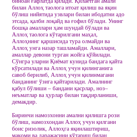
биноан ғафлатда қилади. Қилаётган амали
билан Аллоҳ таолога итоат қилиш ва яқин
бўлиш нийятида узвлари билан ибодатни адо
этсада, қалби лоқайд ва ғофил бўлади. Унинг
бошқа амаллари ҳам шундай бўлади ва
Аллоҳ таолога кўтарилгани маҳал,
Аллоҳнинг қаршисида тура олмайди ва
Аллоҳ унга назар ташламайди. Амаллари,
амаллар девони турган жойга қўйилади.
Сўнгра уларни Қиёмат кунида бандага қайта
кўрсатилади ва Аллоҳ учун қилинганига
савоб берилиб, Аллоҳ учун қилинмагани
банданинг ўзига қайтарилади. Амалнинг
қабул бўлиши – бандани қасрлар, ноз–
неъматлар ва ҳурлар билан тақдирланиши,
демакдир.
Биринчи намозхонни амални қилишга рози
бўлиш, намозхондан Аллоҳ учун қилгани
боис ризолик, Аллоҳга яқинлаштириш,
мақоми ва даражасини кўтариш билан