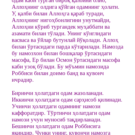
одам каби турган бироқ қалбини олиб,
Аллоҳнинг олдига қўйган одамнинг ҳолати.
У, қалби билан Аллоҳга қараб туради,
Аллоҳнинг нигоҳбонлигини унутмайди,
Аллоҳни кўриб тургандек муҳаббати ва
азамати билан тўлади. Унинг кўнглидаги
васваса ва ўйлар бутунлай йўқолади. Аллоҳ
билан ўртасидаги парда кўтарилади. Намозда
бу намозхон билан бошқалар ўртасидаги
масофа, Ер билан Осмон ўртасидаги масофа
каби узоқ бўлади. Бу мўъмин намозида
Роббиси билан доимо банд ва қувонч
ичрадир.
Биринчи ҳолатдаги одам жазоланади.
Иккинчи ҳолатдаги одам сарҳисоб қилинади.
Учинчи ҳолатдаги одамнинг намози
каффоратдир. Тўртинчи ҳолатдаги одам
намози учун муносиб тақдирланади.
Бешинчи ҳолатдаги одам Роббисига
яқиндир. Чунки унинг, қувончи намозга