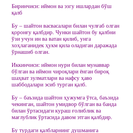
Биринчиси: иймон ва эзгу ишлардан бўш
қалб
Бу – шайтон васвасалари билан чулғаб олган
қоронғу қалбдир. Чунки шайтон бу қалбни
ўзи учун ин ва ватан қилиб, унга
хоҳлаганидек ҳукм қила оладиган даражада
ўрнашиб олган.
Иккинчиси: иймон нури билан мунаввар
бўлган ва иймон чироқлари ёнган бироқ
шаҳват зулматлари ва нафсу ҳаво
шаббодалари эсиб турган қалб.
Бу – баъзида шайтон ҳужумга ўтса, баъзида
чекинган, шайтон умидвор бўлган ва банда
билан ўртасидаги кураш ғолиблик ва
мағлублик ўртасида давом этган қалбдир.
Бу турдаги қалбларнинг душманига