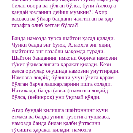
билан овора ва тўлган бўлса, буни Аллоҳга
қандай юзланиш дейиш мумкин?! Ахир
васваса ва ўйлар бандани чалғитган ва ҳар
тарафга олиб кетган бўлса?!
Банда намозда турса шайтон ҳасад қилади.
Чунки банда энг буюк, Аллоҳга энг яқин,
шайтонга энг ғазабли мақомда туради.
Шайтон банданинг имкони борича намозни
тўкис ўқимаслигига ҳаракат қилади. Кези
келса орзулар оғушида намозни унуттиради.
Намозга лоқайд бўлиши учун ўзига қарам
бўлган барча лашкарларини ишга солади.
Натижада, банда (аввал) намозга лоқайд
бўлса, (кейинроқ) уни ўқимай қўяди.
Агар бундай қилишга шайтоннинг кучи
етмаса ва банда унинг тузоғига тушмаса,
намозда банда билан қалби ўртасини
тўсишга ҳаракат қилади: намозга