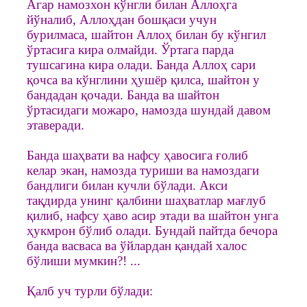
Агар намозхон кўнгли билан Аллоҳга
йўналиб, Аллоҳдан бошқаси учун
бурилмаса, шайтон Аллоҳ билан бу кўнгил
ўртасига кира олмайди. Ўртага парда
тушсагина кира олади. Банда Аллоҳ сари
қочса ва кўнглини ҳушёр қилса, шайтон у
бандадан қочади. Банда ва шайтон
ўртасидаги можаро, намозда шундай давом
этаверади.
Банда шаҳвати ва нафсу ҳавосига ғолиб
келар экан, намозда туриши ва намоздаги
бандлиги билан кучли бўлади. Акси
тақдирда унинг қалбини шаҳватлар мағлуб
қилиб, нафсу ҳаво асир этади ва шайтон унга
ҳукмрон бўлиб олади. Бундай пайтда бечора
банда васваса ва ўйлардан қандай халос
бўлиши мумкин?! ...
Қалб уч турли бўлади: