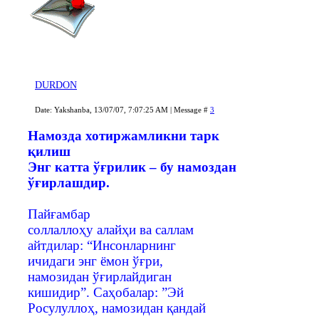
DURDON
Date: Yakshanba, 13/07/07, 7:07:25 AM | Message #
3
Намозда хотиржамликни тарк
қилиш
Энг катта ўғрилик – бу намоздан
ўғирлашдир.
Пайғамбар
соллаллоҳу алайҳи ва саллам
айтдилар: “Инсонларнинг
ичидаги энг ёмон ўғри,
намозидан ўғирлайдиган
кишидир”. Саҳобалар: ”Эй
Росулуллоҳ, намозидан қандай