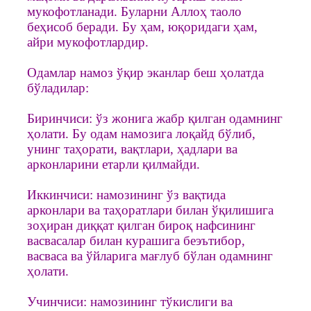
мукофотланади. Буларни Аллоҳ таоло
беҳисоб беради. Бу ҳам, юқоридаги ҳам,
айри мукофотлардир.
Одамлар намоз ўқир эканлар беш ҳолатда
бўладилар:
Биринчиси: ўз жонига жабр қилган одамнинг
ҳолати. Бу одам намозига лоқайд бўлиб,
унинг таҳорати, вақтлари, ҳадлари ва
арконларини етарли қилмайди.
Иккинчиси: намозининг ўз вақтида
арконлари ва таҳоратлари билан ўқилишига
зоҳиран диққат қилган бироқ нафсининг
васвасалар билан курашига беэътибор,
васваса ва ўйларига мағлуб бўлан одамнинг
ҳолати.
Учинчиси: намозининг тўкислиги ва