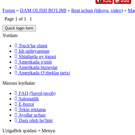
Forum
»
DAM OLISH BO'LIMI
»
Ibrat uchun (hikoya ,video)
»
Mad
Page
1
of
1
1
Yordam
Truck'lar olami
Ish qidiryapman
Shtatlarda uy ijarasi
Amerikada o'qish
Amerikada bizneslar
Amerikada O'zbeklar tarixi
Maxsus loyihalar
FAQ (Savol-javob)
Salomatlik
E-bozor
Tekin reklama
Ayollar uchun
Dam olish bo'limi
UzigaBek qoidasi + Menyu