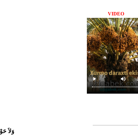
VIDEO
وَلاَ حَوْل