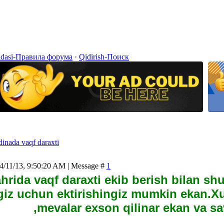
idasi-Правила форума
·
Qidirish-Поиск
inada vaqf daraxti
4/11/13, 9:50:20 AM | Message #
1
hrida vaqf daraxti ekib berish bilan s
ngiz uchun ektirishingiz mumkin ekan.
,mevalar exson qilinar ekan va sa