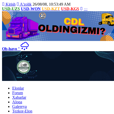
Kirish
A'zolik
26/08/08, 10:53:49 AM
USD-UZS
USD-WON
USD-KZT
USD-KGS
···
Ob-havo
°
Elonlar
Forum
Xabarlar
Aloqa
Galereya
Tezkor-Elon