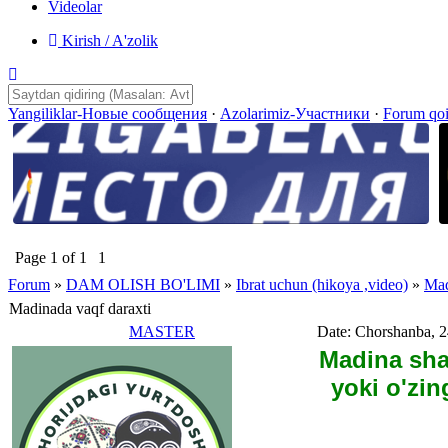
Videolar
Kirish / A'zolik
Yangiliklar-Новые сообщения
·
Azolarimiz-Участники
·
Forum qo
Page
1
of
1
1
Forum
»
DAM OLISH BO'LIMI
»
Ibrat uchun (hikoya ,video)
»
Mad
Madinada vaqf daraxti
MASTER
Date: Chorshanba, 2
Madina sha
yoki o'zi