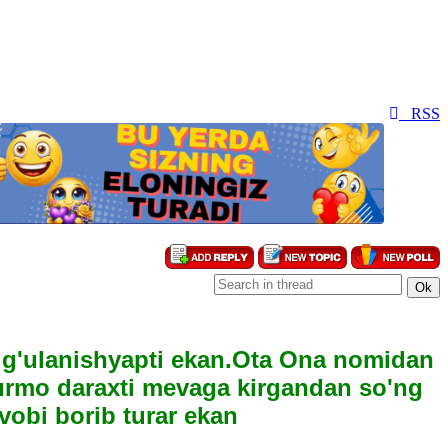
RSS
hug'ulanishyapti ekan.Ota Ona nomidan
Xurmo daraxti mevaga kirgandan so'ng
vobi borib turar ekan