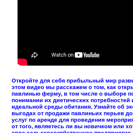
Откройте для себя прибыльный мир разв
этом видео мы расскажем о том, как отк
павлинью ферму, в том числе о выборе п
понимании их диетических потребностей 
идеальной среды обитания. Узнайте об э
выгодах от продажи павлиньих перьев д
услуг по аренде для проведения меропри
от того, являетесь ли вы новичком или х
свое сельскохозяйственное предприятие,