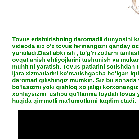
Tovus etishtirishning daromadli dunyosini k
videoda siz o'z tovus fermangizni qanday o
yuritiladi.Dastlabki ish , to'g'ri zotlarni tanla
ovqatlanish ehtiyojlarini tushunish va muk
muhitini yaratish. Tovus patlarini sotishdan t
ijara xizmatlarini ko'rsatishgacha bo'lgan iq
daromad qilishingiz mumkin. Siz bu sohada 
bo'lasizmi yoki qishloq xo'jaligi korxonangiz
xohlaysizmi, ushbu qo'llanma foydali tovus y
haqida qimmatli ma'lumotlarni taqdim etadi.