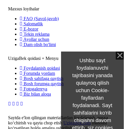
Maxsus loyihalar
FAQ (Savol-javob)
Salomatlik
E-bozor
Tekin reklama
Ayollar uchun
Dam olish bo'limi
UzigaBek qoidasi + Menyu
Ushbu sayt
foydalanuvchi
Foydalanish qoidasi
Forumda yordam
tajribasini yanada
Bosh sahifaga qaytish
qulayroq qilish
Bosh forumga qaytish
Fotogalereya
uchun Cookie-
Biz bilan aloqa
fayllardan
foydalanadi. Sayt
sahifalarini ko'rib
Saytda e'lon qilingan materiallardan foydalanish, nusxa
chiqishni davom
ko‘chirish va qayta chop etish
UzigaBek.com
manbasi
ettirib, siz
cookies
ko‘rsatilgan holda amalga oshirilishi mumkin.