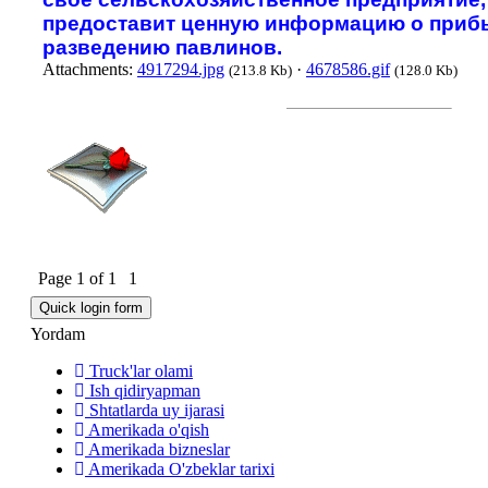
предоставит ценную информацию о приб
разведению павлинов.
Attachments:
4917294.jpg
·
4678586.gif
(213.8 Kb)
(128.0 Kb)
Page
1
of
1
1
Yordam
Truck'lar olami
Ish qidiryapman
Shtatlarda uy ijarasi
Amerikada o'qish
Amerikada bizneslar
Amerikada O'zbeklar tarixi