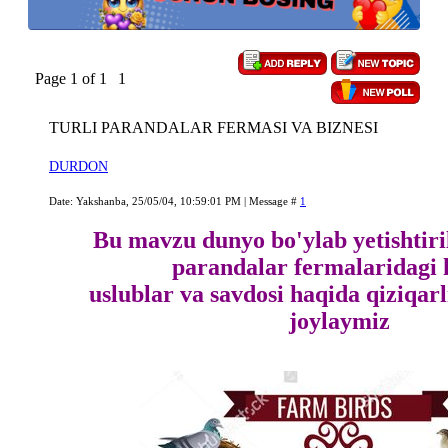
Page
1
of
1
1
TURLI PARANDALAR FERMASI VA BIZNESI
DURDON
Date: Yakshanba, 25/05/04, 10:59:01 PM | Message #
1
Bu mavzu dunyo bo'ylab yetishtiri
parandalar fermalaridagi h
uslublar va savdosi haqida qiziqar
joylaymiz