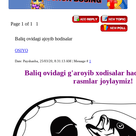
Page
1
of
1
1
Baliq ovidagi ajoyib hodisalar
OSIYO
Date: Payshanba, 25/03/20, 8:31:13 AM | Message #
1
Baliq ovidagi g'aroyib xodisalar ha
rasmlar joylaymiz!