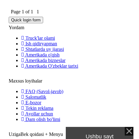
Page
1
of
1
1
Yordam
Truck'lar olami
Ish qidiryapman
Shtatlarda uy ijarasi
Amerikada o'qish
Amerikada bizneslar
Amerikada O'zbeklar tarixi
Maxsus loyihalar
FAQ (Savol-javob)
Salomatlik
E-bozor
Tekin reklama
Ayollar uchun
Dam olish bo'limi
UzigaBek qoidasi + Menyu
Ushbu sayt