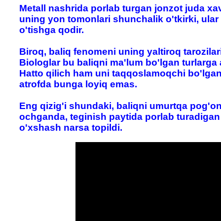
Metall nashrida porlab turgan jonzot juda xavf
uning yon tomonlari shunchalik o'tkirki, ular 
o'tishga qodir.
Biroq, baliq fenomeni uning yaltiroq tarozilar
Biologlar bu baliqni ma'lum bo'lgan turlarga a
Hatto qilich ham uni taqqoslamoqchi bo'lgan
atrofda bunga loyiq emas.
Eng qizig'i shundaki, baliqni umurtqa pog'on
ochganda, teginish paytida porlab turadigan k
o'xshash narsa topildi.