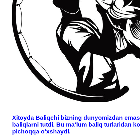
Xitoyda Baliqchi bizning dunyomizdan emas, 
baliqlarni tutdi. Bu ma'lum baliq turlaridan k
pichoqqa o'xshaydi.