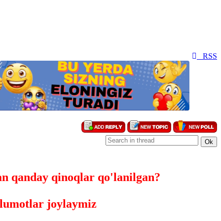
RSS
an qanday qinoqlar qo'lanilgan?
lumotlar joylaymiz