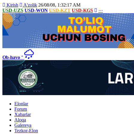
Kirish
A'zolik
26/08/08, 1:32:17 AM
USD-UZS
USD-WON
USD-KZT
USD-KGS
···
Ob-havo
°
Elonlar
Forum
Xabarlar
Aloqa
Galereya
Tezkor-Elon