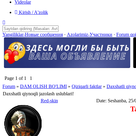
Videolar
Kirish / A'zolik
Yangiliklar-Новые сообщения
·
Azolarimiz-Участники
·
Forum qo
Page
1
of
1
1
Forum
»
DAM OLISH BO'LIMI
»
Qiziqarli faktlar
»
Daxshatli qiyno
Daxshatli qiynoqli jazolash uslublari!
Red-skin
Date: Seshanba, 25/
T