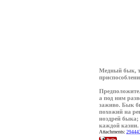
Медный бык, т
приспособлени
Предположител
а под ним раз
заживо. Бык б
похожий на ре
ноздрей быка;
каждой казни.
Attachments:
294443