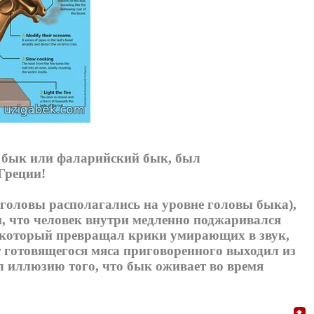
 бык или фаларийский бык, был
Греции!
головы располагались на уровне головы быка),
и, что человек внутри медленно поджаривался
 который превращал крики умирающих в звук,
т готовящегося мяса приговоренного выходил из
л иллюзию того, что бык оживает во время