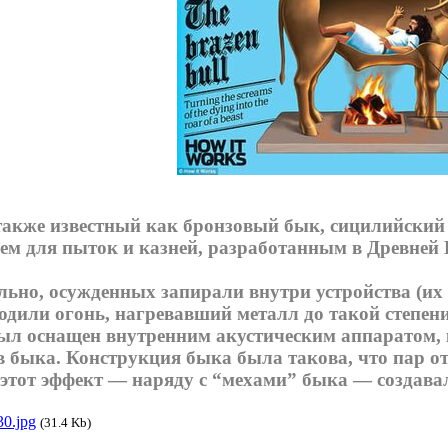
акже известный как бронзовый бык, сицилийский
ем для пыток и казней, разработанным в Древней 
ьно, осужденных запирали внутри устройства (их 
водили огонь, нагревавший металл до такой степен
ыл оснащен внутренним акустическим аппаратом,
в быка. Конструкция быка была такова, что пар о
 этот эффект — наряду с “мехами” быка — создава
0.jpg
(31.4 Kb)