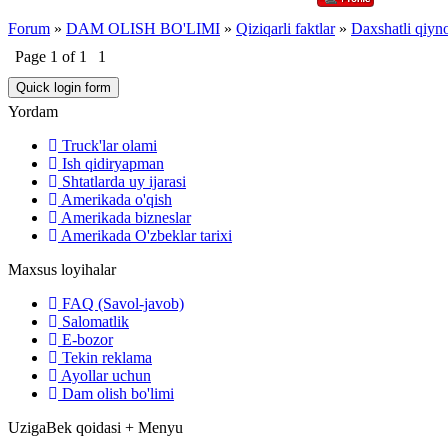
Forum
»
DAM OLISH BO'LIMI
»
Qiziqarli faktlar
»
Daxshatli qiyno
Page
1
of
1
1
Yordam
Truck'lar olami
Ish qidiryapman
Shtatlarda uy ijarasi
Amerikada o'qish
Amerikada bizneslar
Amerikada O'zbeklar tarixi
Maxsus loyihalar
FAQ (Savol-javob)
Salomatlik
E-bozor
Tekin reklama
Ayollar uchun
Dam olish bo'limi
UzigaBek qoidasi + Menyu