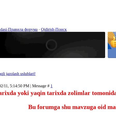
idasi-Правила форума
·
Qidirish-Поиск
qli jazolash uslublari!
02/11, 5:14:50 PM | Message #
1
arixda yoki yaqin tarixda zolimlar tomonid
Bu forumga shu mavzuga oid ma