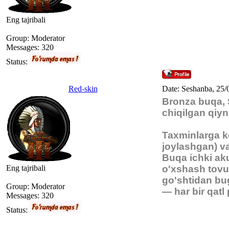
Eng tajribali
Group: Мoderator
Messages:
320
Status:
Red-skin
Date: Seshanba, 25/
Bronza buqa, S
chiqilgan qiyno
Taxminlarga k
joylashgan) va
Buqa ichki aku
Eng tajribali
o'xshash tovu
go'shtidan bug
Group: Мoderator
— har bir qatl
Messages:
320
Status: