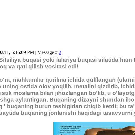
02/11, 5:16:09 PM | Message #
2
itsiliya buqasi yoki falariya buqasi sifatida ha
q va qatl qilish vositasi edi!
o'ra, mahkumlar qurilma ichida qulflangan (ularn
 uning ostida olov yoqilib, metallni qizdirib, ichi
stik moslama bilan jihozlangan bo'lib, u o'layotg
shga aylantirgan. Buqaning dizayni shundan ibo
 ' buqaning burun teshigidan chiqib ketdi; bu ta'
 paytida buqaning jonlanishi haqidagi tasavvurni 