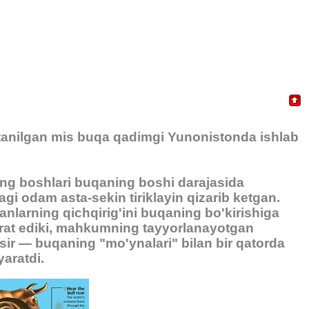
m tanilgan mis buqa qadimgi Yunonistonda ishlab
ing boshlari buqaning boshi darajasida
dagi odam asta-sekin tiriklayin qizarib ketgan.
anlarning qichqirig'ini buqaning bo'kirishiga
rat ediki, mahkumning tayyorlanayotgan
sir — buqaning "mo'ynalari" bilan bir qatorda
yaratdi.