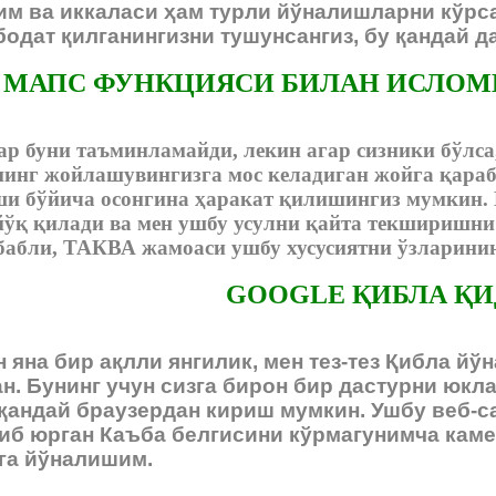
им ва иккаласи ҳам турли йўналишларни кўрс
одат қилганингизни тушунсангиз, бу қандай да
 МАПС ФУНКЦИЯСИ БИЛАН ИСЛОМ
р буни таъминламайди, лекин агар сизники бўлса
нинг жойлашувингизга мос келадиган жойга қараб
и бўйича осонгина ҳаракат қилишингиз мумкин. 
ўқ қилади ва мен ушбу усулни қайта текширишни
бабли, ТАКВА жамоаси ушбу хусусиятни ўзларини
GOOGLE ҚИБЛА Қ
н яна бир ақлли янгилик, мен тез-тез Қибла й
. Бунинг учун сизга бирон бир дастурни юкла
р қандай браузердан кириш мумкин. Ушбу веб-с
иб юрган Каъба белгисини кўрмагунимча каме
га йўналишим.