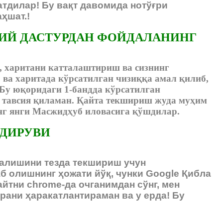
атдилар! Бу вақт давомида нотўғри
ҳшат.!
ИЙ ДАСТУРДАН ФОЙДАЛАНИНГ
, харитани катталаштириш ва сизнинг
 ва харитада кўрсатилган чизиққа амал қилиб,
Бу юқоридаги 1-бандда кўрсатилган
 тавсия қиламан. Қайта текшириш жуда муҳим
нг янги Масжидҳуб иловасига қўшдилар.
ИДИРУВИ
ўналишини тезда текшириш учун
б олишнинг ҳожати йўқ, чунки Google Қибла
айтни chrome-да очганимдан сўнг, мен
рани ҳаракатлантираман ва у ерда! Бу