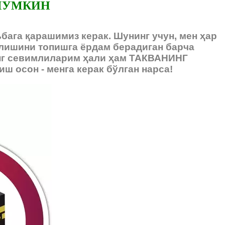
МУМКИН
бага қарашимиз керак. Шунинг учун, мен ҳар
алишини топишга ёрдам берадиган барча
нг севимлиларим ҳали ҳам ТАКВАНИНГ
ш осон - менга керак бўлган нарса!