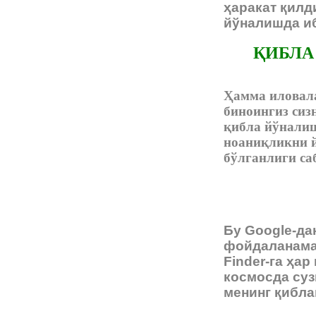
ҳаракат қилд
йўналишда иб
ҚИБЛА
Ҳамма иловала
биноингиз сиз
қибла йўналиш
ноаниқликни й
бўлганлиги са
Бу Google-да
фойдаланаман
Finder-га ҳа
космосда суз
менинг қибла