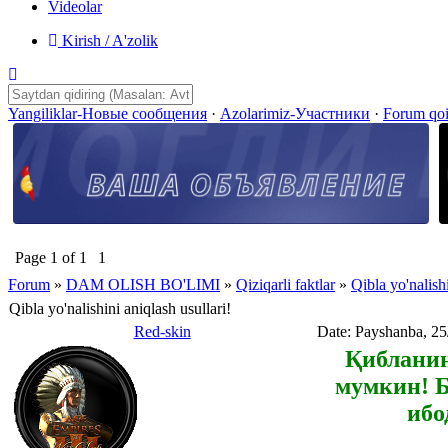
Videolar
Kirish / A'zolik
Yangiliklar-Новые сообщения
·
Azolarimiz-Участники
·
Forum qo
Page
1
of
1
1
Forum
»
DAM OLISH BO'LIMI
»
Qiziqarli faktlar
»
Qibla yo'nalishi
Qibla yo'nalishini aniqlash usullari!
Red-skin
Date: Payshanba, 25
Қибланин
мумкин! Б
ибо