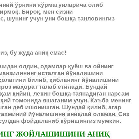
миний ўрнини кўрмагунларича олиб
ирмоқ. Бироқ, мен сизни
с, шунинг учун уни бошқа танловингиз
из, бу жуда аниқ емас!
шидан олдин, одамлар қуёш ва ойнинг
н манзилининг исталган йўналишини
 ҳолатини билиб, қибланинг йўналишини
роз маҳорат талаб етилади. Бундай
ҳам қийин, лекин бошқа таянадиган нарсам
рқий томонида яшаганим учун, Каъба менинг
ган деб ишонишган. Шундай қилиб, агар
тахминий йўналишини аниқлай оламан. Сиз
усулдан фойдаланиб кўришингиз мумкин.
АНИНГ ЖОЙЛАШИШИНИ АНИҚ