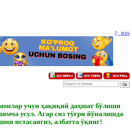
RSS
монлар учун ҳақиқий даҳшат бўлиши
шимча усул. Агар сиз тўғри йўналишда
шни истасангиз, албатта ўқинг!