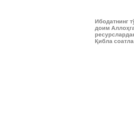
Ибодатнинг т
доим Аллоҳга
ресурсларда
Қибла соатла