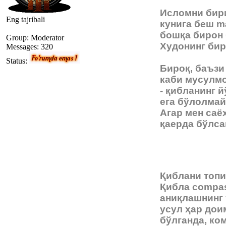
Исломни бири
Eng tajribali
кунига беш m
бошқа бирон 
Group: Мoderator
Худонинг бир
Messages:
320
Status:
Бироқ, баъзи
каби мусулмо
- қибланинг 
ега бўлолмай
Агар мен саё
қаерда бўлса
Қиблани топи
Қибла compas
аниқлашнинг 
усул ҳар доим
бўлганда, ко