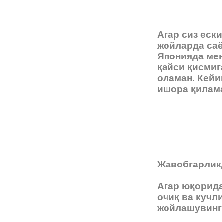
Агар сиз еск
жойларда саё
Японияда мен
қайси қисмиг
оламан. Кейи
ишора қилам
Жавобгарликд
Агар юқорида
очиқ ва кучл
жойлашувинги