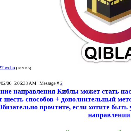
27.webp
(18.9 Kb)
/02/06, 5:06:38 AM | Message #
2
ние направления Киблы может стать на
т шесть способов + дополнительный мет
 Обязательно прочтите, если хотите быть
направлении