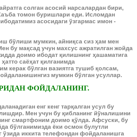
айратга солган асосий нарсалардан бири,
 Каъба томон буришлари еди. Исломдан
 ибодатимиз асосидаги ўзгармас имон -
иш бўлиши мумкин, айниқса сиз ҳам мен
Мен бу мақсад учун махсус ажратилган жойда
сжидда доимо ибодат қилишнинг ҳашаматига
 ҳатто саёҳат қилганимда
им керак бўлган вазиятга тушиб қолсам,
фойдаланишингиз мумкин бўлган усуллар.
РИДАН ФОЙДАЛАНИНГ.
аланадиган енг кенг тарқалган усул бу
лишдир. Мен учун бу қибланинг йўналишини
нинг смартфоним доимо қўлда. Афсуски, бу
 уйда бўлганимизда ёки осмон булутли
г ўзида иккита телефондан фойдаланишга