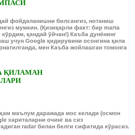
ОМПАСИ
ндай фойдаланишни билсангиз, нотаниш
нгиз мумкин. (Қизиқарли факт: бир marta
кўрдим, қандай ўйчан!) Каъба дунёнинг
лаш учун Google қидирувини осонгина қила
рнатилганда, мен Каъба жойлашган томонга
А ҚИЛАМАН
АЛАРИ
 ҳам маълум даражада мос келади (осмон
le хариталарни очинг ва сиз
адиган radar билан белги сифатида кўрасиз.