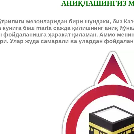
АНИҚЛАШИНГИЗ 
ўғрилиги мезонларидан бири шундаки, биз Каъ
 кунига беш marta сажда қилишнинг аниқ йўн
н фойдаланишга ҳаракат қиламан. Аммо мени
ри. Улар жуда самарали ва улардан фойдалани