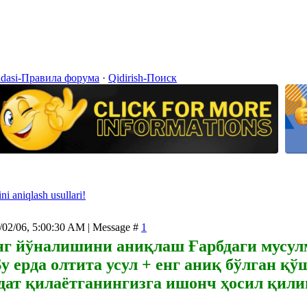
idasi-Правила форума
·
Qidirish-Поиск
ni aniqlash usullari!
/02/06, 5:00:30 AM | Message #
1
г йўналишини аниқлаш Ғарбдаги мусул
у ерда олтита усул + енг аниқ бўлган қў
дат қилаётганингизга ишонч ҳосил қили