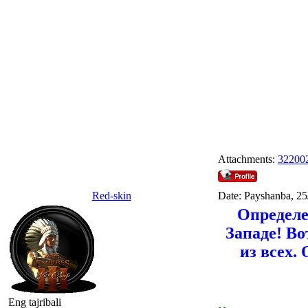
Attachments:
32200
Red-skin
Date: Payshanba, 25
Определе
Западе! Во
из всех.
Eng tajribali