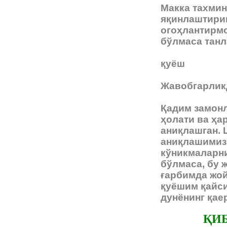
Макка тахмин
яқинлаштириш
огоҳлантирмо
бўлмаса танл
қуёш
Жавобгарликд
Қадим замонл
ҳолати ва ҳа
аниқлашган. 
аниқлашимиз 
кўникмаларни
бўлмаса, бу 
ғарбимда жой
қуёшим қайси
дунёнинг қае
ҚИ