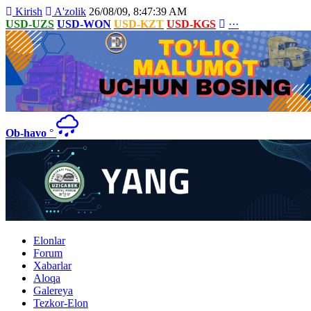
Kirish
A'zolik
26/08/09, 8:47:39 AM
USD-UZS
USD-WON
USD-KZT
USD-KGS
···
Ob-havo
°
Elonlar
Forum
Xabarlar
Aloqa
Galereya
Tezkor-Elon