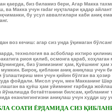
ан қаерда, биз биламиз бери, Агар Макка тах
, ва Макка учун radar нуқталари қадар айлант
қчиманки, бу усул аввалгилари каби аниқ ема
анг.
ан воз кечиш: агар сиз унда ўқимаган бўлсанг
арда, технология ва асбоблар ихтиро қилини
ракатига риоя қилиб, осмонга қараб, хоҳлага
Шунингдек, биз ўзимизнинг ҳам, Қуёшнинг ҳам
мумкин. Бироқ, қиблани аниқ аниқлаш учун би
 ўзлаштириш мен учун қийин бўлган ва ҳозир 
жуда фойдали. Мисол учун, мен Макканинг Ша
лашган ва қуёш ҳам уйимнинг ғарбида жойлаш
 йўналишда ботаётганини билсам, қибланинг 
рида еканлигингизни аниқлаш учун худди шу 
БЛА СОАТИ ЁРДАМИДА СИЗ ҚИБЛ