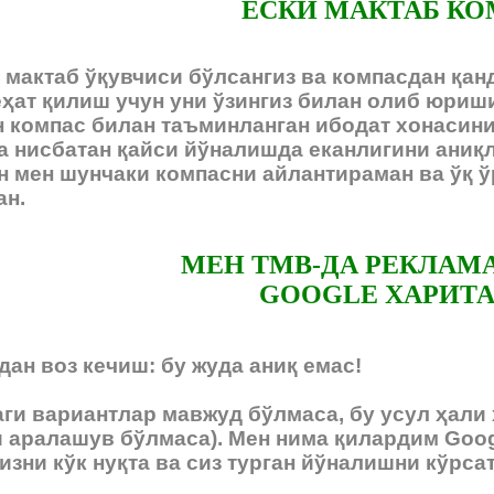
ЕСКИ МАКТАБ К
и мактаб ўқувчиси бўлсангиз ва компасдан қа
ҳат қилиш учун уни ўзингиз билан олиб юриши
 компас билан таъминланган ибодат хонасини 
а нисбатан қайси йўналишда еканлигини аниқ
н мен шунчаки компасни айлантираман ва ўқ ў
ан.
МЕН ТМВ-ДА РЕКЛАМ
GOOGLE ХАРИТ
ан воз кечиш: бу жуда аниқ емас!
ги вариантлар мавжуд бўлмаса, бу усул ҳали
и аралашув бўлмаса). Мен нима қилардим Goog
зни кўк нуқта ва сиз турган йўналишни кўрсат