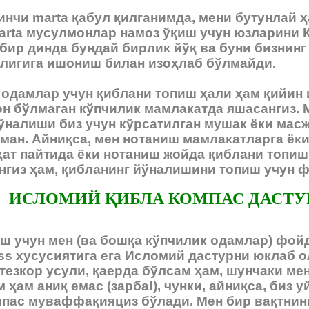
нчи marta қабул қилганимда, мени бутунлай ҳ
arta мусулмонлар намоз ўқиш учун юзларини
бир динда бундай бирлик йўқ ва буни бизнинг
лигига ишониш билан изоҳлаб бўлмайди.
 одамлар учун қиблани топиш ҳали ҳам қийин 
н бўлмаган кўпчилик мамлакатда яшасангиз. 
йўналиши биз учун кўрсатилган мушак ёки ма
ман. Айниқса, мен нотаниш мамлакатларга ёки
ҳат пайтида ёки нотаниш жойда қиблани топиш
нгиз ҳам, қибланинг йўналишини топиш учун 
ИСЛОМИЙ ҚИБЛА КОМПАС ДАСТУ
ш учун мен (ва бошқа кўпчилик одамлар) фойд
s хусусиятига ега Исломий дастурни юклаб о
тезкор усули, қаерда бўлсам ҳам, шунчаки ме
 ҳам аниқ емас (зарба!), чунки, айниқса, биз
мпас муваффақияциз бўлади. Мен бир вақтнин