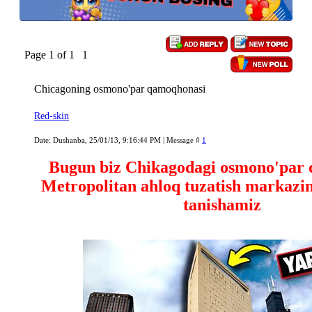
Page
1
of
1
1
Chicagoning osmono'par qamoqhonasi
Red-skin
Date: Dushanba, 25/01/13, 9:16:44 PM | Message #
1
Bugun biz Chikagodagi osmono'par
Metropolitan ahloq tuzatish markazini
tanishamiz