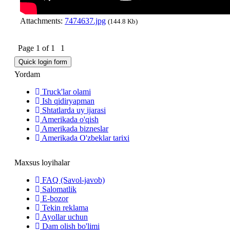
Attachments:
7474637.jpg
(144.8 Kb)
Page
1
of
1
1
Yordam
Truck'lar olami
Ish qidiryapman
Shtatlarda uy ijarasi
Amerikada o'qish
Amerikada bizneslar
Amerikada O'zbeklar tarixi
Maxsus loyihalar
FAQ (Savol-javob)
Salomatlik
E-bozor
Tekin reklama
Ayollar uchun
Dam olish bo'limi