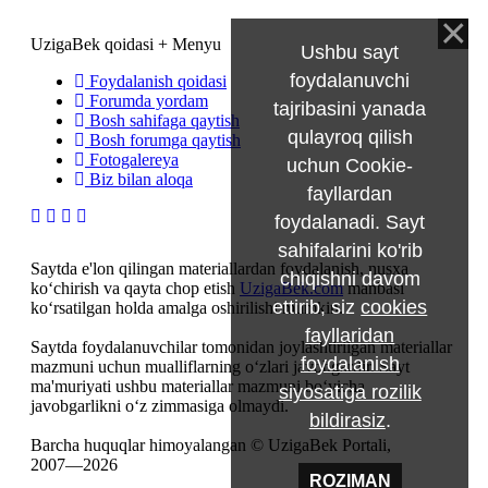
UzigaBek qoidasi + Menyu
Ushbu sayt
foydalanuvchi
Foydalanish qoidasi
Forumda yordam
tajribasini yanada
Bosh sahifaga qaytish
qulayroq qilish
Bosh forumga qaytish
Fotogalereya
uchun Cookie-
Biz bilan aloqa
fayllardan
foydalanadi. Sayt
sahifalarini ko'rib
Saytda e'lon qilingan materiallardan foydalanish, nusxa
chiqishni davom
ko‘chirish va qayta chop etish
UzigaBek.com
manbasi
ettirib, siz
cookies
ko‘rsatilgan holda amalga oshirilishi mumkin.
fayllaridan
Saytda foydalanuvchilar tomonidan joylashtirilgan materiallar
foydalanish
mazmuni uchun mualliflarning o‘zlari javobgardir. Sayt
ma'muriyati ushbu materiallar mazmuni bo‘yicha
siyosatiga rozilik
javobgarlikni o‘z zimmasiga olmaydi.
bildirasiz
.
Barcha huquqlar himoyalangan © UzigaBek Portali,
2007—2026
ROZIMAN