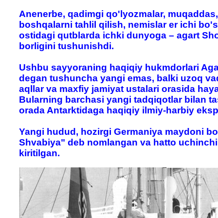
Anenerbe, qadimgi qo'lyozmalar, muqaddas, y
boshqalarni tahlil qilish, nemislar er ichi bo
ostidagi qutblarda ichki dunyoga – agart Shoh
borligini tushunishdi.
Ushbu sayyoraning haqiqiy hukmdorlari Aga
degan tushuncha yangi emas, balki uzoq vaqt
aqllar va maxfiy jamiyat ustalari orasida hay
Bularning barchasi yangi tadqiqotlar bilan ta
orada Antarktidaga haqiqiy ilmiy-harbiy eksp
Yangi hudud, hozirgi Germaniya maydoni bo'
Shvabiya" deb nomlangan va hatto uchinchi 
kiritilgan.