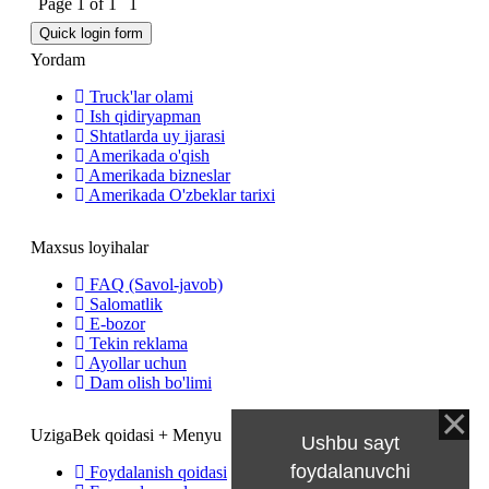
Page
1
of
1
1
Yordam
Truck'lar olami
Ish qidiryapman
Shtatlarda uy ijarasi
Amerikada o'qish
Amerikada bizneslar
Amerikada O'zbeklar tarixi
Maxsus loyihalar
FAQ (Savol-javob)
Salomatlik
E-bozor
Tekin reklama
Ayollar uchun
Dam olish bo'limi
UzigaBek qoidasi + Menyu
Ushbu sayt
foydalanuvchi
Foydalanish qoidasi