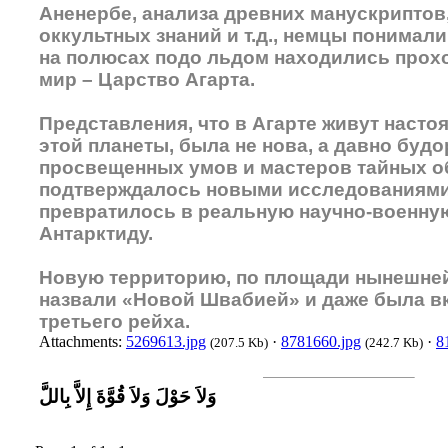
Аненербе, анализа древних манускриптов
оккультных знаний и т.д., немцы понимали
на полюсах подо льдом находились прох
мир – Царство Агарта.
Представления, что в Агарте живут наст
этой планеты, была не нова, а давно буд
просвещенных умов и мастеров тайных об
подтверждалось новыми исследованиями
превратилось в реальную научно-военну
Антарктиду.
Новую территорию, по площади нынешней
назвали «Новой Швабией» и даже была в
третьего рейха.
Attachments:
5269613.jpg
·
8781660.jpg
·
8
(207.5 Kb)
(242.7 Kb)
وَلاَ حَوْلَ وَلاَ قُوَّةَ إِلاَّ بِاللَّ