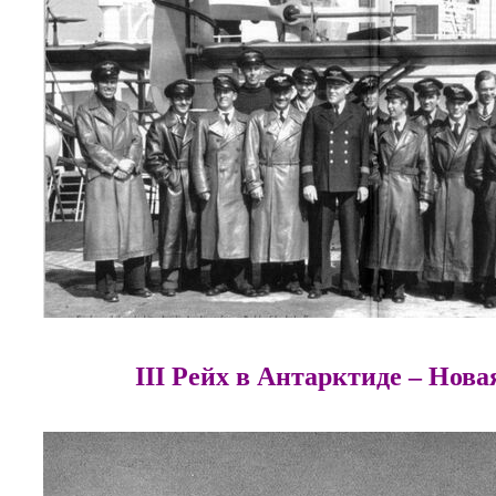
III Рейх в Антарктиде – Нов