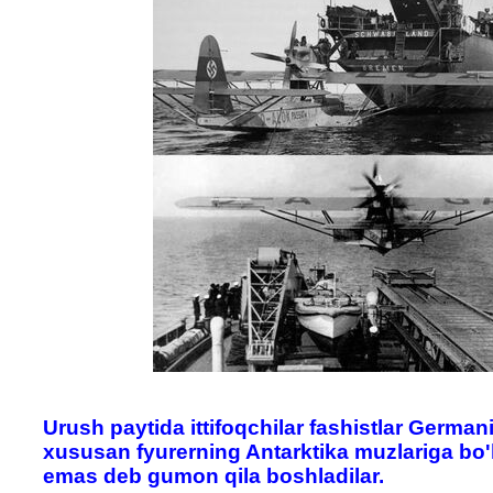
Urush paytida ittifoqchilar fashistlar Germani
xususan fyurerning Antarktika muzlariga bo'l
emas deb gumon qila boshladilar.