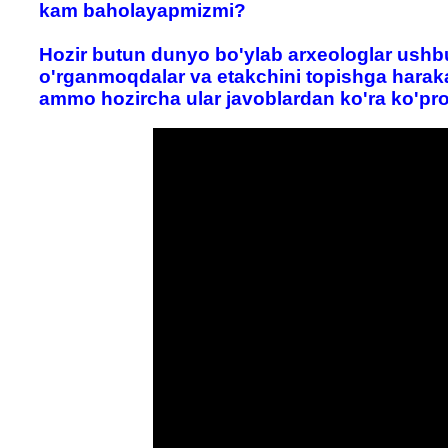
kam baholayapmizmi?
Hozir butun dunyo bo'ylab arxeologlar ushbu
o'rganmoqdalar va etakchini topishga haraka
ammo hozircha ular javoblardan ko'ra ko'pro