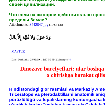
своей цивилизации.
Что если наши корни действительно прос
пределы Земли?
Attachments:
3442847.jpg
(196.8 Kb)
وَلاَ حَوْلَ وَلاَ قُوَّةَ إِلاَّ بِاللَّ
MASTER
Date: Dushanba, 25/06/09, 12:37:59 PM | Message #
4
Dinozavr barelyeflari: ular boshqa
o'chirishga harakat qili
Hindistondagi g'or rasmlari va Markaziy Amer
Triceratops va pterodaktillarni anatomik aniql
pürüzlülüğü va tepaliklarning konturigacha ko
o'jarlik bilan bu "mifologik mavzular" deb ta'