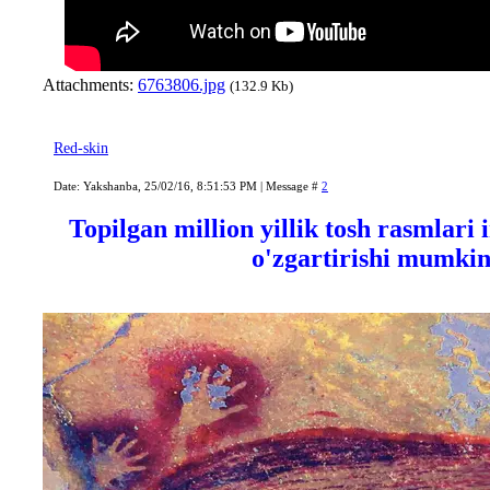
Attachments:
6763806.jpg
(132.9 Kb)
Red-skin
Date: Yakshanba, 25/02/16, 8:51:53 PM | Message #
2
Topilgan million yillik tosh rasmlari i
o'zgartirishi mumki