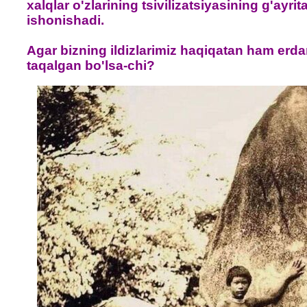
xalqlar o'zlarining tsivilizatsiyasining g'ayrit
ishonishadi.
Agar bizning ildizlarimiz haqiqatan ham erda
taqalgan bo'lsa-chi?