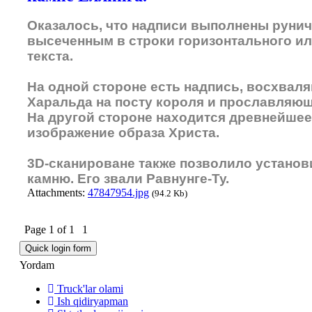
Оказалось, что надписи выполнены руни
высеченным в строки горизонтального ил
текста.
На одной стороне есть надпись, восхвал
Харальда на посту короля и прославляюща
На другой стороне находится древнейшее
изображение образа Христа.
3D-сканироване также позволило установ
камню. Его звали Равнунге-Ту.
Attachments:
47847954.jpg
(94.2 Kb)
Page
1
of
1
1
Yordam
Truck'lar olami
Ish qidiryapman