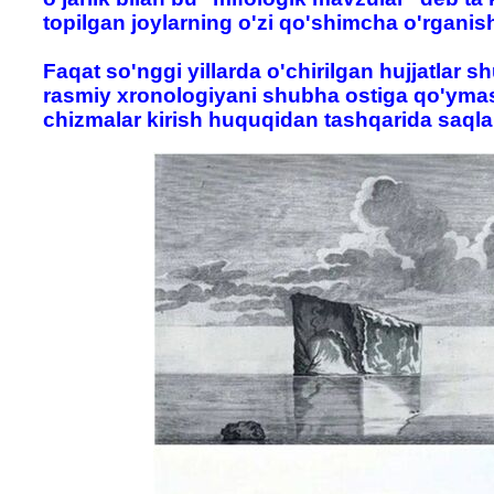
topilgan joylarning o'zi qo'shimcha o'rganis
Faqat so'nggi yillarda o'chirilgan hujjatlar sh
rasmiy xronologiyani shubha ostiga qo'ymas
chizmalar kirish huquqidan tashqarida saql