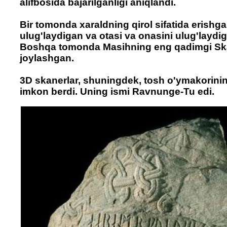
alifbosida bajarilganligi aniqlandi.
Bir tomonda xaraldning qirol sifatida erishga
ulug'laydigan va otasi va onasini ulug'laydi
Boshqa tomonda Masihning eng qadimgi Ska
joylashgan.
3D skanerlar, shuningdek, tosh o'ymakorini
imkon berdi. Uning ismi Ravnunge-Tu edi.