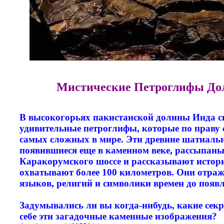
Мистические Петроглифы До
В высокогорьях пакистанской долины Инда 
удивительные петроглифы, которые по праву 
самых сложных в мире. Эти древние шатиаль
появившиеся еще в каменном веке, рассыпаны
Каракорумского шоссе и рассказывают истор
охватывают более 100 километров. Они отра
языков, религий и символики времен до появ
Задумывались ли вы когда-нибудь, какие секр
себе эти загадочные каменные изображения?