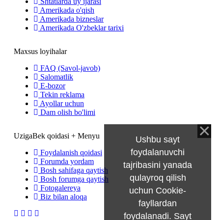
Shtatlarda uy ijarasi
Amerikada o'qish
Amerikada bizneslar
Amerikada O'zbeklar tarixi
Maxsus loyihalar
FAQ (Savol-javob)
Salomatlik
E-bozor
Tekin reklama
Ayollar uchun
Dam olish bo'limi
UzigaBek qoidasi + Menyu
Ushbu sayt
foydalanuvchi
Foydalanish qoidasi
Forumda yordam
tajribasini yanada
Bosh sahifaga qaytish
qulayroq qilish
Bosh forumga qaytish
Fotogalereya
uchun Cookie-
Biz bilan aloqa
fayllardan
foydalanadi. Sayt