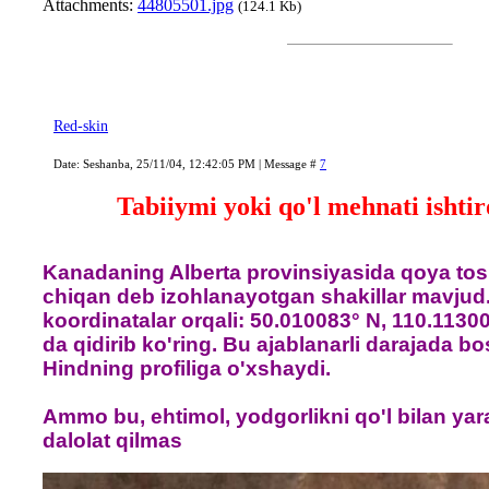
Attachments:
44805501.jpg
(124.1 Kb)
Red-skin
Date: Seshanba, 25/11/04, 12:42:05 PM | Message #
7
Tabiiymi yoki qo'l mehnati ishti
Kanadaning Alberta provinsiyasida qoya tosh
chiqan deb izohlanayotgan shakillar mavjud
koordinatalar orqali: 50.010083° N, 110.1130
da qidirib ko'ring. Bu ajablanarli darajada bo
Hindning profiliga o'xshaydi.
Ammo bu, ehtimol, yodgorlikni qo'l bilan yar
dalolat qilmas