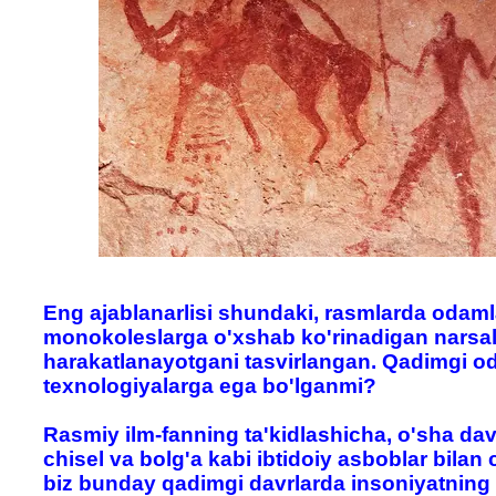
Eng ajablanarlisi shundaki, rasmlarda odam
monokoleslarga o'xshab ko'rinadigan narsa
harakatlanayotgani tasvirlangan. Qadimgi o
texnologiyalarga ega bo'lganmi?
Rasmiy ilm-fanning ta'kidlashicha, o'sha dav
chisel va bolg'a kabi ibtidoiy asboblar bilan
biz bunday qadimgi davrlarda insoniyatning r