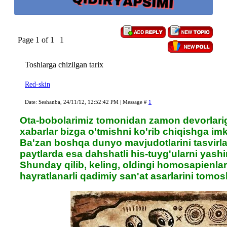
Page
1
of
1
1
Toshlarga chizilgan tarix
Red-skin
Date: Seshanba, 24/11/12, 12:52:42 PM | Message #
1
Ota-bobolarimiz tomonidan zamon devorlarig
xabarlar bizga o'tmishni ko'rib chiqishga imk
Ba'zan boshqa dunyo mavjudotlarini tasvirl
paytlarda esa dahshatli his-tuyg'ularni yashir
Shunday qilib, keling, oldingi homosapienla
hayratlanarli qadimiy san'at asarlarini tomos