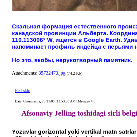
Скальная формация естественного проис
канадской провинции Альберта. Координат
110.113006° W, ищется в Google Earth. Уд
напоминает профиль индейца с перьями н
Но это, якобы, нерукотворный памятник.
Attachments:
35732473.jpg
(74.2 Kb)
Red-skin
Date: Chorshanba, 25/11/05, 11:53:58 AM | Message #
8
Afsonaviy Jelling toshidagi sirli belg
Yozuvlar gorizontal yoki vertikal matn satrla