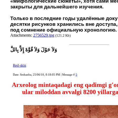
«мифологические сюжеты», хотя сами ме
закрыты для дальнейшего изучения.
Только в последние годы удалённые доку
десятки рисунков хранились вне доступа,
под сомнение официальную хронологию.
Attachments:
2756529.jpg
(121.2 Kb)
وَلاَ حَوْلَ وَلاَ قُوَّةَ إِلاَّ بِاللَّ
Red-skin
Date: Seshanba, 25/06/10, 8:18:05 PM | Message #
5
Arxeolog mintaqadagi eng qadimgi g'or
ular miloddan avvalgi 8200 yillarga 