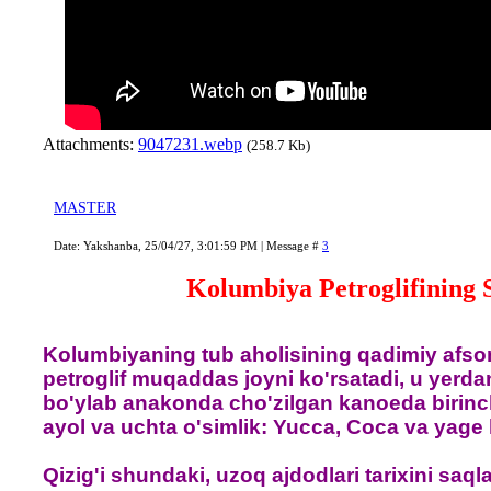
Attachments:
9047231.webp
(258.7 Kb)
MASTER
Date: Yakshanba, 25/04/27, 3:01:59 PM | Message #
3
Kolumbiya Petroglifining S
Kolumbiyaning tub aholisining qadimiy afsona
petroglif muqaddas joyni ko'rsatadi, u yerda
bo'ylab anakonda cho'zilgan kanoeda birinch
ayol va uchta o'simlik: Yucca, Coca va yage 
Qizig'i shundaki, uzoq ajdodlari tarixini saq