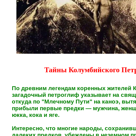
Тайны Колумбийского Пет
По древним легендам коренных жителей 
загадочный петроглиф указывает на свящ
откуда по "Млечному Пути" на каноэ, выт
прибыли первые предки — мужчина, женщи
юкка, кока и яге.
Интересно, что многие народы, сохранив
далеких предков, убеждены в неземном 