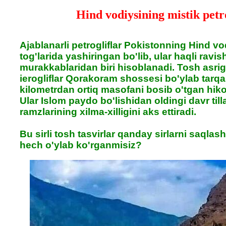
Hind vodiysining mistik petro
Ajablanarli petrogliflar Pokistonning Hind v
tog'larida yashiringan bo'lib, ular haqli rav
murakkablaridan biri hisoblanadi. Tosh asri
ierogliflar Qorakoram shossesi bo'ylab tarq
kilometrdan ortiq masofani bosib o'tgan hiko
Ular Islom paydo bo'lishidan oldingi davr tillar
ramzlarining xilma-xilligini aks ettiradi.
Bu sirli tosh tasvirlar qanday sirlarni saqla
hech o'ylab ko'rganmisiz?