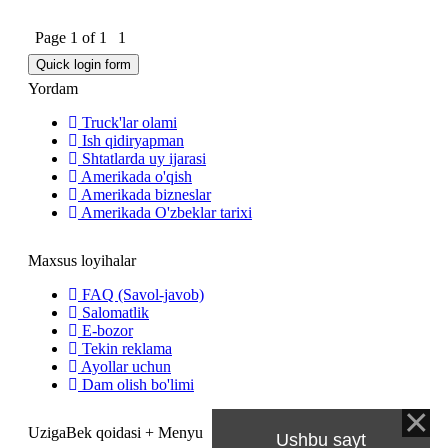
Page
1
of
1
1
Yordam
Truck'lar olami
Ish qidiryapman
Shtatlarda uy ijarasi
Amerikada o'qish
Amerikada bizneslar
Amerikada O'zbeklar tarixi
Maxsus loyihalar
FAQ (Savol-javob)
Salomatlik
E-bozor
Tekin reklama
Ayollar uchun
Dam olish bo'limi
UzigaBek qoidasi + Menyu
Ushbu sayt