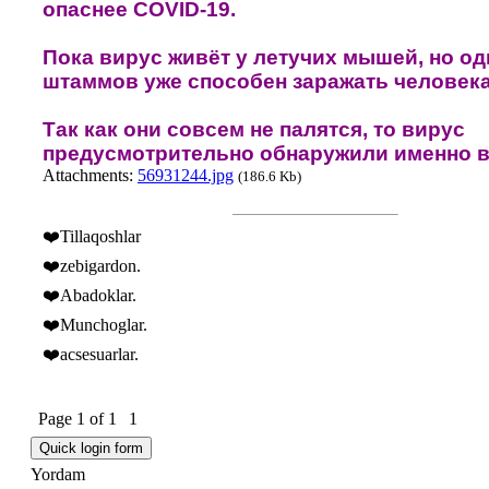
опаснее COVID-19.
Пока вирус живёт у летучих мышей, но од
штаммов уже способен заражать человека
Так как они совсем не палятся, то вирус
предусмотрительно обнаружили именно в
Attachments:
56931244.jpg
(186.6 Kb)
❤️Tillaqoshlar
❤️zebigardon.
❤️Abadoklar.
❤️Munchoglar.
❤️acsesuarlar.
Page
1
of
1
1
Yordam