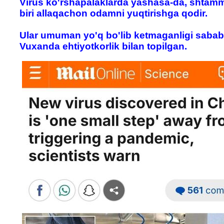
Virus ko'rshapalaklarda yashasa-da, shtam
biri allaqachon odamni yuqtirishga qodir.
Ular umuman yo'q bo'lib ketmaganligi sababl
Vuxanda ehtiyotkorlik bilan topilgan.