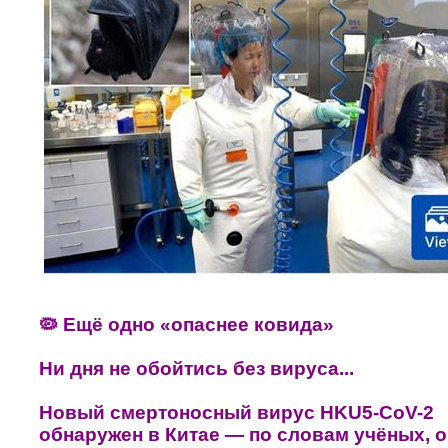
🦠 Ещё одно «опаснее ковида»
Ни дня не обойтись без вируса...
Новый смертоносный вирус HKU5-CoV-2
обнаружен в Китае — по словам учёных, о