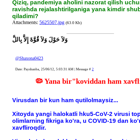
Qiziq, pandemiya aholini nazorat qilish uchu
ravishda rejalashtirilganiga yana kimdir shu
qiladimi?
Attachments:
5625507.jpg
(63.0 Kb)
وَلاَ حَوْلَ وَلاَ قُوَّةَ إِلاَّ بِاللَّ
@Shaxona0423
Date: Payshanba, 25/06/12, 5:03:31 AM | Message #
2
🦠 Yana bir"koviddan ham xavfl
Virusdan bir kun ham qutilolmaysiz...
Xitoyda yangi halokatli hku5-CoV-2 virusi top
olimlarning fikriga ko'ra, u COVID-19 dan ko'
xavfliroqdir.