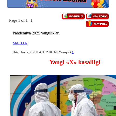
Page
1
of
1
1
Pandemiya 2025 yangiliklari
MASTER
Date: Shanba, 25/01/04, 3:32:20 PM | Message #
1
Yangi «X» kasalligi