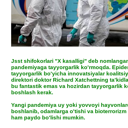
Jsst shifokorlari "X kasalligi" deb nomlanga
pandemiyaga tayyorgarlik ko'rmoqda. Epid
tayyorgarlik bo'yicha innovatsiyalar koalitsi
direktori doktor Richard Xatchettning ta'kidl
bu fantastik emas va hozirdan tayyorgarlik k
boshlash kerak.
Yangi pandemiya uy yoki yovvoyi hayvonla
boshlanib, odamlarga o'tishi va bioterrorizm 
ham paydo bo'lishi mumkin.