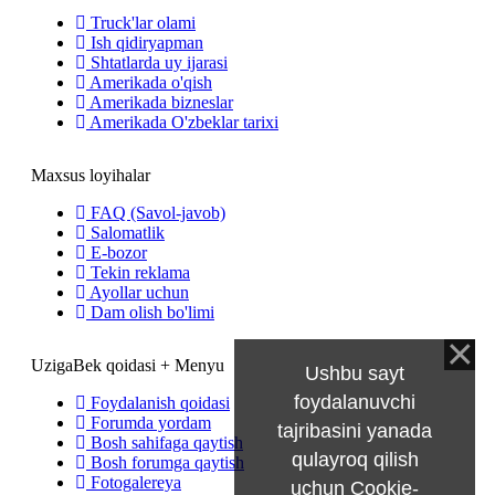
Truck'lar olami
Ish qidiryapman
Shtatlarda uy ijarasi
Amerikada o'qish
Amerikada bizneslar
Amerikada O'zbeklar tarixi
Maxsus loyihalar
FAQ (Savol-javob)
Salomatlik
E-bozor
Tekin reklama
Ayollar uchun
Dam olish bo'limi
UzigaBek qoidasi + Menyu
Ushbu sayt
foydalanuvchi
Foydalanish qoidasi
Forumda yordam
tajribasini yanada
Bosh sahifaga qaytish
qulayroq qilish
Bosh forumga qaytish
Fotogalereya
uchun Cookie-