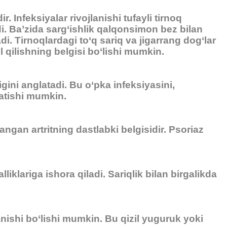
 Infeksiyalar rivojlanishi tufayli tirnoq
di. Ba’zida sarg‘ishlik qalqonsimon bez bilan
i. Tirnoqlardagi to‘q sariq va jigarrang dog‘lar
l qilishning belgisi bo‘lishi mumkin.
igini anglatadi. Bu o‘pka infeksiyasini,
satishi mumkin.
langan artritning dastlabki belgisidir. Psoriaz
iklariga ishora qiladi. Sariqlik bilan birgalikda
‘lanishi bo‘lishi mumkin. Bu qizil yuguruk yoki