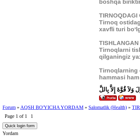
boshqa birikti
TIRNOQDAGI 
Tirnoq ostidag
xavfli turi bo
TISHLANGAN
Tirnoqlarni ti
qilganingiz ya
Tirnoqlarning 
hammasi ham g
َ وَلاَ قُوَّةَ إِلاَّ بِاللَّ
Forum
»
AQSH BO'YICHA YORDAM
»
Salomatlik (Health)
»
TI
Page
1
of
1
1
Yordam