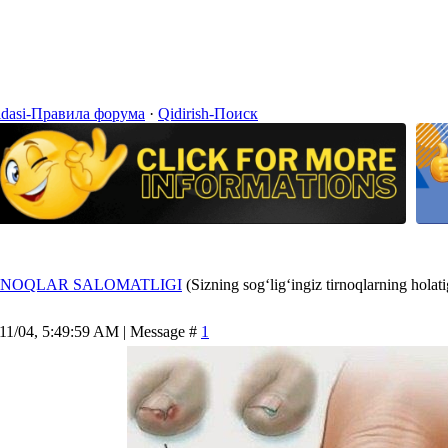
idasi-Правила форума
·
Qidirish-Поиск
RNOQLAR SALOMATLIGI
(Sizning sog‘lig‘ingiz tirnoqlarning holati
/11/04, 5:49:59 AM | Message #
1