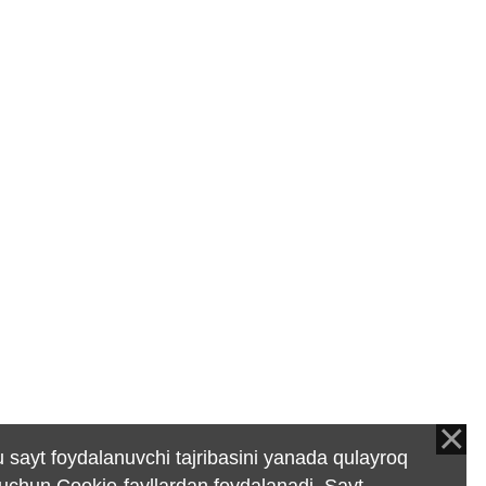
 sayt foydalanuvchi tajribasini yanada qulayroq
 uchun Cookie-fayllardan foydalanadi. Sayt