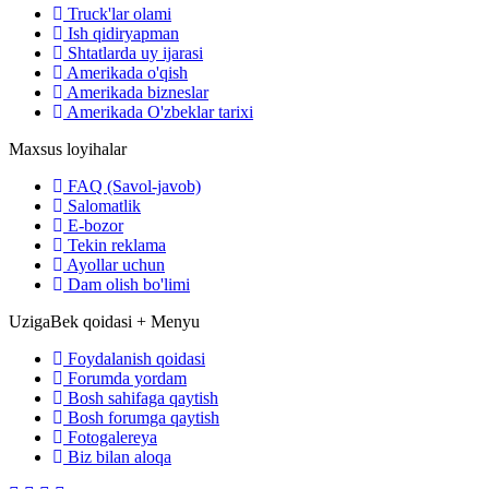
Truck'lar olami
Ish qidiryapman
Shtatlarda uy ijarasi
Amerikada o'qish
Amerikada bizneslar
Amerikada O'zbeklar tarixi
Maxsus loyihalar
FAQ (Savol-javob)
Salomatlik
E-bozor
Tekin reklama
Ayollar uchun
Dam olish bo'limi
UzigaBek qoidasi + Menyu
Foydalanish qoidasi
Forumda yordam
Bosh sahifaga qaytish
Bosh forumga qaytish
Fotogalereya
Biz bilan aloqa