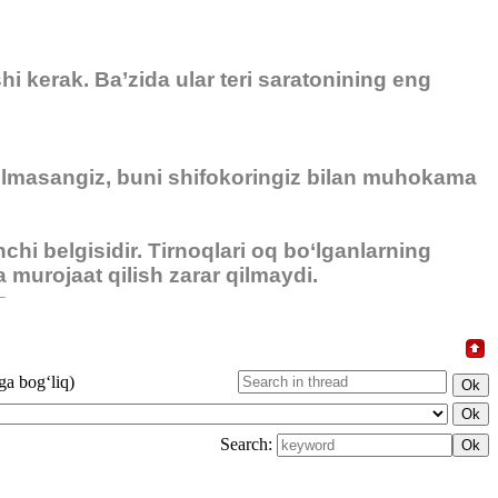
hi kerak. Ba’zida ular teri saratonining eng
 olmasangiz, buni shifokoringiz bilan muhokama
hi belgisidir. Tirnoqlari oq bo‘lganlarning
urojaat qilish zarar qilmaydi.
ga bog‘liq)
Search: