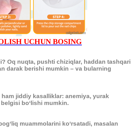
TIB OLISH UCHUN BOSING
zmi? Oq nuqta, pushti chiziqlar, haddan tashqari
idan darak berishi mumkin – va bularning
 ham jiddiy kasalliklar: anemiya, yurak
k belgisi bo‘lishi mumkin.
n bog‘liq muammolarini ko‘rsatadi, masalan