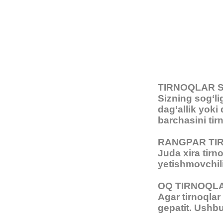
TIRNOQLAR 
Sizning sog‘li
dag‘allik yoki
barchasini ti
RANGPAR TI
Juda xira tirn
yetishmovchilig
OQ TIRNOQL
Agar tirnoqlar
gepatit. Ushbu 