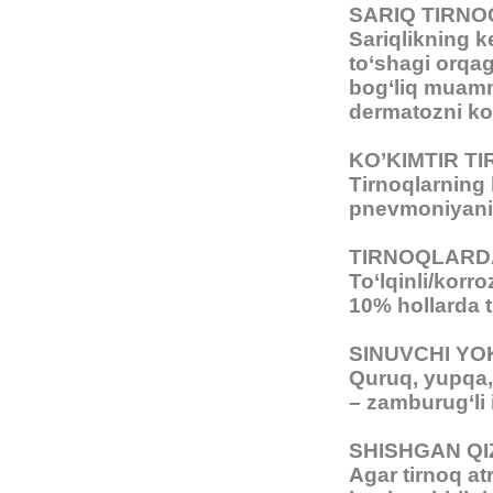
SARIQ TIRN
Sariqlikning k
to‘shagi orqag
bog‘liq muammo
dermatozni ko‘
KO’KIMTIR T
Tirnoqlarning 
pnevmoniyani y
TIRNOQLARD
To‘lqinli/korro
10% hollarda 
SINUVCHI YO
Quruq, yupqa, 
– zamburug‘li 
SHISHGAN QI
Agar tirnoq atr