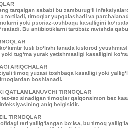
OQLAR
eng tarqalgan sababi bu zamburug‘li infeksiyalardir.
a tortiladi, tirnoqlar yupqalashadi va parchalana
larni yoki psoriaz-toshbaqa kasalligini ko‘rsatad
rsatadi. Bu antibiotiklarni tartibsiz ravishda qabu
IRNOQLAR
ko‘kimtir tusli bo‘lishi tanada kislorod yetishmasl
oki tug‘ma yurak yetishmasligi kasalligini ko‘r
AGI ARIQCHALAR
ziyali tirnoq yuzasi toshbaqa kasalligi yoki yallig‘
tirnoqlardan boshlanadi.
KI QATLAMLANUVCHI TIRNOQLAR
tez-tez sinadigan tirnoqlar qalqonsimon bez kasall
infeksiyasining aniq belgisidir.
ZIL TIRNOQLAR
ofidagi teri yallig‘langan bo‘lsa, bu tirnoq yallig