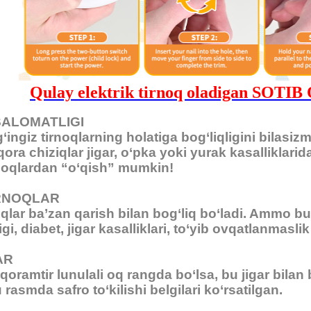
Qulay elektrik tirnoq oladigan SO
SALOMATLIGI
g‘ingiz tirnoqlarning holatiga bog‘liqligini bilasi
 qora chiziqlar jigar, o‘pka yoki yurak kasalliklar
rnoqlardan “o‘qish” mumkin!
RNOQLAR
oqlar ba’zan qarish bilan bog‘liq bo‘ladi. Ammo bu
i, diabet, jigar kasalliklari, to‘yib ovqatlanmasli
AR
 qoramtir lunulali oq rangda bo‘lsa, bu jigar bila
rasmda safro to‘kilishi belgilari ko‘rsatilgan.