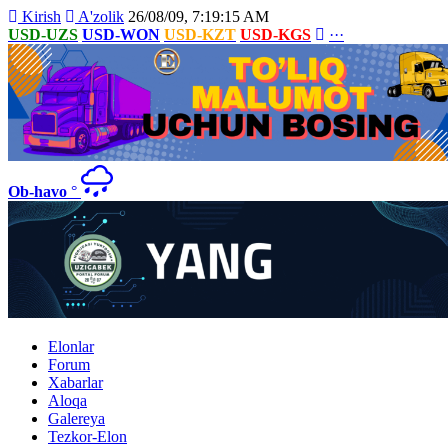
Kirish
A'zolik
26/08/09, 7:19:15 AM
USD-UZS
USD-WON
USD-KZT
USD-KGS
···
Ob-havo
°
Elonlar
Forum
Xabarlar
Aloqa
Galereya
Tezkor-Elon