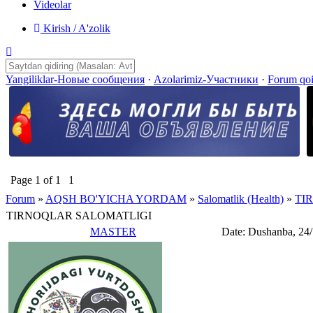
Videolar
Kirish / A'zolik
Yangiliklar-Новые сообщения
·
Azolarimiz-Участники
·
Forum qo
Page
1
of
1
1
Forum
»
AQSH BO'YICHA YORDAM
»
Salomatlik (Health)
»
TI
TIRNOQLAR SALOMATLIGI
MASTER
Date: Dushanba, 24