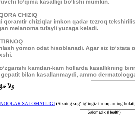
ruvchi to‘qima kasalligi bo‘lishi mumkin.
QORA CHIZIQ
i qoramtir chiziqlar imkon qadar tezroq tekshirilis
‘lgan melanoma tufayli yuzaga keladi.
 TIRNOQ
shlash yomon odat hisoblanadi. Agar siz to‘xtata
xshi.
o‘zgarishi kamdan-kam hollarda kasallikning birinc
epatit bilan kasallanmaydi, ammo dermatologga m
وَلاَ حَوْل
RNOQLAR SALOMATLIGI
(Sizning sog‘lig‘ingiz tirnoqlarning holati