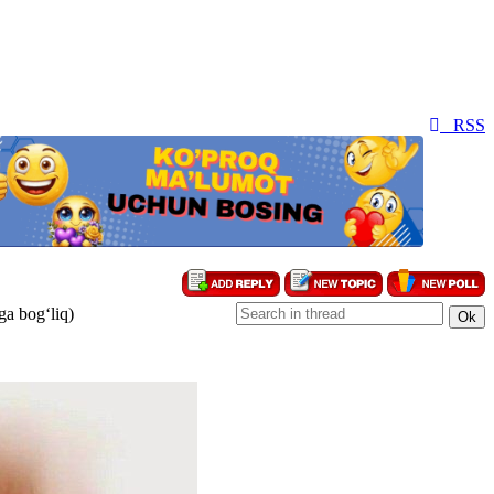
RSS
ga bog‘liq)