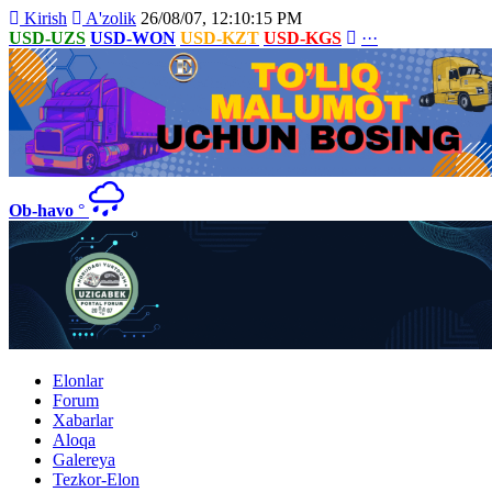
Kirish
A'zolik
26/08/07, 12:10:15 PM
USD-UZS
USD-WON
USD-KZT
USD-KGS
···
Ob-havo
°
Elonlar
Forum
Xabarlar
Aloqa
Galereya
Tezkor-Elon