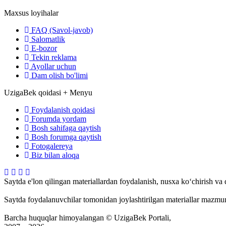
Maxsus loyihalar
FAQ (Savol-javob)
Salomatlik
E-bozor
Tekin reklama
Ayollar uchun
Dam olish bo'limi
UzigaBek qoidasi + Menyu
Foydalanish qoidasi
Forumda yordam
Bosh sahifaga qaytish
Bosh forumga qaytish
Fotogalereya
Biz bilan aloqa
Saytda e'lon qilingan materiallardan foydalanish, nusxa ko‘chirish va
Saytda foydalanuvchilar tomonidan joylashtirilgan materiallar mazmun
Barcha huquqlar himoyalangan © UzigaBek Portali,