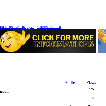
idasi-Правила форума
·
Qidirish-Поиск
Replies
Views
3
275
at qili
0
110