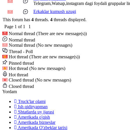
Telegram,Watsap,instagram dagi foydali gruppalar li
Erkaklar kumush uzugi
This forum has
4
threads.
4
threads displayed.
Page
1
of
1
1
Normal thread (There are new message(s))
Normal thread
Normal thread (No new messages)
Thread - Poll
Hot thread (There are new message(s))
Pinned thread
Hot thread (No new messages)
Hot thread
Closed thread (No new messages)
Closed thread
Yordam
Truck'lar olami
Ish qidiryapman
Shtatlarda uy ijarasi
Amerikada o'qish
Amerikada bizneslar
Amerikada O'zbeklar tarixi