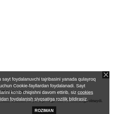
 sayt foydalanuvchi tajribasini yanada qulayroq
 uchun Cookie-fayllardan foydalanadi. Sayt
rilishi mumkin.
larini ko'rib chiqishni davom ettirib, siz
cookies
ridan foydalanish siyosatiga rozilik bildirasiz
.
teriallar mazmuni bo‘yicha javobgarlikni o‘z zimmasiga olmaydi.
ROZIMAN