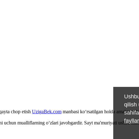
Ushbu
qilish
 qayta chop etish
UzigaBek.com
manbasi ko‘rsatilgan holda amalga oshi
sahifa
faylla
i uchun mualliflarning o‘zlari javobgardir. Sayt ma'muriyati ushbu ma