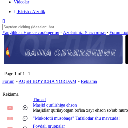
Videolar
Kirish / A'zolik
Yangiliklar-Новые сообщения
·
Azolarimiz-Участники
·
Forum qo
Page
1
of
1
1
Forum
»
AQSH BO'YICHA YORDAM
»
Reklama
Reklama
Thread
Masjid qurilishiga ehson
Masjidlar qurilayotgan bo'lsa xayr ehson so'rab muroj
"Mukofotli musobaqa" Tafsilotlar shu mavzuda!
Foydali gruppalar