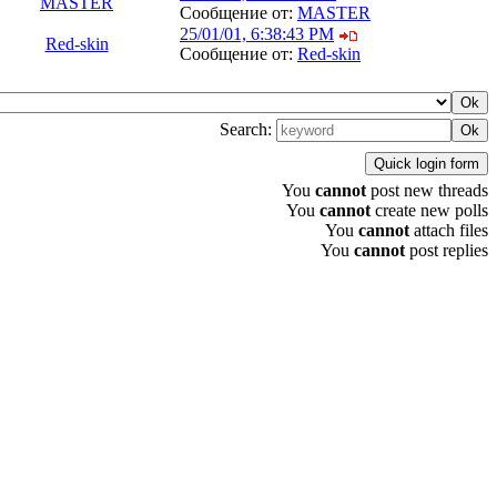
MASTER
Сообщение от:
MASTER
25/01/01, 6:38:43 PM
Red-skin
Сообщение от:
Red-skin
Search:
You
cannot
post new threads
You
cannot
create new polls
You
cannot
attach files
You
cannot
post replies