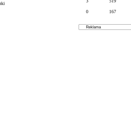
3
519
nki
0
167