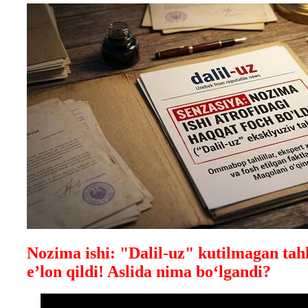
Nozima ishi: "Dalil-uz" kutilmagan tahli
e’lon qildi! Aslida nima bo‘lgandi?