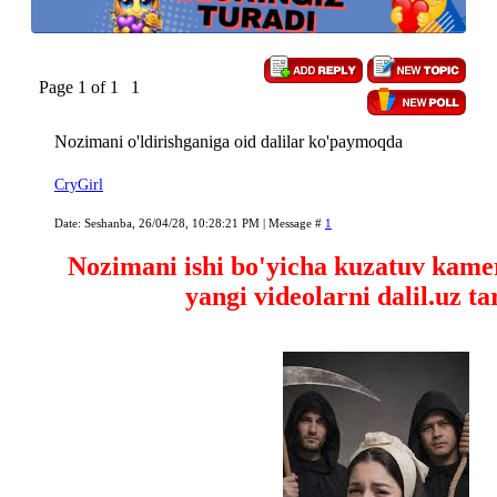
Page
1
of
1
1
Nozimani o'ldirishganiga oid dalilar ko'paymoqda
CryGirl
Date: Seshanba, 26/04/28, 10:28:21 PM | Message #
1
Nozimani ishi bo'yicha kuzatuv kame
yangi videolarni dalil.uz ta