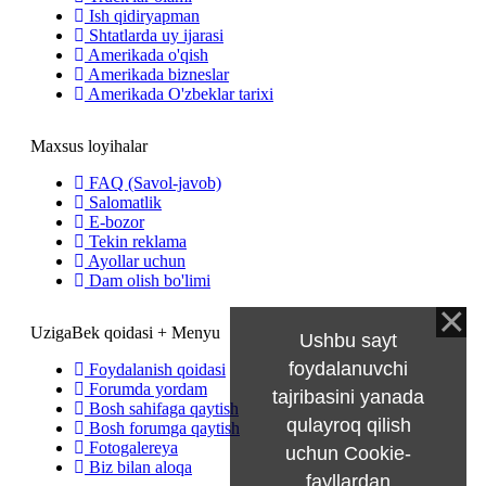
Ish qidiryapman
Shtatlarda uy ijarasi
Amerikada o'qish
Amerikada bizneslar
Amerikada O'zbeklar tarixi
Maxsus loyihalar
FAQ (Savol-javob)
Salomatlik
E-bozor
Tekin reklama
Ayollar uchun
Dam olish bo'limi
UzigaBek qoidasi + Menyu
Ushbu sayt
foydalanuvchi
Foydalanish qoidasi
Forumda yordam
tajribasini yanada
Bosh sahifaga qaytish
qulayroq qilish
Bosh forumga qaytish
Fotogalereya
uchun Cookie-
Biz bilan aloqa
fayllardan