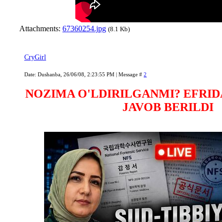
Attachments:
67360254.jpg
(8.1 Kb)
CryGirl
Date: Dushanba, 26/06/08, 2:23:55 PM | Message #
2
NOZIMA O'LDIRILGANMI? EFRI
JAVOB BERILDI