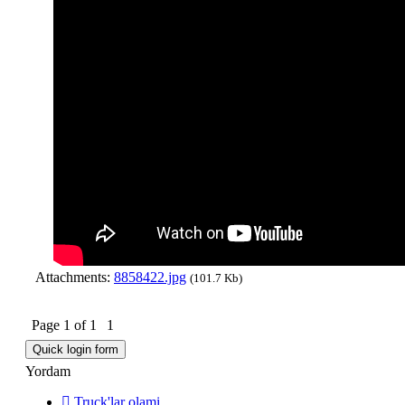
Attachments:
8858422.jpg
(101.7 Kb)
Page
1
of
1
1
Yordam
Truck'lar olami