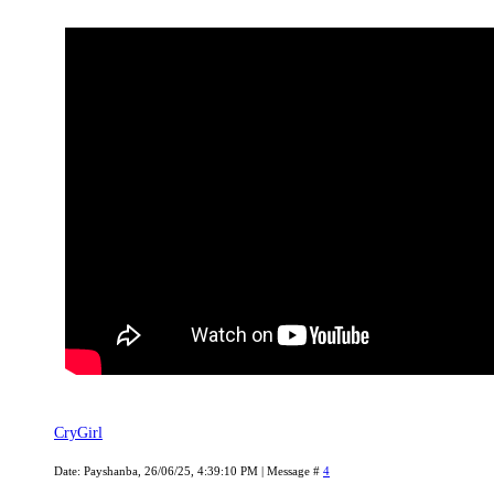
CryGirl
Date: Payshanba, 26/06/25, 4:39:10 PM | Message #
4