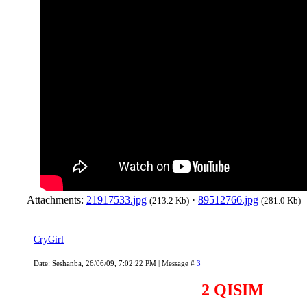
Attachments:
21917533.jpg
·
89512766.jpg
(213.2 Kb)
(281.0 Kb)
CryGirl
Date: Seshanba, 26/06/09, 7:02:22 PM | Message #
3
2 QISIM