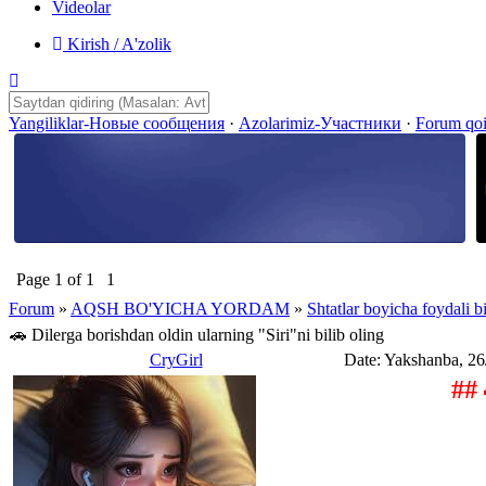
Videolar
Kirish / A'zolik
Yangiliklar-Новые сообщения
·
Azolarimiz-Участники
·
Forum qo
Page
1
of
1
1
Forum
»
AQSH BO'YICHA YORDAM
»
Shtatlar boyicha foydali b
🚗 Dilerga borishdan oldin ularning "Siri"ni bilib oling
CryGirl
Date: Yakshanba, 26
## 