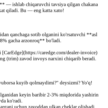
* — ishlab chiqaruvchi tavsiya qilgan chakana
kat qiladi. Bu — eng katta xato!
idan qanchaga sotib olganini ko'rsatuvchi **asl
8% gacha arzonroq** bo'ladi.
[CarEdge](https://caredge.com/dealer-invoice)
ng (trim) zavod invoys narxini chiqarib beradi.
b yuborsa kuyib qolmaydimi?" deysizmi? Yo'q!
ilganidan keyin baribir 2-3% miqdorida yashirin
da ko'radi.
ajargani uchun zavoddan ulkan cheklar olishadi.