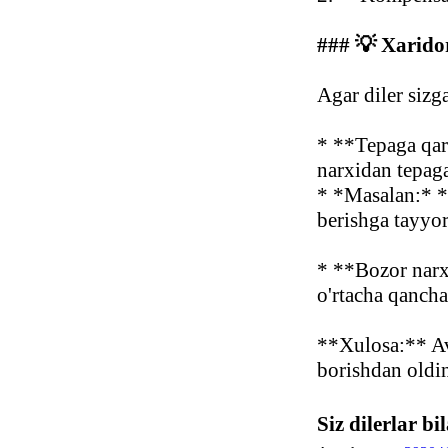
### 💡 Xarido
Agar diler siz
* **Tepaga qar
narxidan tepag
* *Masalan:* *
berishga tayyo
* **Bozor narx
o'rtacha qanch
**Xulosa:** Av
borishdan oldin
Siz dilerlar 