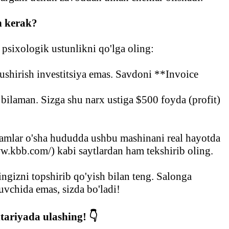
h kerak?
psixologik ustunlikni qo'lga oling:
shirish investitsiya emas. Savdoni **Invoice
ilaman. Sizga shu narx ustiga $500 foyda (profit)
damlar o'sha hududda ushbu mashinani real hayotda
w.kbb.com/) kabi saytlardan ham tekshirib oling.
gizni topshirib qo'yish bilan teng. Salonga
uvchida emas, sizda bo'ladi!
tariyada ulashing! 👇