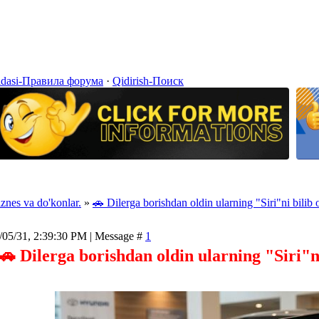
idasi-Правила форума
·
Qidirish-Поиск
iznes va do'konlar.
»
🚗 Dilerga borishdan oldin ularning "Siri"ni bilib 
/05/31, 2:39:30 PM | Message #
1
🚗 Dilerga borishdan oldin ularning "Siri"n