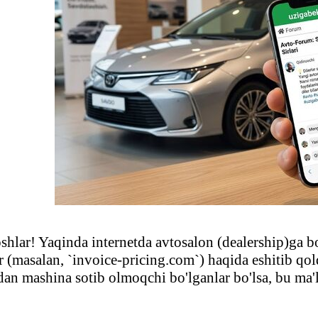
hlar! Yaqinda internetda avtosalon (dealership)ga bo
ar (masalan, `invoice-pricing.com`) haqida eshitib q
an mashina sotib olmoqchi bo'lganlar bo'lsa, bu ma'