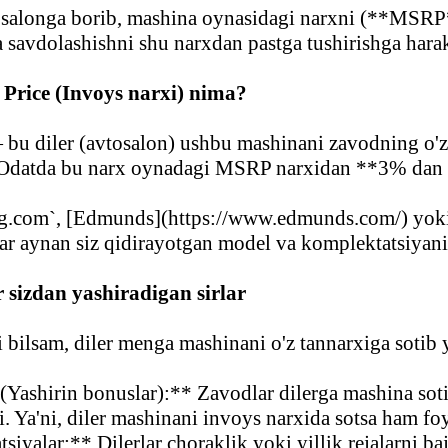
osalonga borib, mashina oynasidagi narxni (**MSRP*
a savdolashishni shu narxdan pastga tushirishga hara
 Price (Invoys narxi) nima?
 bu diler (avtosalon) ushbu mashinani zavodning o'z
 Odatda bu narx oynadagi MSRP narxidan **3% dan 
ng.com`, [Edmunds](https://www.edmunds.com/) yoki 
ar aynan siz qidirayotgan model va komplektatsiyani
r sizdan yashiradigan sirlar
i bilsam, diler menga mashinani o'z tannarxiga soti
(Yashirin bonuslar):** Zavodlar dilerga mashina sot
. Ya'ni, diler mashinani invoys narxida sotsa ham foy
iyalar:** Dilerlar choraklik yoki yillik rejalarni b