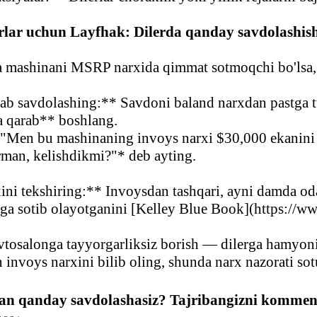
rlar uchun Layfhak: Dilerda qanday savdolashis
ga mashinani MSRP narxida qimmat sotmoqchi bo'lsa, 
ab savdolashing:** Savdoni baland narxdan pastga tu
a qarab** boshlang.
"Men bu mashinaning invoys narxi $30,000 ekanini b
rman, kelishdikmi?"* deb ayting.
ini tekshiring:** Invoysdan tashqari, ayni damda o
aga sotib olayotganini [Kelley Blue Book](https://ww
tosalonga tayyorgarliksiz borish — dilerga hamyonin
 invoys narxini bilib oling, shunda narx nazorati sot
bilan qanday savdolashasiz? Tajribangizni kommen