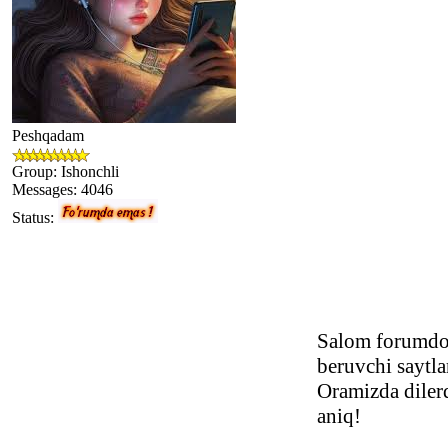
Peshqadam
Group: Ishonchli
Messages:
4046
Status:
Salom forumdos
beruvchi saytl
Oramizda dilerd
aniq!