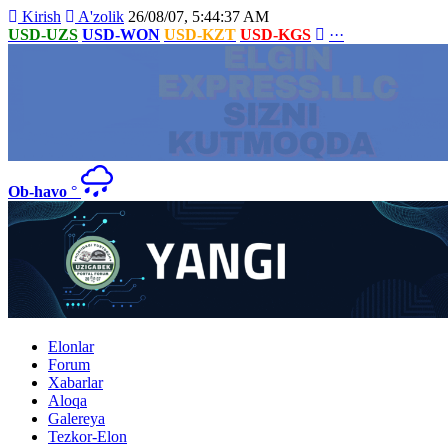
Kirish
A'zolik
26/08/07, 5:44:37 AM
USD-UZS
USD-WON
USD-KZT
USD-KGS
···
Ob-havo
°
Elonlar
Forum
Xabarlar
Aloqa
Galereya
Tezkor-Elon