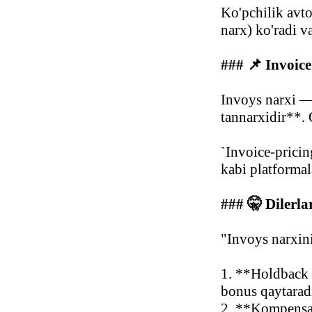
Ko'pchilik avt
narx) ko'radi v
### 📌 Invoice
Invoys narxi —
tannarxidir**.
`Invoice-prici
kabi platformal
### 🤫 Dilerla
"Invoys narxin
1. **Holdback 
bonus qaytaradi
2. **Kompensats