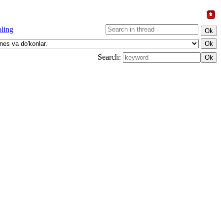
oling
Search: