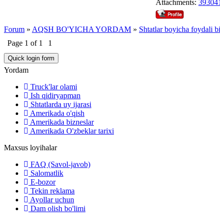
Attachments:
393041
Forum
»
AQSH BO'YICHA YORDAM
»
Shtatlar boyicha foydali b
Page
1
of
1
1
Yordam
Truck'lar olami
Ish qidiryapman
Shtatlarda uy ijarasi
Amerikada o'qish
Amerikada bizneslar
Amerikada O'zbeklar tarixi
Maxsus loyihalar
FAQ (Savol-javob)
Salomatlik
E-bozor
Tekin reklama
Ayollar uchun
Dam olish bo'limi