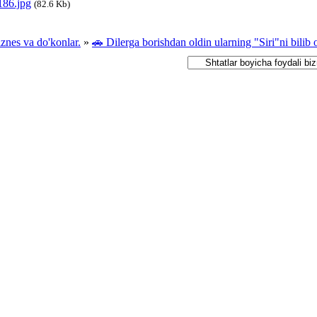
86.jpg
(82.6 Kb)
iznes va do'konlar.
»
🚗 Dilerga borishdan oldin ularning "Siri"ni bilib 