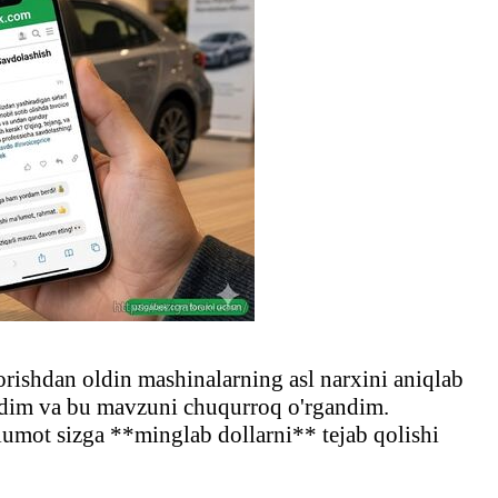
rishdan oldin mashinalarning asl narxini aniqlab
oldim va bu mavzuni chuqurroq o'rgandim.
lumot sizga **minglab dollarni** tejab qolishi