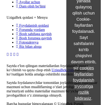
yanada
Ayollar uchun
Dam olish bo'limi
qulayroq
qilish uchun
UzigaBek qoidasi + Menyu
Cookie-
fayllardan
Foydalanish qoidasi
Forumda yordam
foydalanadi.
Bosh sahifaga qaytish
Sayt
Bosh forumga qaytish
Fotogalereya
sahifalarini
Biz bilan aloqa
ko'rib
chiqishni
davom ettirib,
Saytda e'lon qilingan materiallardan foydalanish, nusxa
siz
cookies
ko‘chirish va qayta chop etish
UzigaBek.com
manbasi
fayllaridan
ko‘rsatilgan holda amalga oshirilishi mumkin.
foydalanish
Saytda foydalanuvchilar tomonidan joylashtirilgan materiallar
siyosatiga
mazmuni uchun mualliflarning o‘zlari javobgardir. Sayt
ma'muriyati ushbu materiallar mazmuni bo‘yicha
rozilik
javobgarlikni o‘z zimmasiga olmaydi.
bildirasiz
.
Barcha huquqlar himoyalangan © UzigaBek Portali,