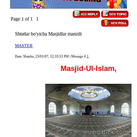
Page
1
of
1
1
Shtatlar bo'yicha Masjidlar manzili
MASTER
Date: Shanba, 23/01/07, 12:33:53 PM | Message #
1
Masjid-Ul-Islam,