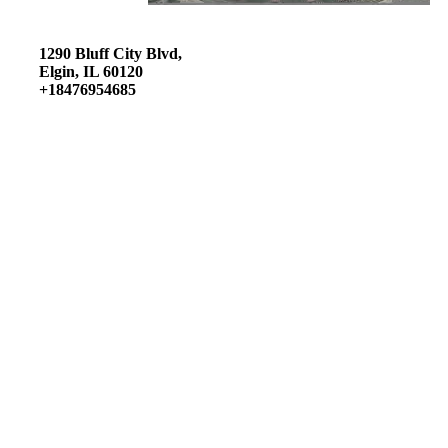
1290 Bluff City Blvd,
Elgin, IL 60120
+18476954685