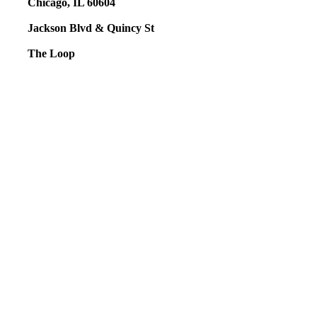
Chicago, IL 60604
Jackson Blvd & Quincy St
The Loop