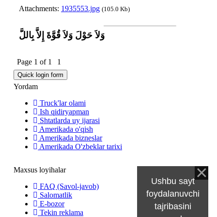
Attachments:
1935553.jpg
(105.0 Kb)
وَلاَ حَوْلَ وَلاَ قُوَّةَ إِلاَّ بِاللَّ
Page
1
of
1
1
Yordam
Truck'lar olami
Ish qidiryapman
Shtatlarda uy ijarasi
Amerikada o'qish
Amerikada bizneslar
Amerikada O'zbeklar tarixi
Maxsus loyihalar
Ushbu sayt
FAQ (Savol-javob)
foydalanuvchi
Salomatlik
E-bozor
tajribasini
Tekin reklama