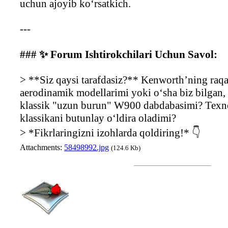
uchun ajoyib ko‘rsatkich.
---
### ✨ Forum Ishtirokchilari Uchun Savol:
> **Siz qaysi tarafdasiz?** Kenworth’ning raqa
aerodinamik modellarimi yoki o‘sha biz bilgan,
klassik "uzun burun" W900 dabdabasimi? Texno
klassikani butunlay o‘ldira oladimi?
> *Fikrlaringizni izohlarda qoldiring!* 👇
Attachments:
58498992.jpg
(124.6 Kb)