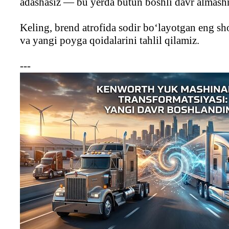
adashasiz — bu yerda butun boshli davr almas
Keling, brend atrofida sodir bo‘layotgan eng sh
va yangi poyga qoidalarini tahlil qilamiz.
---