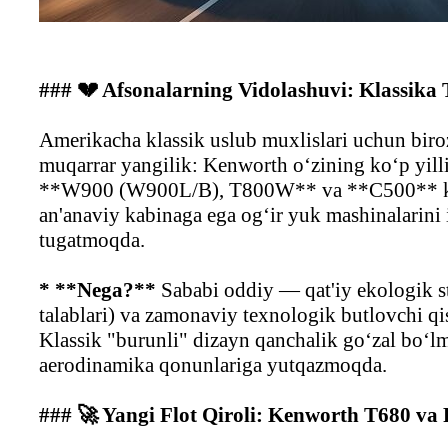
### 💔 Afsonalarning Vidolashuvi: Klassik
Amerikacha klassik uslub muxlislari uchun bi
muqarrar yangilik: Kenworth o‘zining ko‘p yill
**W900 (W900L/B), T800W** va **C500** kab
an'anaviy kabinaga ega og‘ir yuk mashinalarini 
tugatmoqda.
* **Nega?**
Sababi oddiy — qat'iy ekologik st
talablari) va zamonaviy texnologik butlovchi qis
Klassik "burunli" dizayn qanchalik go‘zal bo‘l
aerodinamika qonunlariga yutqazmoqda.
### 🚀 Yangi Flot Qiroli: Kenworth T680 va