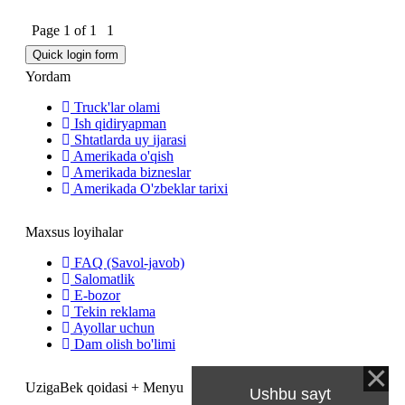
Page
1
of
1
1
Yordam
Truck'lar olami
Ish qidiryapman
Shtatlarda uy ijarasi
Amerikada o'qish
Amerikada bizneslar
Amerikada O'zbeklar tarixi
Maxsus loyihalar
FAQ (Savol-javob)
Salomatlik
E-bozor
Tekin reklama
Ayollar uchun
Dam olish bo'limi
UzigaBek qoidasi + Menyu
Ushbu sayt