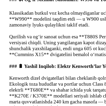
Klassikadan butkul voz kecha olmaydiganlar 
**W990** modelini taqdim etdi — u W900 uslu
zamonaviy lyuks qulaylikni taklif etadi.
Qurilish va og‘ir sanoat uchun esa **T880S P
versiyasi chiqdi. Uning yangilangan kapot dizay
shunchalik yaxshilaganki, endi unga 605 ot kuc
**Cummins X15** dvigatelini bemalol o‘rnati
### 🔋 Yashil Inqilob: Elektr Kenworth’lar Y
Kenworth dizel dvigatellari bilan cheklanib qo
Ekologik toza hududlar va portlar uchun Class 8 
elektrli **T680E** va shahar ichida yuk tarqatu
**K270E / K370E** modellari seriyali ishlab ch
marta quvvatlanishda 240 km gacha masofa — bu