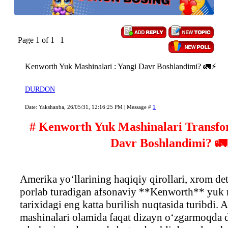
Page
1
of
1
1
Kenworth Yuk Mashinalari : Yangi Davr Boshlandimi? 🚛⚡
DURDON
Date: Yakshanba, 26/05/31, 12:16:25 PM | Message #
1
# Kenworth Yuk Mashinalari Transfor
Davr Boshlandimi? 
Amerika yo‘llarining haqiqiy qirollari, xrom de
porlab turadigan afsonaviy **Kenworth** yuk 
tarixidagi eng katta burilish nuqtasida turibdi. 
mashinalari olamida faqat dizayn o‘zgarmoqda d