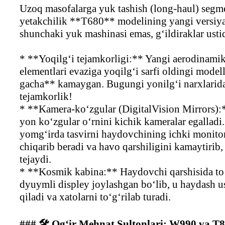
Uzoq masofalarga yuk tashish (long-haul) segm
yetakchilik **T680** modelining yangi versiya
shunchaki yuk mashinasi emas, g‘ildiraklar ustid
* **Yoqilg‘i tejamkorligi:** Yangi aerodinamik
elementlari evaziga yoqilg‘i sarfi oldingi mod
gacha** kamaygan. Bugungi yonilg‘i narxlarid
tejamkorlik!
* **Kamera-ko‘zgular (DigitalVision Mirrors):
yon ko‘zgular o‘rnini kichik kameralar egalladi.
yomg‘irda tasvirni haydovchining ichki monitor
chiqarib beradi va havo qarshiligini kamaytirib
tejaydi.
* **Kosmik kabina:** Haydovchi qarshisida to‘
dyuymli displey joylashgan bo‘lib, u haydash us
qiladi va xatolarni to‘g‘rilab turadi.
### 🛠️ Og‘ir Mehnat Sultonlari: W990 va T