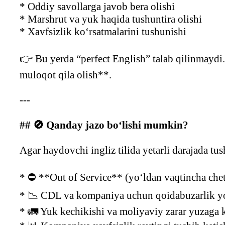
* Oddiy savollarga javob bera olishi
* Marshrut va yuk haqida tushuntira olishi
* Xavfsizlik ko‘rsatmalarini tushunishi
👉 Bu yerda “perfect English” talab qilinmaydi
muloqot qila olish**.
---
## 🚫 Qanday jazo bo‘lishi mumkin?
Agar haydovchi ingliz tilida yetarli darajada tu
* ⛔ **Out of Service** (yo‘ldan vaqtincha chetl
* 📉 CDL va kompaniya uchun qoidabuzarlik y
* 🚛 Yuk kechikishi va moliyaviy zarar yuzaga 