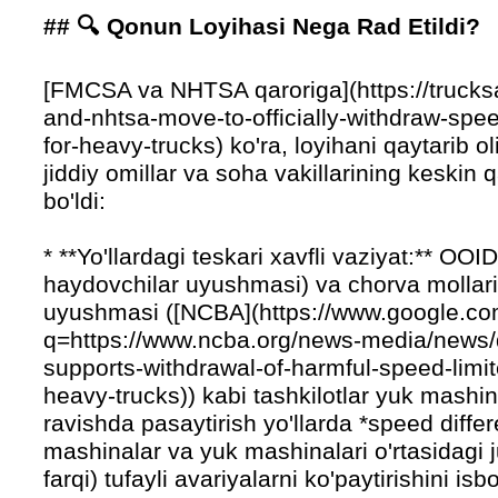
## 🔍 Qonun Loyihasi Nega Rad Etildi?
[FMCSA va NHTSA qaroriga](https://trucks
and-nhtsa-move-to-officially-withdraw-spe
for-heavy-trucks) ko'ra, loyihani qaytarib o
jiddiy omillar va soha vakillarining keskin q
bo'ldi:
* **Yo'llardagi teskari xavfli vaziyat:** OOI
haydovchilar uyushmasi) va chorva mollari
uyushmasi ([NCBA](https://www.google.c
q=https://www.ncba.org/news-media/news/
supports-withdrawal-of-harmful-speed-limi
heavy-trucks)) kabi tashkilotlar yuk mashinal
ravishda pasaytirish yo'llarda *speed differ
mashinalar va yuk mashinalari o'rtasidagi j
farqi) tufayli avariyalarni ko'paytirishini isb