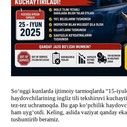
So‘nggi kunlarda ijtimoiy tarmoqlarda “15-iyul
haydovchilarining ingliz tili tekshiruvi kuchayt
tez-tez uchramoqda. Bu gap ko‘pchilik haydovch
ham uyg‘otdi. Keling, aslida vaziyat qanday eka
tushuntirib beramiz.