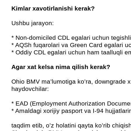
Kimlar xavotirlanishi kerak?
Ushbu jarayon:
* Non-domiciled CDL egalari uchun tegishli
* AQSh fuqarolari va Green Card egalari uc
* Oddiy CDL egalari uchun ham taalluqli e
Agar xat kelsa nima qilish kerak?
Ohio BMV ma’lumotiga ko’ra, downgrade xa
haydovchilar:
* EAD (Employment Authorization Documen
* Amaldagi xorijiy pasport va I-94 hujjatlari
taqdim etib, o’z holatini qayta ko’rib chiqi