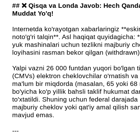
## ❌ Qisqa va Londa Javob: Hech Qand
Muddat Yo'q!
Internetda ko'rayotgan xabarlaringiz **esk
noto'g'ri talqin**. Asl haqiqat quyidagich
yuk mashinalari uchun tezlikni majburiy c
loyihasini rasman bekor qilgan (withdrawn)
Yalpi vazni 26 000 funtdan yuqori bo'lgan ti
(CMVs) elektron cheklovchilar o'rnatish va u
ma'lum bir miqdorda (masalan, 65 yoki 68 
bo'yicha ko'p yillik bahsli taklif hukumat d
to'xtatildi. Shuning uchun federal darajad
majburiy cheklov yoki qat'iy amal qilish sa
mavjud emas.
---