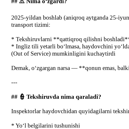
## ⚠️ Nima o‘zgardi?
2025-yildan boshlab (aniqroq aytganda 25-iyu
transport tizimi:
* Tekshiruvlarni **qattiqroq qilishni boshladi*
* Ingliz tili yetarli bo‘lmasa, haydovchini yo‘ld
(Out of Service) mumkinligini kuchaytirdi
Demak, o‘zgargan narsa — **qonun emas, balki 
---
## 👮 Tekshiruvda nima qaraladi?
Inspektorlar haydovchidan quyidagilarni teksh
* Yo‘l belgilarini tushunishi