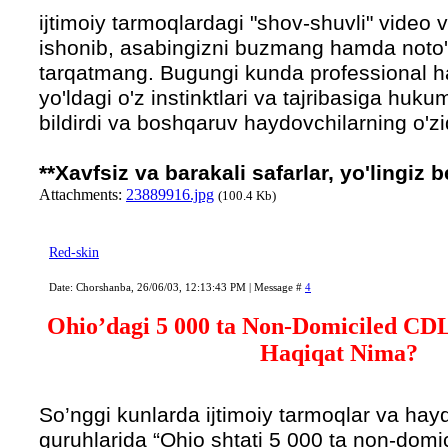
ijtimoiy tarmoqlardagi "shov-shuvli" video 
ishonib, asabingizni buzmang hamda noto'g
tarqatmang. Bugungi kunda professional 
yo'ldagi o'z instinktlari va tajribasiga huku
bildirdi va boshqaruv haydovchilarning o'zi
**Xavfsiz va barakali safarlar, yo'lingiz b
Attachments:
23889916.jpg
(100.4 Kb)
Red-skin
Date: Chorshanba, 26/06/03, 12:13:43 PM | Message #
4
Ohio’dagi 5 000 ta Non-Domiciled CD
Haqiqat Nima?
So’nggi kunlarda ijtimoiy tarmoqlar va hay
guruhlarida “Ohio shtati 5 000 ta non-domi