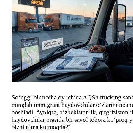
So‘nggi bir necha oy ichida AQSh trucking sano
minglab immigrant haydovchilar o‘zlarini noaniq
boshladi. Ayniqsa, o‘zbekistonlik, qirg‘izistonl
haydovchilar orasida bir savol tobora ko‘proq
bizni nima kutmoqda?"