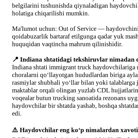
belgilarini tushunishda qiynaladigan haydovchi
holatiga chiqarilishi mumkin.
Ma'lumot uchun: Out of Service — haydovchini
qoidabuzarlik bartaraf etilgunga qadar yuk mas
huquqidan vaqtincha mahrum qilinishidir.
📍 Indiana shtatidagi tekshiruvlar nimadan
Indiana shtati immigrant truck haydovchilariga 
choralarni qo‘llayotgan hududlardan biriga ayl
rasmiylar shubhali yo‘llar bilan yoki talablarg
maktablar orqali olingan yuzlab CDL hujjatlarin
voqealar butun trucking sanoatida rezonans uyg
haydovchilar bir shtatda yashab, boshqa shtatda
edi.
⚠️ Haydovchilar eng ko‘p nimalardan xavot