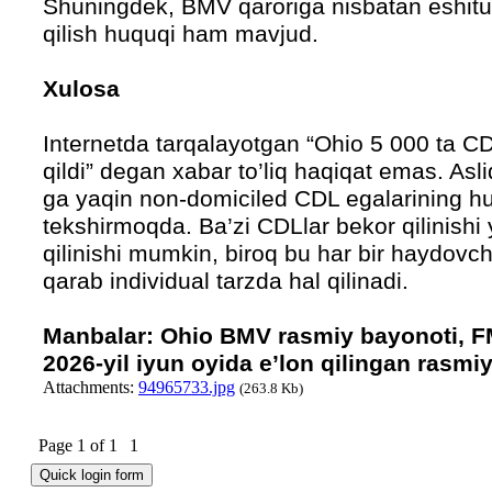
Shuningdek, BMV qaroriga nisbatan eshituv
qilish huquqi ham mavjud.
Xulosa
Internetda tarqalayotgan “Ohio 5 000 ta CD
qildi” degan xabar to’liq haqiqat emas. As
ga yaqin non-domiciled CDL egalarining huj
tekshirmoqda. Ba’zi CDLlar bekor qilinish
qilinishi mumkin, biroq bu har bir haydovchi
qarab individual tarzda hal qilinadi.
Manbalar: Ohio BMV rasmiy bayonoti, F
2026-yil iyun oyida e’lon qilingan rasmiy
Attachments:
94965733.jpg
(263.8 Kb)
Page
1
of
1
1