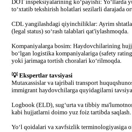
DOT inspeksiyalarining ko‘payishi: Yo‘llarda y
to‘xtatib tekshirish holatlari sezilarli darajada o
CDL yangilashdagi qiyinchiliklar: Ayrim shtat
(legal status) so‘rash talablari qat'iylashmoqda.
Kompaniyalarga bosim: Haydovchilarining hujja
bo‘lgan logistika kompaniyalariga (safety rating
yoki jarimaga tortish choralari ko‘rilmoqda.
💡 Ekspertlar tavsiyasi
Mutaxassislar va tajribali transport huquqshunos
immigrant haydovchilarga quyidagilarni tavsiy
Logbook (ELD), sug‘urta va tibbiy ma'lumotno
kabi hujjatlarni doimo yuz foiz tartibda saqlash.
Yo‘l qoidalari va xavfsizlik terminologiyasiga oi