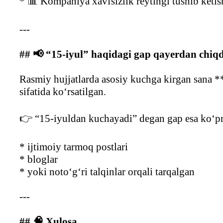
* 📊 Kompaniya xavfsizlik reytingi tushib ket
---
## 📢 “15-iyul” haqidagi gap qayerdan chiq
Rasmiy hujjatlarda asosiy kuchga kirgan sana 
sifatida ko‘rsatilgan.
👉 “15-iyuldan kuchayadi” degan gap esa ko‘p
* ijtimoiy tarmoq postlari
* bloglar
* yoki noto‘g‘ri talqinlar orqali tarqalgan
---
## 🧠 Xulosa