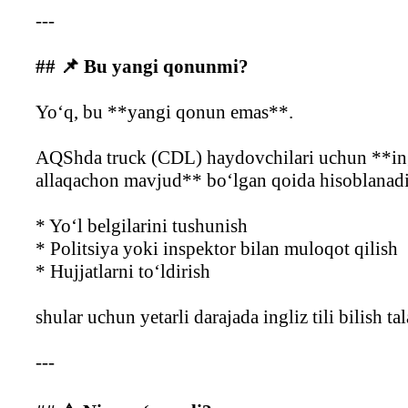
---
## 📌 Bu yangi qonunmi?
Yo‘q, bu **yangi qonun emas**.
AQShda truck (CDL) haydovchilari uchun **ingliz
allaqachon mavjud** bo‘lgan qoida hisoblanadi
* Yo‘l belgilarini tushunish
* Politsiya yoki inspektor bilan muloqot qilish
* Hujjatlarni to‘ldirish
shular uchun yetarli darajada ingliz tili bilish tal
---