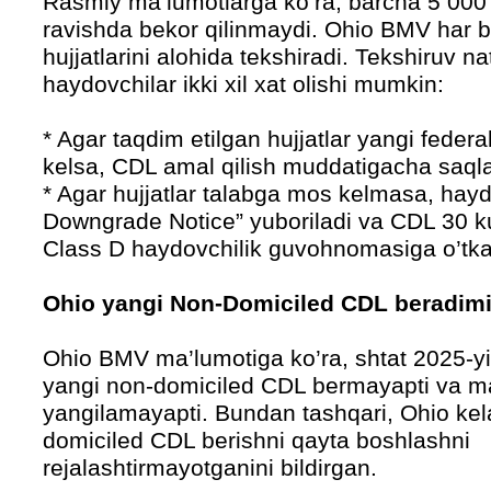
Rasmiy ma’lumotlarga ko’ra, barcha 5 000
ravishda bekor qilinmaydi. Ohio BMV har b
hujjatlarini alohida tekshiradi. Tekshiruv na
haydovchilar ikki xil xat olishi mumkin:
* Agar taqdim etilgan hujjatlar yangi feder
kelsa, CDL amal qilish muddatigacha saqla
* Agar hujjatlar talabga mos kelmasa, ha
Downgrade Notice” yuboriladi va CDL 30 k
Class D haydovchilik guvohnomasiga o’tka
Ohio yangi Non-Domiciled CDL beradim
Ohio BMV ma’lumotiga ko’ra, shtat 2025-yi
yangi non-domiciled CDL bermayapti va ma
yangilamayapti. Bundan tashqari, Ohio kel
domiciled CDL berishni qayta boshlashni
rejalashtirmayotganini bildirgan.