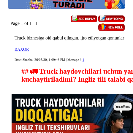
Page
1
of
1
1
Truck biznesiga oid qabul qilngan, ijro etilyotgan qonunlar
BAXOR
Date: Shanba, 26/05/30, 1:09:46 PM | Message #
1
## 🚛 Truck haydovchilari uchun yan
kuchaytiriladimi? Ingliz tili talabi q