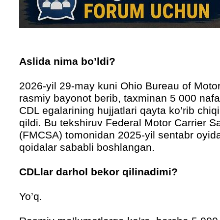
Aslida nima bo’ldi?
2026-yil 29-may kuni Ohio Bureau of Moto
rasmiy bayonot berib, taxminan 5 000 nafa
CDL egalarining hujjatlari qayta ko’rib chi
qildi. Bu tekshiruv Federal Motor Carrier S
(FMCSA) tomonidan 2025-yil sentabr oyida 
qoidalar sababli boshlangan.
CDLlar darhol bekor qilinadimi?
Yo’q.