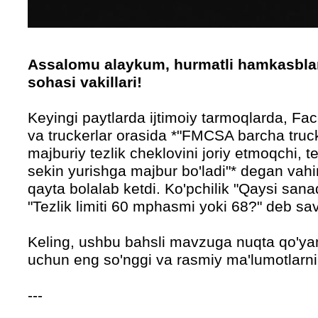
Assalomu alaykum, hurmatli hamkasblar 
sohasi vakillari!
Keyingi paytlarda ijtimoiy tarmoqlarda, Fa
va truckerlar orasida *"FMCSA barcha truc
majburiy tezlik cheklovini joriy etmoqchi,
sekin yurishga majbur bo'ladi"* degan vahi
qayta bolalab ketdi. Ko'pchilik "Qaysi san
"Tezlik limiti 60 mphasmi yoki 68?" deb s
Keling, ushbu bahsli mavzuga nuqta qo'ya
uchun eng so'nggi va rasmiy ma'lumotlarni
---