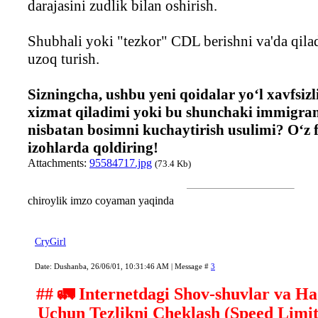
darajasini zudlik bilan oshirish.
Shubhali yoki "tezkor" CDL berishni va'da qila
uzoq turish.
Sizningcha, ushbu yeni qoidalar yo‘l xavfsizl
xizmat qiladimi yoki bu shunchaki immigra
nisbatan bosimni kuchaytirish usulimi? O‘z f
izohlarda qoldiring!
Attachments:
95584717.jpg
(73.4 Kb)
chiroylik imzo coyaman yaqinda
CryGirl
Date: Dushanba, 26/06/01, 10:31:46 AM | Message #
3
## 🚛 Internetdagi Shov-shuvlar va Ha
Uchun Tezlikni Cheklash (Speed Limi