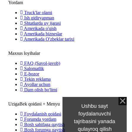
Yordam
Truck'lar olami
Ish qidiryapman
Shtatlarda uy ijarasi
Amerikada o'qish
Amerikada bizneslar
Amerikada O'zbeklar tarixi
Maxsus loyihalar
FAQ (Savol-javob)
Salomatlik
E-bozor
Tekin reklama
Ayollar uchun
Dam olish bo'limi
UzigaBek qoidasi + Menyu
Ushbu sayt
foydalanuvchi
Foydalanish qoidasi
Forumda yordam
tajribasini yanada
Bosh sahifaga qaytish
qulayroq qilish
Bosh forumga qaytish