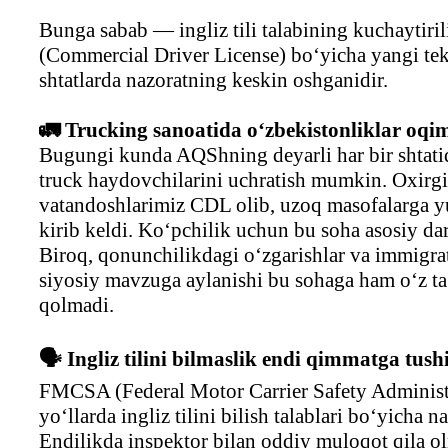
Bunga sabab — ingliz tili talabining kuchaytiri
(Commercial Driver License) bo‘yicha yangi tek
shtatlarda nazoratning keskin oshganidir.
🚛 Trucking sanoatida o‘zbekistonliklar oqi
Bugungi kunda AQShning deyarli har bir shtati
truck haydovchilarini uchratish mumkin. Oxirgi
vatandoshlarimiz CDL olib, uzoq masofalarga y
kirib keldi. Ko‘pchilik uchun bu soha asosiy d
Biroq, qonunchilikdagi o‘zgarishlar va immigra
siyosiy mavzuga aylanishi bu sohaga ham o‘z ta
qolmadi.
🗣️ Ingliz tilini bilmaslik endi qimmatga tu
FMCSA (Federal Motor Carrier Safety Administ
yo‘llarda ingliz tilini bilish talablari bo‘yicha n
Endilikda inspektor bilan oddiy muloqot qila o