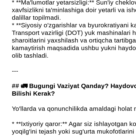
* **Ma'lumotlar yetarsizligi:** Sun'iy chek
xavfsizlikni ta'minlashiga doir yetarli va ish
dalillar topilmadi.
* **Siyosiy o'zgarishlar va byurokratiyani 
Transport vazirligi (DOT) yuk mashinalari h
sharoitlarini yaxshilash va ortiqcha tartibga
kamaytirish maqsadida ushbu yukni haydov
olib tashladi.
---
## 🚛 Bugungi Vaziyat Qanday? Haydovc
Bilishi Kerak?
Yo'llarda va qonunchilikda amaldagi holat 
* **Ixtiyoriy qaror:** Agar siz ishlayotgan k
yoqilg'ini tejash yoki sug'urta mukofotlarini