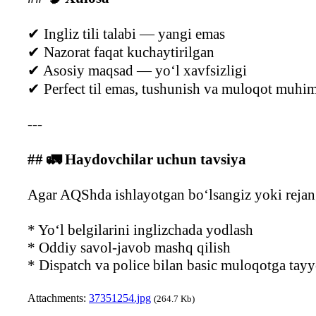
✔ Ingliz tili talabi — yangi emas
✔ Nazorat faqat kuchaytirilgan
✔ Asosiy maqsad — yo‘l xavfsizligi
✔ Perfect til emas, tushunish va muloqot muhi
---
## 🚛 Haydovchilar uchun tavsiya
Agar AQShda ishlayotgan bo‘lsangiz yoki rejang
* Yo‘l belgilarini inglizchada yodlash
* Oddiy savol-javob mashq qilish
* Dispatch va police bilan basic muloqotga tayy
Attachments:
37351254.jpg
(264.7 Kb)