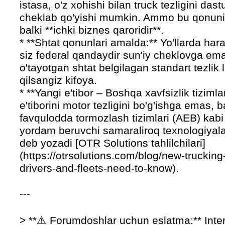
istasa, o'z xohishi bilan truck tezligini dast
cheklab qo'yishi mumkin. Ammo bu qonuni
balki **ichki biznes qaroridir**.
* **Shtat qonunlari amalda:** Yo'llarda ha
siz federal qandaydir sun'iy cheklovga ema
o'tayotgan shtat belgilagan standart tezlik 
qilsangiz kifoya.
* **Yangi e'tibor – Boshqa xavfsizlik tiziml
e'tiborini motor tezligini bo'g'ishga emas, 
favqulodda tormozlash tizimlari (AEB) kab
yordam beruvchi samaraliroq texnologiyal
deb yozadi [OTR Solutions tahlilchilari]
(https://otrsolutions.com/blog/new-truckin
drivers-and-fleets-need-to-know).
---
> **⚠️ Forumdoshlar uchun eslatma:** Inte