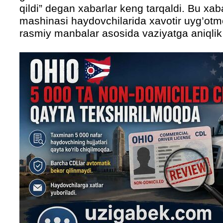
qildi” degan xabarlar keng tarqaldi. Bu xab
mashinasi haydovchilarida xavotir uyg’otm
rasmiy manbalar asosida vaziyatga aniqlik 