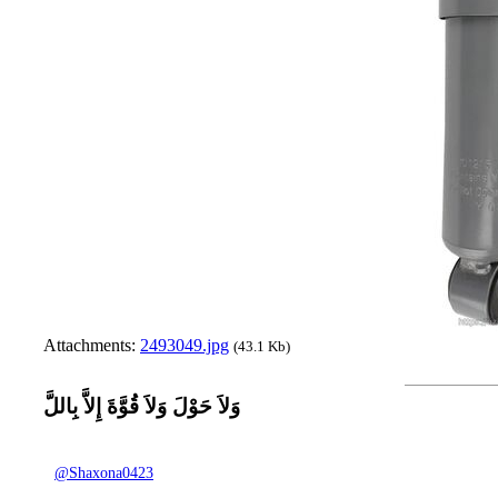
Attachments:
2493049.jpg
(43.1 Kb)
وَلاَ حَوْلَ وَلاَ قُوَّةَ إِلاَّ بِاللَّ
@Shaxona0423