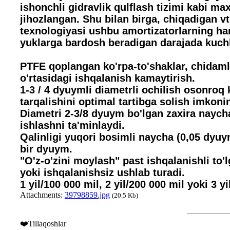
ishonchli gidravlik qulflash tizimi kabi ma
jihozlangan. Shu bilan birga, chiqadigan vt
texnologiyasi ushbu amortizatorlarning har
yuklarga bardosh beradigan darajada kuchli
PTFE qoplangan ko'rpa-to'shaklar, chidamlil
o'rtasidagi ishqalanish kamaytirish.
1-3 / 4 dyuymli diametrli ochilish osonroq 
tarqalishini optimal tartibga solish imkonin
Diametri 2-3/8 dyuym bo'lgan zaxira naych
ishlashni ta'minlaydi.
Qalinligi yuqori bosimli naycha (0,05 dyuy
bir dyuym.
"O'z-o'zini moylash" past ishqalanishli to'l
yoki ishqalanishsiz ushlab turadi.
1 yil/100 000 mil, 2 yil/200 000 mil yoki 3 yi
Attachments:
39798859.jpg
(20.5 Kb)
❤️Tillaqoshlar