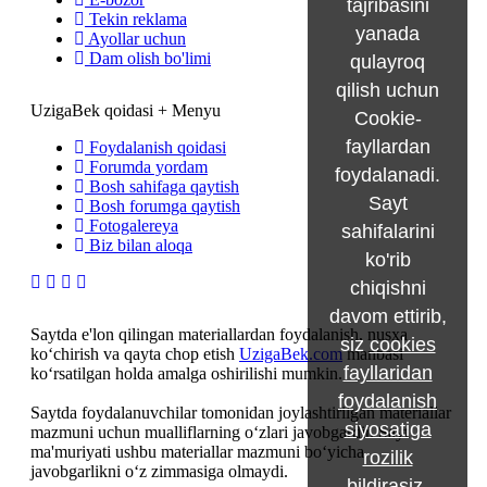
tajribasini
Tekin reklama
yanada
Ayollar uchun
Dam olish bo'limi
qulayroq
qilish uchun
UzigaBek qoidasi + Menyu
Cookie-
fayllardan
Foydalanish qoidasi
Forumda yordam
foydalanadi.
Bosh sahifaga qaytish
Sayt
Bosh forumga qaytish
Fotogalereya
sahifalarini
Biz bilan aloqa
ko'rib
chiqishni
davom ettirib,
Saytda e'lon qilingan materiallardan foydalanish, nusxa
siz
cookies
ko‘chirish va qayta chop etish
UzigaBek.com
manbasi
fayllaridan
ko‘rsatilgan holda amalga oshirilishi mumkin.
foydalanish
Saytda foydalanuvchilar tomonidan joylashtirilgan materiallar
siyosatiga
mazmuni uchun mualliflarning o‘zlari javobgardir. Sayt
ma'muriyati ushbu materiallar mazmuni bo‘yicha
rozilik
javobgarlikni o‘z zimmasiga olmaydi.
bildirasiz
.