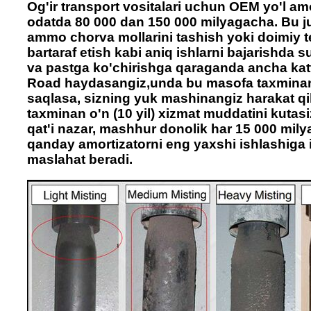
Og'ir transport vositalari uchun OEM yo'l amo
odatda 80 000 dan 150 000 milyagacha. Bu 
ammo chorva mollarini tashish yoki doimiy tep
bartaraf etish kabi aniq ishlarni bajarishda 
va pastga ko'chirishga qaraganda ancha katt
Road haydasangiz,unda bu masofa taxminan 5
saqlasa, sizning yuk mashinangiz harakat qil
taxminan o'n (10 yil) xizmat muddatini kutas
qat'i nazar, mashhur donolik har 15 000 mil
qanday amortizatorni eng yaxshi ishlashiga 
maslahat beradi.