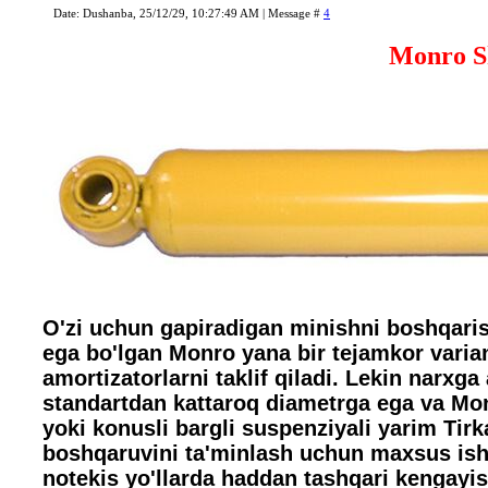
Date: Dushanba, 25/12/29, 10:27:49 AM | Message #
4
Monro S
O'zi uchun gapiradigan minishni boshqarish
ega bo'lgan Monro yana bir tejamkor varian
amortizatorlarni taklif qiladi. Lekin narxg
standartdan kattaroq diametrga ega va Mo
yoki konusli bargli suspenziyali yarim Ti
boshqaruvini ta'minlash uchun maxsus ishl
notekis yo'llarda haddan tashqari kengayis