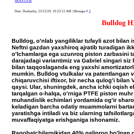
MASTER
Date: Dushanba, 25/12/29, 10:23:12 AM | Message #
3
Bulldog H
Bulldog, o'nlab yangiliklar tufayli azot bilan
Neftni gazdan yaxshiroq ajratib turadigan ikki
o'lchamlarga ega uzunroq piston zarbasini ta
darajadagi variantimiz va Gabriel singari si
bilan taqqoslaganda eng yaxshi amortizatorla
mumkin. Bulldog vtulkalar va patentlangan va
chiqaruvchisi iftixor, bir necha qulog'i bila
qaysi. Ular, shuningdek, ancha ichki oqish 
tarqalgan o-halqa, o'rniga PTFE piston muhr
muhandislik echimlari yordamida og'ir sharoit
keladigan barcha odatiy muammolarni bartara
yaratishga intiladi va biz ularning tafsilotlarg
muvaffaqiyatga erishganiga ishonamiz.
Raqobatchilarnikidan 40% qalinroq bo'lgan