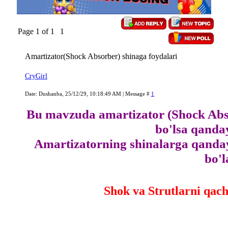
Page
1
of
1
1
Amartizator(Shock Absorber) shinaga foydalari
CryGirl
Date: Dushanba, 25/12/29, 10:18:49 AM | Message #
1
Bu mavzuda amartizator (Shock Abso
bo'lsa qanda
Amartizatorning shinalarga qanday
bo'l
Shok va Strutlarni qac