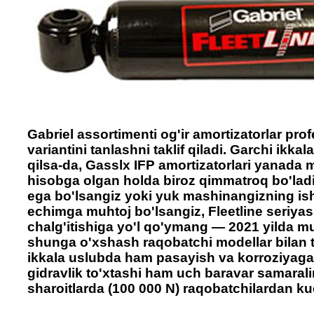
Gabriel assortimenti og'ir amortizatorlar pro
variantini tanlashni taklif qiladi. Garchi ikka
qilsa-da, Gasslx IFP amortizatorlari yanada
hisobga olgan holda biroz qimmatroq bo'ladi.
ega bo'lsangiz yoki yuk mashinangizning is
echimga muhtoj bo'lsangiz, Fleetline seriyasi
chalg'itishiga yo'l qo'ymang — 2021 yilda mu
shunga o'xshash raqobatchi modellar bilan t
ikkala uslubda ham pasayish va korroziyaga
gidravlik to'xtashi ham uch baravar samarali
sharoitlarda (100 000 N) raqobatchilardan kuc