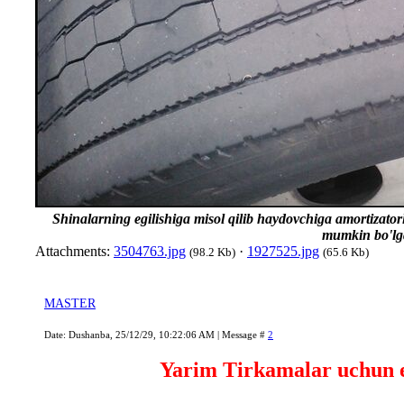
Shinalarning egilishiga misol qilib haydovchiga amortizatorl
mumkin bo'lga
Attachments:
3504763.jpg
·
1927525.jpg
(98.2 Kb)
(65.6 Kb)
MASTER
Date: Dushanba, 25/12/29, 10:22:06 AM | Message #
2
Yarim Tirkamalar uchun e