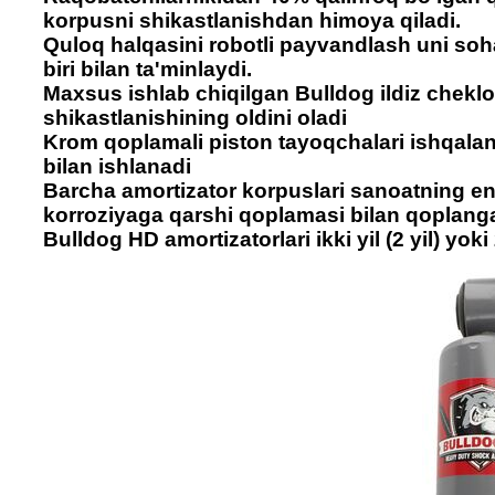
korpusni shikastlanishdan himoya qiladi.
Quloq halqasini robotli payvandlash uni soh
biri bilan ta'minlaydi.
Maxsus ishlab chiqilgan Bulldog ildiz cheklo
shikastlanishining oldini oladi
Krom qoplamali piston tayoqchalari ishqala
bilan ishlanadi
Barcha amortizator korpuslari sanoatning en
korroziyaga qarshi qoplamasi bilan qoplang
Bulldog HD amortizatorlari ikki yil (2 yil) yo