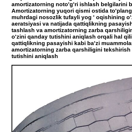
amortizatorning noto'g'ri ishlash belgilarini
Amortizatorning yuqori qismi ostida to'plang
muhrdagi nosozlik tufayli yog ' oqishining o'
aeratsiyasi va natijada qattiqlikning pasayis
tashlash va amortizatorning zarba qarshiligi
o'zini qanday tutishini aniqlash orqali hal qi
qattiqlikning pasayishi kabi ba'zi muammolar
amortizatorning zarba qarshiligini tekshiris
tutishini aniqlash