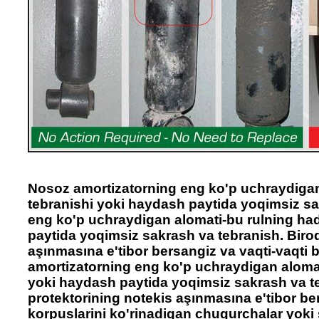
Nosoz amortizatorning eng ko'p uchraydigan
tebranishi yoki haydash paytida yoqimsiz s
eng ko'p uchraydigan alomati-bu rulning ha
paytida yoqimsiz sakrash va tebranish. Biroq
aşınmasına e'tibor bersangiz va vaqti-vaqti b
amortizatorning eng ko'p uchraydigan alomat
yoki haydash paytida yoqimsiz sakrash va teb
protektorining notekis aşınmasına e'tibor ber
korpuslarini ko'rinadigan chuqurchalar yoki 