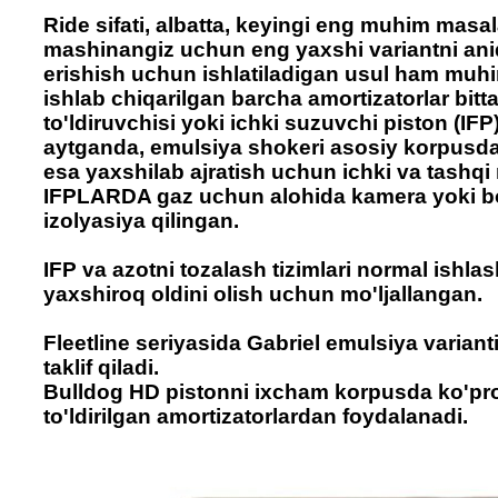
Ride sifati, albatta, keyingi eng muhim masa
mashinangiz uchun eng yaxshi variantni ani
erishish uchun ishlatiladigan usul ham muh
ishlab chiqarilgan barcha amortizatorlar bitt
to'ldiruvchisi yoki ichki suzuvchi piston (IFP
aytganda, emulsiya shokeri asosiy korpusda n
esa yaxshilab ajratish uchun ichki va tashq
IFPLARDA gaz uchun alohida kamera yoki bo'
izolyasiya qilingan.
IFP va azotni tozalash tizimlari normal ishla
yaxshiroq oldini olish uchun mo'ljallangan.
Fleetline seriyasida Gabriel emulsiya varianti
taklif qiladi.
Bulldog HD pistonni ixcham korpusda ko'proq
to'ldirilgan amortizatorlardan foydalanadi.