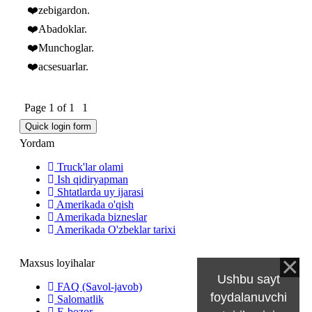
❤️zebigardon.
❤️Abadoklar.
❤️Munchoglar.
❤️acsesuarlar.
Page
1
of
1
1
Yordam
Truck'lar olami
Ish qidiryapman
Shtatlarda uy ijarasi
Amerikada o'qish
Amerikada bizneslar
Amerikada O'zbeklar tarixi
Maxsus loyihalar
Ushbu sayt
FAQ (Savol-javob)
foydalanuvchi
Salomatlik
E-bozor