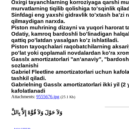
Oxirgi tayanchlarning korroziyaga qarshi mu
murvatlarning tiqilib qolishiga to'sqinlik qilad
Sinfdagi eng yaxshi gidravlik to'xtash ba'zi
qilmaydigan narxda.
Piston muhrining dizayni va yuqori harorat ta
Odatiy, kamroq bardoshli bo'linadigan halqa
qattiq po'latdan yasalgan ko'z ishlatiladi.
Piston tayoqchalari raqobatchilarning aksari
po'lat yoki qoplamali novdalardan ko'ra xro
Gasslx amortizatorlari "an'anaviy", "bardosh
sozlanishi
Gabriel Fleetline amortizatorlari uchun kafolat
tashkil qiladi.
Gabrielning Gasslx amortizatorlari ikki yil (2
kafolatlanadi
Attachments:
9555676.jpg
(25.1 Kb)
وَلاَ حَوْلَ وَلاَ قُوَّةَ إِلاَّ بِاللَّ