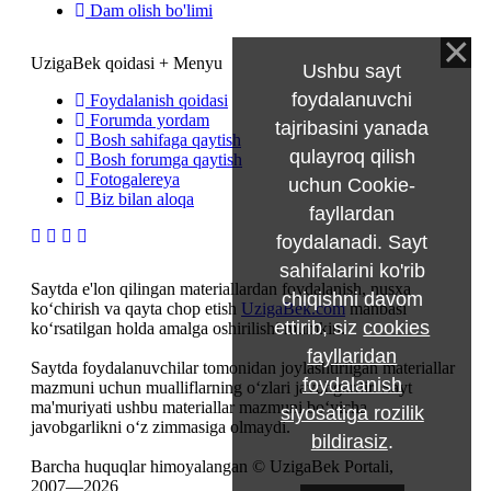
Dam olish bo'limi
UzigaBek qoidasi + Menyu
Ushbu sayt
foydalanuvchi
Foydalanish qoidasi
Forumda yordam
tajribasini yanada
Bosh sahifaga qaytish
qulayroq qilish
Bosh forumga qaytish
Fotogalereya
uchun Cookie-
Biz bilan aloqa
fayllardan
foydalanadi. Sayt
sahifalarini ko'rib
Saytda e'lon qilingan materiallardan foydalanish, nusxa
chiqishni davom
ko‘chirish va qayta chop etish
UzigaBek.com
manbasi
ettirib, siz
cookies
ko‘rsatilgan holda amalga oshirilishi mumkin.
fayllaridan
Saytda foydalanuvchilar tomonidan joylashtirilgan materiallar
foydalanish
mazmuni uchun mualliflarning o‘zlari javobgardir. Sayt
ma'muriyati ushbu materiallar mazmuni bo‘yicha
siyosatiga rozilik
javobgarlikni o‘z zimmasiga olmaydi.
bildirasiz
.
Barcha huquqlar himoyalangan © UzigaBek Portali,
2007—2026