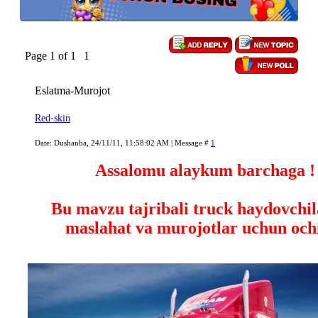
Page
1
of
1
1
Eslatma-Murojot
Red-skin
Date: Dushanba, 24/11/11, 11:58:02 AM | Message #
1
Assalomu alaykum barchaga !
Bu mavzu tajribali truck haydovchi
maslahat va murojotlar uchun ochi