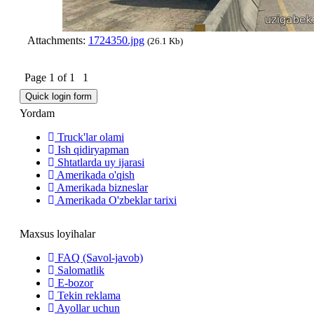
Attachments:
1724350.jpg
(26.1 Kb)
Page
1
of
1
1
Yordam
Truck'lar olami
Ish qidiryapman
Shtatlarda uy ijarasi
Amerikada o'qish
Amerikada bizneslar
Amerikada O'zbeklar tarixi
Maxsus loyihalar
FAQ (Savol-javob)
Salomatlik
E-bozor
Tekin reklama
Ayollar uchun