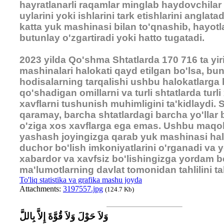
hayratlanarli raqamlar minglab haydovchilar 
uylarini yoki ishlarini tark etishlarini anglatad
katta yuk mashinasi bilan to'qnashib, hayotla
butunlay o'zgartiradi yoki hatto tugatadi.
2023 yilda Qo'shma Shtatlarda 170 716 ta yir
mashinalari halokati qayd etilgan bo'lsa, bu
hodisalarning tarqalishi ushbu halokatlarga 
qo'shadigan omillarni va turli shtatlarda turli 
xavflarni tushunish muhimligini ta'kidlaydi.
qaramay, barcha shtatlardagi barcha yo'llar bi
o'ziga xos xavflarga ega emas. Ushbu maqo
yashash joyingizga qarab yuk mashinasi hal
duchor bo'lish imkoniyatlarini o'rganadi va y
xabardor va xavfsiz bo'lishingizga yordam 
ma'lumotlarning davlat tomonidan tahlilini takl
To'liq statistika va grafika mashu joyda
Attachments:
3197557.jpg
(124.7 Kb)
وَلاَ حَوْلَ وَلاَ قُوَّةَ إِلاَّ بِاللَّ