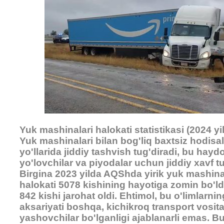
Yuk mashinalari halokati statistikasi (2024 yi
Yuk mashinalari bilan bog'liq baxtsiz hodis
yo'llarida jiddiy tashvish tug'diradi, bu haydo
yo'lovchilar va piyodalar uchun jiddiy xavf tu
Birgina 2023 yilda AQShda yirik yuk mashina
halokati 5078 kishining hayotiga zomin bo'ld
842 kishi jarohat oldi. Ehtimol, bu o'limlarnin
aksariyati boshqa, kichikroq transport vosita
yashovchilar bo'lganligi ajablanarli emas. B