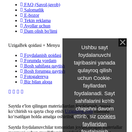
FAQ (Savol-javob)
Salomatlik
E-bozor
Tekin reklama
Ayollar uchun
Dam olish bo'limi
UzigaBek qoidasi + Menyu
Ushbu sayt
foydalanuvchi
Foydalanish qoidasi
Forumda yordam
tajribasini yanada
Bosh sahifaga qaytish
qulayroq qilish
Bosh forumga qaytish
Fotogalereya
uchun Cookie-
Biz bilan aloqa
fayllardan
foydalanadi. Sayt
sahifalarini ko'rib
Saytda e'lon qilingan materiallardan foydalanish, nusxa
chiqishni davom
ko‘chirish va qayta chop etish
UzigaBek.com
manbasi
ettirib, siz
cookies
ko‘rsatilgan holda amalga oshirilishi mumkin.
fayllaridan
Saytda foydalanuvchilar tomonidan joylashtirilgan materiallar
foydalanish