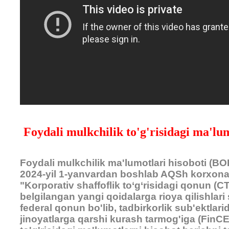
Foydali mulkchilik to'g'risidagi ma'lu
Foydali mulkchilik ma'lumotlari hisoboti (BO
2024-yil 1-yanvardan boshlab AQSh korxonal
"Korporativ shaffoflik to‘g‘risidagi qonun (C
belgilangan yangi qoidalarga rioya qilishlari
federal qonun bo'lib, tadbirkorlik sub'ektlar
jinoyatlarga qarshi kurash tarmog'iga (FinCEN