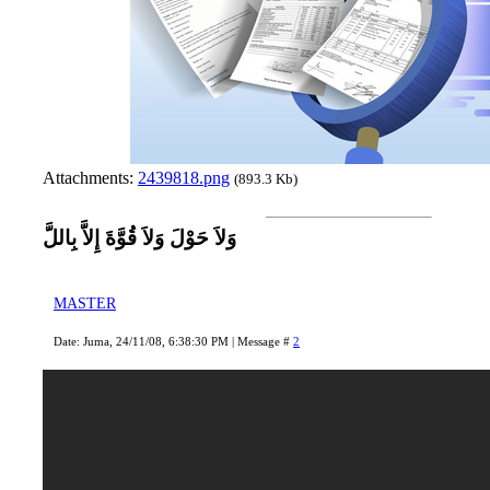
Attachments:
2439818.png
(893.3 Kb)
وَلاَ حَوْلَ وَلاَ قُوَّةَ إِلاَّ بِاللَّ
MASTER
Date: Juma, 24/11/08, 6:38:30 PM | Message #
2