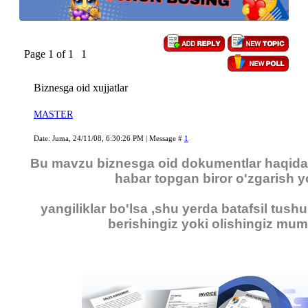
Page
1
of
1
1
Biznesga oid xujjatlar
MASTER
Date: Juma, 24/11/08, 6:30:26 PM | Message #
1
Bu mavzu biznesga oid dokumentlar haqida 
habar topgan biror o'zgarish y
yangiliklar bo'lsa ,shu yerda batafsil tush
berishingiz yoki olishingiz mum