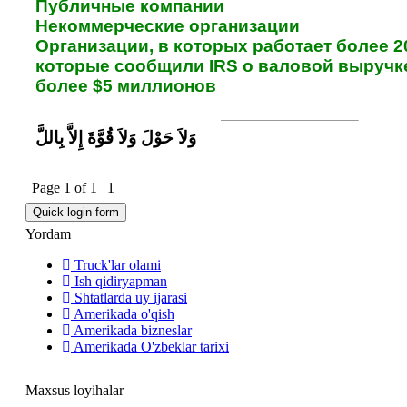
Публичные компании
Некоммерческие организации
Организации, в которых работает более 2
которые сообщили IRS о валовой выручк
более $5 миллионов
وَلاَ حَوْلَ وَلاَ قُوَّةَ إِلاَّ بِاللَّ
Page
1
of
1
1
Yordam
Truck'lar olami
Ish qidiryapman
Shtatlarda uy ijarasi
Amerikada o'qish
Amerikada bizneslar
Amerikada O'zbeklar tarixi
Maxsus loyihalar