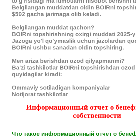
to'g'risidagi ma'lumotlarni hisobot berishni ta
Belgilangan muddatdan oldin BOIRni topshi
$592 gacha jarimaga olib keladi.
Belgilangan muddat qachon?
BOIRni topshirishning oxirgi muddati 2025-yi
Jazoga yo'l qo'ymaslik uchun jazolardan q
BOIRni ushbu sanadan oldin topshiring.
Men ariza berishdan ozod qilyapmanmi?
Ba'zi tashkilotlar BOIRni topshirishdan ozod 
quyidagilar kiradi:
Ommaviy sotiladigan kompaniyalar
Notijorat tashkilotlar
Информационный отчет о бене
собственности
Что такое информационный отчет о бене