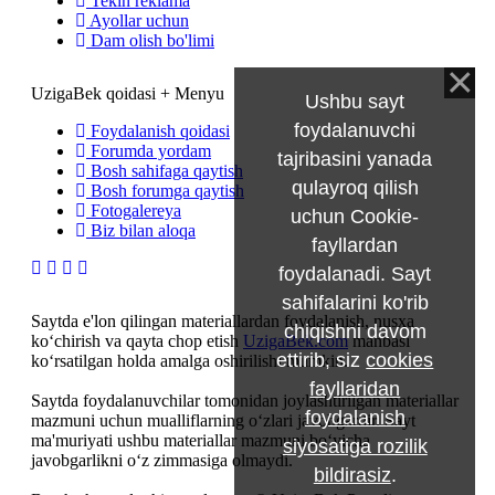
Tekin reklama
Ayollar uchun
Dam olish bo'limi
UzigaBek qoidasi + Menyu
Ushbu sayt
foydalanuvchi
Foydalanish qoidasi
Forumda yordam
tajribasini yanada
Bosh sahifaga qaytish
qulayroq qilish
Bosh forumga qaytish
Fotogalereya
uchun Cookie-
Biz bilan aloqa
fayllardan
foydalanadi. Sayt
sahifalarini ko'rib
Saytda e'lon qilingan materiallardan foydalanish, nusxa
chiqishni davom
ko‘chirish va qayta chop etish
UzigaBek.com
manbasi
ettirib, siz
cookies
ko‘rsatilgan holda amalga oshirilishi mumkin.
fayllaridan
Saytda foydalanuvchilar tomonidan joylashtirilgan materiallar
foydalanish
mazmuni uchun mualliflarning o‘zlari javobgardir. Sayt
ma'muriyati ushbu materiallar mazmuni bo‘yicha
siyosatiga rozilik
javobgarlikni o‘z zimmasiga olmaydi.
bildirasiz
.