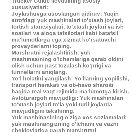
Trucker Guide ilovasining asosiy
xususiyatlari:
Joylashuvga asoslangan qidiruv: Yaqin
atrofdagi yuk mashinalari to'xtash joylari,
tortish stantsiyalari, to'xtash joylari va ish
soatlari va aloqa tafsilotlari kabi batafsil
ma'lumotlarga ega xizmat ko'rsatuvchi
provayderlarni toping.
Marshrutni rejalashtirish: yuk
mashinasining o'lchamlariga qarab oldini
olish uchun past tozalash ko'prigi va
tunnellarni aniqlang.
Yo'l holatini yangilash: Yo'llarning yopilishi,
transport harakati va ob-havo sharoiti
haqida real vaqt rejimida ma'lumotga kirish.
Avtoturargoh mavjudligi: Yuk mashinalari
to'xtash joylari to'la yoki turli joylarda
mavjudligini tekshiring.
Yuk mashinasining o'ziga xos sozlamalari:
yuk mashinangizning o'lchami va vazni
cheklovlariga qarab marshrutni