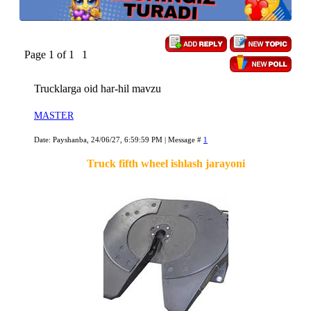
Page
1
of
1
1
Trucklarga oid har-hil mavzu
MASTER
Date: Payshanba, 24/06/27, 6:59:59 PM | Message #
1
Truck fifth wheel ishlash jarayoni