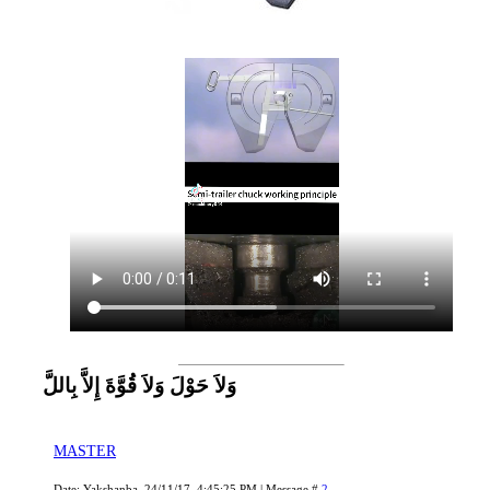
وَلاَ حَوْلَ وَلاَ قُوَّةَ إِلاَّ بِاللَّ
MASTER
Date: Yakshanba, 24/11/17, 4:45:25 PM | Message #
2