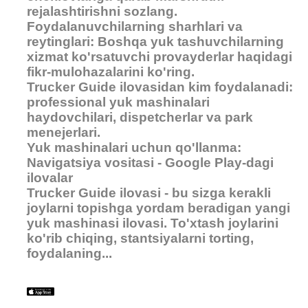
rejalashtirishni sozlang.
Foydalanuvchilarning sharhlari va
reytinglari: Boshqa yuk tashuvchilarning
xizmat ko'rsatuvchi provayderlar haqidagi
fikr-mulohazalarini ko'ring.
Trucker Guide ilovasidan kim foydalanadi:
professional yuk mashinalari
haydovchilari, dispetcherlar va park
menejerlari.
Yuk mashinalari uchun qo'llanma:
Navigatsiya vositasi - Google Play-dagi
ilovalar
Trucker Guide ilovasi - bu sizga kerakli
joylarni topishga yordam beradigan yangi
yuk mashinasi ilovasi. To'xtash joylarini
ko'rib chiqing, stantsiyalarni torting,
foydalaning...