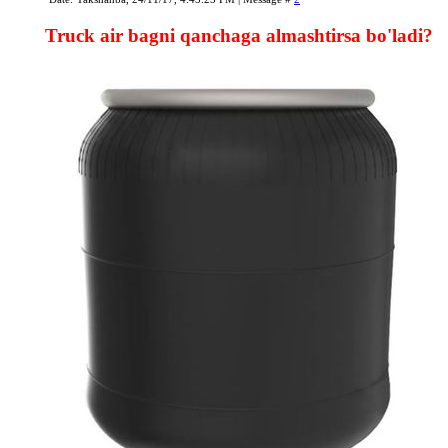
Truck air bagni qanchaga almashtirsa bo'ladi?