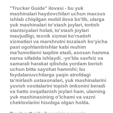
"Trucker Guide" ilovasi - bu yuk
mashinalari haydovchilari uchun maxsus
ishlab chiqilgan mobil ilova bo'lib, ularga
yuk mashinalari to'xtash joylari, tortish
stantsiyalari holati, to'xtash joylari
mavjudligi, texnik xizmat ko'rsatish
xizmatlari va marshrutni tozalash bo'yicha
past ogohlantirishlar kabi muhim
ma'lumotlarni taqdim etadi, asosan hamma
narsa sifatida ishlaydi. -yo'lda xavfsiz va
samarali harakat qilishda yordam berish
uchun bitta sayohat hamrohi; bu
foydalanuvchilarga yaqin atrofdagi
ta'mirlash ustaxonalari, yuk mashinalarini
yuvish vositalarini topish imkonini beradi
va hatto ovqatlanish joylari ham, ularning
yuk mashinasining o'lchami va vazni
cheklovlarini hisobga olgan holda.