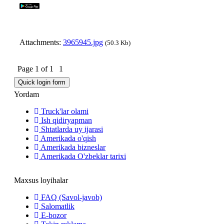
Attachments:
3965945.jpg
(50.3 Kb)
Page
1
of
1
1
Yordam
Truck'lar olami
Ish qidiryapman
Shtatlarda uy ijarasi
Amerikada o'qish
Amerikada bizneslar
Amerikada O'zbeklar tarixi
Maxsus loyihalar
FAQ (Savol-javob)
Salomatlik
E-bozor