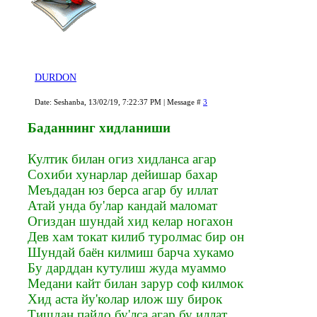
DURDON
Date: Seshanba, 13/02/19, 7:22:37 PM | Message #
3
Баданнинг хидланиши
Култик билан огиз хидланса агар
Сохиби хунарлар дейишар бахар
Меъдадан юз берса агар бу иллат
Атай унда бу'лар кандай маломат
Огиздан шундай хид келар ногахон
Дев хам токат килиб туролмас бир он
Шундай баён килмиш барча хукамо
Бу дарддан кутулиш жуда муаммо
Медани кайт билан зарур соф килмок
Хид аста йу'колар илож шу бирок
Тишдан пайдо бу'лса агар бу иллат