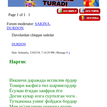
Page
1
of
1
1
Forum moderator:
SAKINA
,
DURDON
Davolardan chiqqan sadolar
DURDON
Date: Seshanba, 13/02/19, 7:14:29 PM | Message #
1
Наргис
Иккинчи даражада иссиклик ёрдир
Томири васфига тил шармисордир
Ёсуман ёгидан заифрок ёги
Догни кувар юзга суртилган чоги .
Тутканокка унинг фойдаси бордир
Мия ту'сикларин очмокка кодир .