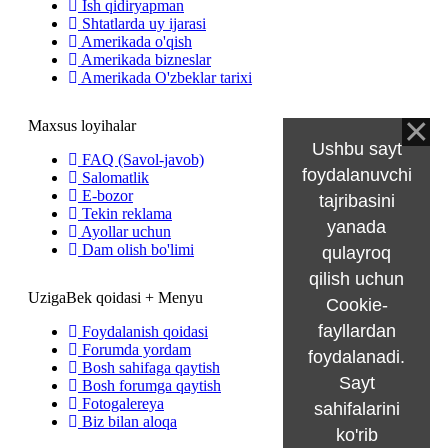
Ish qidiryapman
Shtatlarda uy ijarasi
Amerikada o'qish
Amerikada bizneslar
Amerikada O'zbeklar tarixi
Maxsus loyihalar
Ushbu sayt
FAQ (Savol-javob)
foydalanuvchi
Salomatlik
E-bozor
tajribasini
Tekin reklama
yanada
Ayollar uchun
Dam olish bo'limi
qulayroq
qilish uchun
UzigaBek qoidasi + Menyu
Cookie-
fayllardan
Foydalanish qoidasi
Forumda yordam
foydalanadi.
Bosh sahifaga qaytish
Sayt
Bosh forumga qaytish
Fotogalereya
sahifalarini
Biz bilan aloqa
ko'rib