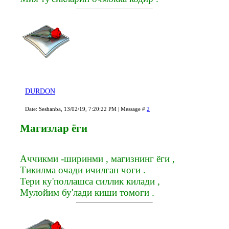
DURDON
Date: Seshanba, 13/02/19, 7:20:22 PM | Message #
2
Магизлар ёги
Аччикми -ширинми , магизнинг ёги ,
Тикилма очади ичилган чоги .
Тери ку'поллашса силлик килади ,
Мулойим бу'лади киши томоги .