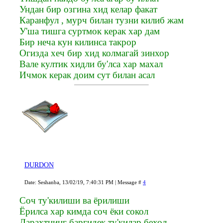
Ундан бир озгина хид келар факат
Каранфул , мурч билан тузни килиб жам
У'ша тишга суртмок керак хар дам
Бир неча кун килинса такрор
Огизда хеч бир хид колмагай зинхор
Вале култик хидли бу'лса хар махал
Ичмок керак доим сут билан асал
DURDON
Date: Seshanba, 13/02/19, 7:40:31 PM | Message #
4
Соч ту'килиши ва ёрилиши
Ёрилса хар кимда соч ёки сокол
Дарахтнинг баргидек ту'килар бехол