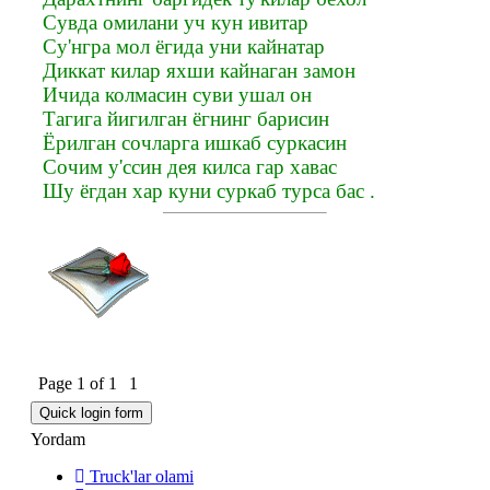
Сувда омилани уч кун ивитар
Су'нгра мол ёгида уни кайнатар
Диккат килар яхши кайнаган замон
Ичида колмасин суви ушал он
Тагига йигилган ёгнинг барисин
Ёрилган сочларга ишкаб суркасин
Сочим у'ссин дея килса гар хавас
Шу ёгдан хар куни суркаб турса бас .
Page
1
of
1
1
Yordam
Truck'lar olami