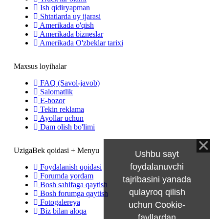
Ish qidiryapman
Shtatlarda uy ijarasi
Amerikada o'qish
Amerikada bizneslar
Amerikada O'zbeklar tarixi
Maxsus loyihalar
FAQ (Savol-javob)
Salomatlik
E-bozor
Tekin reklama
Ayollar uchun
Dam olish bo'limi
UzigaBek qoidasi + Menyu
Ushbu sayt
foydalanuvchi
Foydalanish qoidasi
Forumda yordam
tajribasini yanada
Bosh sahifaga qaytish
qulayroq qilish
Bosh forumga qaytish
Fotogalereya
uchun Cookie-
Biz bilan aloqa
fayllardan