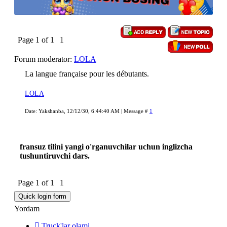
Page
1
of
1
1
Forum moderator:
LOLA
La langue française pour les débutants.
LOLA
Date: Yakshanba, 12/12/30, 6:44:40 AM | Message #
1
fransuz tilini yangi o'rganuvchilar uchun inglizcha
tushuntiruvchi dars.
Page
1
of
1
1
Yordam
Truck'lar olami