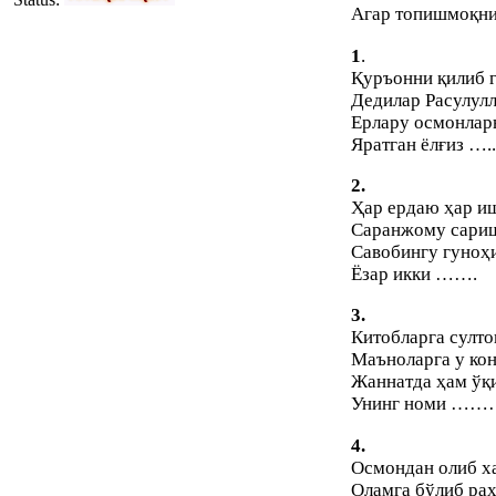
Агар топишмоқни 
1
.
Қуръонни қилиб г
Дедилар Расулулл
Ерлару осмонлар
Яратган ёлғиз …..
2.
Ҳар ердаю ҳар и
Саранжому сариш
Савобингу гуноҳ
Ёзар икки …….
3.
Китобларга султо
Маъноларга у кон
Жаннатда ҳам ўқ
Унинг номи ……
4.
Осмондан олиб х
Оламга бўлиб раҳ