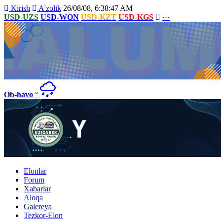
Kirish
A'zolik
26/08/08, 6:38:47 AM
USD-UZS
USD-WON
USD-KZT
USD-KGS
···
Ob-havo
°
Elonlar
Forum
Xabarlar
Aloqa
Galereya
Tezkor-Elon