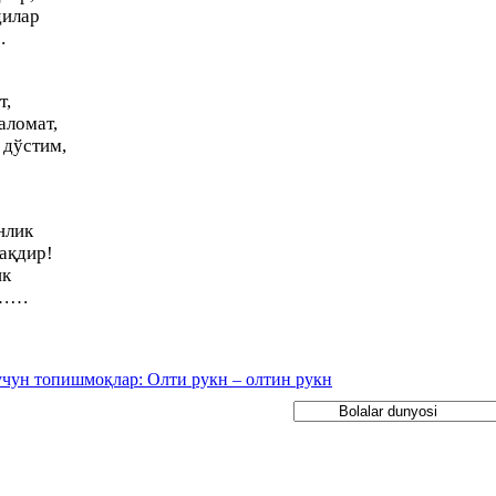
дилар
…
т,
аломат,
 дўстим,
нлик
ақдир!
ик
 ……
учун топишмоқлар: Олти рукн – олтин рукн