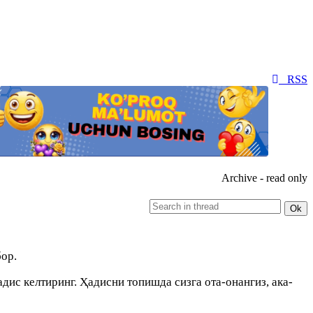
RSS
Archive - read only
ор.
ис келтиринг. Ҳадисни топишда сизга ота-онангиз, ака-