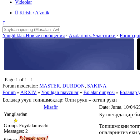
Videolar
Kirish / A'zolik
Yangiliklar-Новые сообщения
·
Azolarimiz-Участники
·
Forum qo
Page
1
of
1
1
Forum moderator:
MASTER
,
DURDON
,
SAKINA
Forum
»
ARXIV
»
Yopilgan mavzular
»
Bolalar dunyosi
»
Болалар 
Болалар учун топишмоқлар: Олти рукн – олтин рукн
Misafir
Date: Juma, 10/04/2
Yangilardan
Бу шеърда ҳар би
Group: Foydalanuvchi
Топишмоқни топга
Messages:
2
опаларингиз ёки 
Status: