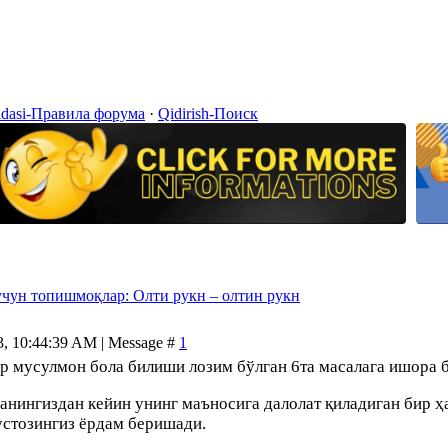
idasi-Правила форума
·
Qidirish-Поиск
учун топишмоқлар: Олти рукн – олтин рукн
3, 10:44:39 AM | Message #
1
р мусулмон бола билиши лозим бўлган 6та масалага ишора б
нингиздан кейин унинг маъносига далолат қиладиган бир ҳад
устозингиз ёрдам беришади.