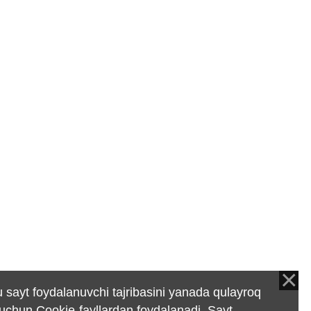
 sayt foydalanuvchi tajribasini yanada qulayroq
 uchun Cookie-fayllardan foydalanadi. Sayt