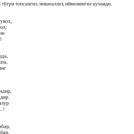
тўғри топсангиз, иншоаллоҳ иймонингиз кучаяди.
увоҳ,
оҳ:
ни
!
шда,
та,
инг
ндир,
дир.
илур
…!
абар,
бар,