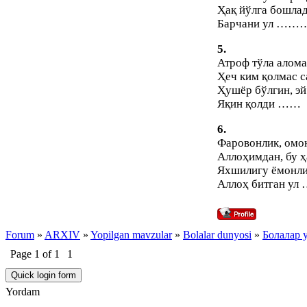
Ҳақ йўлга бошла
Барчани ул ……
5.
Атроф тўла алома
Ҳеч ким қолмас с
Ҳушёр бўлгин, эй
Яқин қолди ……
6.
Фаровонлик, омо
Аллоҳимдан, бу ҳ
Яхшилигу ёмонл
Аллоҳ битган ул
Forum
»
ARXIV
»
Yopilgan mavzular
»
Bolalar dunyosi
»
Болалар 
Page
1
of
1
1
Yordam