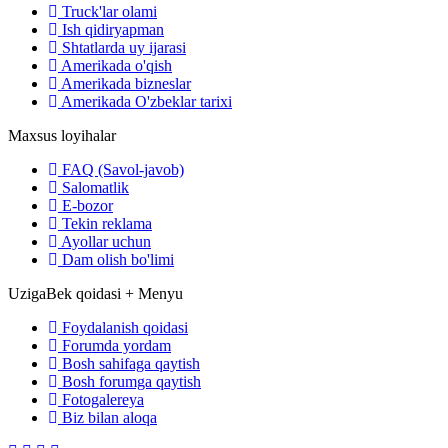
Truck'lar olami
Ish qidiryapman
Shtatlarda uy ijarasi
Amerikada o'qish
Amerikada bizneslar
Amerikada O'zbeklar tarixi
Maxsus loyihalar
FAQ (Savol-javob)
Salomatlik
E-bozor
Tekin reklama
Ayollar uchun
Dam olish bo'limi
UzigaBek qoidasi + Menyu
Foydalanish qoidasi
Forumda yordam
Bosh sahifaga qaytish
Bosh forumga qaytish
Fotogalereya
Biz bilan aloqa