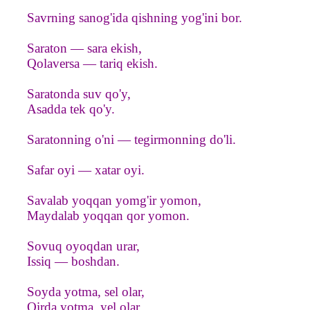
Savrning sanog'ida qishning yog'ini bor.
Saraton — sara ekish,
Qolaversa — tariq ekish.
Saratonda suv qo'y,
Asadda tek qo'y.
Saratonning o'ni — tegirmonning do'li.
Safar oyi — xatar oyi.
Savalab yoqqan yomg'ir yomon,
Maydalab yoqqan qor yomon.
Sovuq oyoqdan urar,
Issiq — boshdan.
Soyda yotma, sel olar,
Qirda yotma, yel olar.