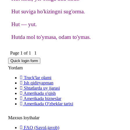
Hut suviga ho'kizingni sug'orma.
Hut — yut.
Hutda mol to'ymasa, odam to'ymas.
Page
1
of
1
1
Yordam
Truck'lar olami
Ish qidiryapman
Shtatlarda uy ijarasi
Amerikada o'qish
Amerikada bizneslar
Amerikada O'zbeklar tarixi
Maxsus loyihalar
FAQ (Savol-javob)