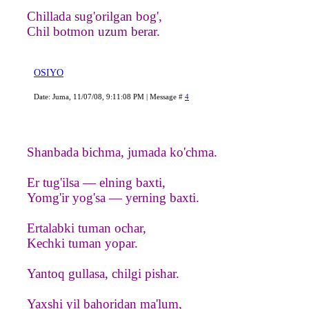
Chillada sug'orilgan bog',
Chil botmon uzum berar.
OSIYO
Date: Juma, 11/07/08, 9:11:08 PM | Message #
4
Shanbada bichma, jumada ko'chma.
Er tug'ilsa — elning baxti,
Yomg'ir yog'sa — yerning baxti.
Ertalabki tuman ochar,
Kechki tuman yopar.
Yantoq gullasa, chilgi pishar.
Yaxshi yil bahoridan ma'lum,