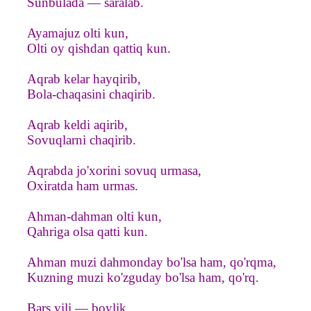
Sunbulada — saralab.
Ayamajuz olti kun,
Olti oy qishdan qattiq kun.
Aqrab kelar hayqirib,
Bola-chaqasini chaqirib.
Aqrab keldi aqirib,
Sovuqlarni chaqirib.
Aqrabda jo'xorini sovuq urmasa,
Oxiratda ham urmas.
Ahman-dahman olti kun,
Qahriga olsa qatti kun.
Ahman muzi dahmonday bo'lsa ham, qo'rqma,
Kuzning muzi ko'zguday bo'lsa ham, qo'rq.
Bars yili — boylik,