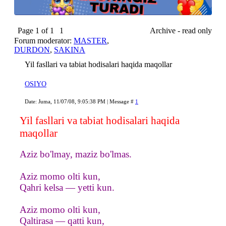
Page
1
of
1
1
Archive - read only
Forum moderator:
MASTER
,
DURDON
,
SAKINA
Yil fasllari va tabiat hodisalari haqida maqollar
OSIYO
Date: Juma, 11/07/08, 9:05:38 PM | Message #
1
Yil fasllari va tabiat hodisalari haqida
maqollar
Aziz bo'lmay, maziz bo'lmas.
Aziz momo olti kun,
Qahri kelsa — yetti kun.
Aziz momo olti kun,
Qaltirasa — qatti kun,