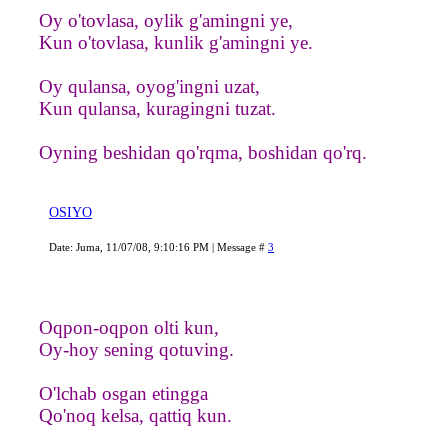
Oy o'tovlasa, oylik g'amingni ye,
Kun o'tovlasa, kunlik g'amingni ye.
Oy qulansa, oyog'ingni uzat,
Kun qulansa, kuragingni tuzat.
Oyning beshidan qo'rqma, boshidan qo'rq.
OSIYO
Date: Juma, 11/07/08, 9:10:16 PM | Message #
3
Oqpon-oqpon olti kun,
Oy-hoy sening qotuving.
O'lchab osgan etingga
Qo'noq kelsa, qattiq kun.