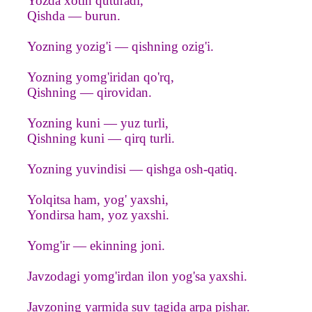
Yozda xotin quturadi,
Qishda — burun.
Yozning yozig'i — qishning ozig'i.
Yozning yomg'iridan qo'rq,
Qishning — qirovidan.
Yozning kuni — yuz turli,
Qishning kuni — qirq turli.
Yozning yuvindisi — qishga osh-qatiq.
Yolqitsa ham, yog' yaxshi,
Yondirsa ham, yoz yaxshi.
Yomg'ir — ekinning joni.
Javzodagi yomg'irdan ilon yog'sa yaxshi.
Javzoning yarmida suv tagida arpa pishar.