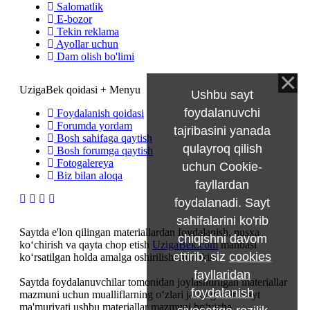
Salomatlik
E-bozor
Tekin reklama
Ayollar uchun
Dam olish bo'limi
UzigaBek qoidasi + Menyu
Ushbu sayt
foydalanuvchi
Foydalanish qoidasi
Forumda yordam
tajribasini yanada
Bosh sahifaga qaytish
qulayroq qilish
Bosh forumga qaytish
Fotogalereya
uchun Cookie-
Biz bilan aloqa
fayllardan
foydalanadi. Sayt
sahifalarini ko'rib
Saytda e'lon qilingan materiallardan foydalanish, nusxa
chiqishni davom
ko‘chirish va qayta chop etish
UzigaBek.com
manbasi
ettirib, siz
cookies
ko‘rsatilgan holda amalga oshirilishi mumkin.
fayllaridan
Saytda foydalanuvchilar tomonidan joylashtirilgan materiallar
foydalanish
mazmuni uchun mualliflarning o‘zlari javobgardir. Sayt
ma'muriyati ushbu materiallar mazmuni bo‘yicha