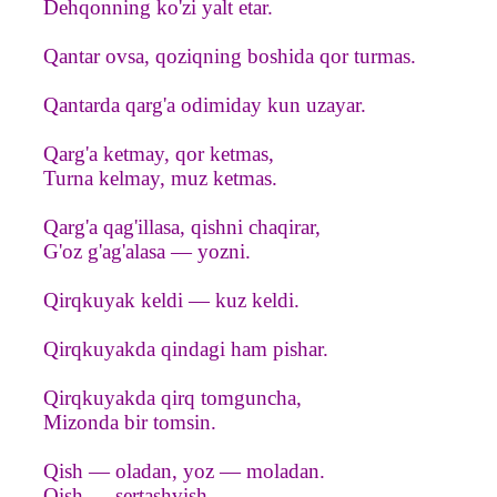
Dehqonning ko'zi yalt etar.
Qantar ovsa, qoziqning boshida qor turmas.
Qantarda qarg'a odimiday kun uzayar.
Qarg'a ketmay, qor ketmas,
Turna kelmay, muz ketmas.
Qarg'a qag'illasa, qishni chaqirar,
G'oz g'ag'alasa — yozni.
Qirqkuyak keldi — kuz keldi.
Qirqkuyakda qindagi ham pishar.
Qirqkuyakda qirq tomguncha,
Mizonda bir tomsin.
Qish — oladan, yoz — moladan.
Qish — sertashvish.