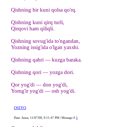
Qishning bir kuni qolsa qo'rq.
Qishning kuni qirq turli,
Qirqovi ham qiliqli.
Qishning sovug'ida to'ngandan,
Yozning issig'ida o'lgan yaxshi.
Qishning qahri — kuzga baraka.
Qishning qori — yozga dori.
Qor yog'di — don yog'di,
Yomg'ir yog'di — osh yog'di.
OSIYO
Date: Juma, 11/07/08, 9:11:47 PM | Message #
5