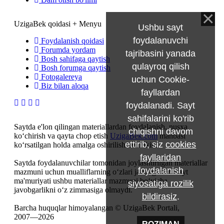
UzigaBek qoidasi + Menyu
Ushbu sayt
foydalanuvchi
Foydalanish qoidasi
Forumda yordam
tajribasini yanada
Bosh sahifaga qaytish
qulayroq qilish
Bosh forumga qaytish
Fotogalereya
uchun Cookie-
Biz bilan aloqa
fayllardan
foydalanadi. Sayt
sahifalarini ko'rib
Saytda e'lon qilingan materiallardan foydalanish, nusxa
chiqishni davom
ko‘chirish va qayta chop etish
UzigaBek.com
manbasi
ettirib, siz
cookies
ko‘rsatilgan holda amalga oshirilishi mumkin.
fayllaridan
Saytda foydalanuvchilar tomonidan joylashtirilgan materiallar
foydalanish
mazmuni uchun mualliflarning o‘zlari javobgardir. Sayt
ma'muriyati ushbu materiallar mazmuni bo‘yicha
siyosatiga rozilik
javobgarlikni o‘z zimmasiga olmaydi.
bildirasiz
.
Barcha huquqlar himoyalangan © UzigaBek Portali,
2007—2026