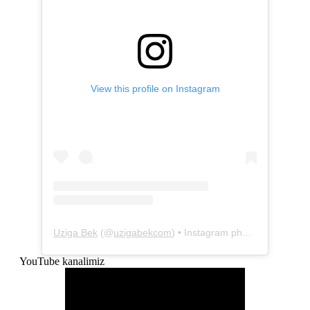
View this profile on Instagram
Uziga Bek
(@
uzigabekcom
) • Instagram photos and videos
YouTube kanalimiz