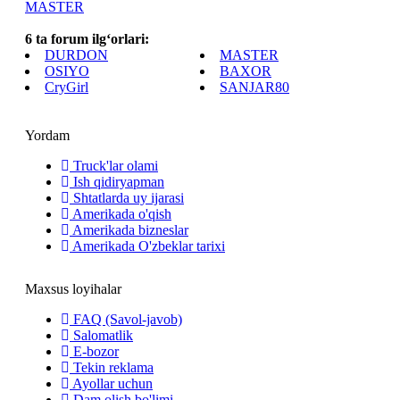
MASTER
6 ta forum ilg‘orlari:
DURDON
MASTER
OSIYO
BAXOR
CryGirl
SANJAR80
Yordam
Truck'lar olami
Ish qidiryapman
Shtatlarda uy ijarasi
Amerikada o'qish
Amerikada bizneslar
Amerikada O'zbeklar tarixi
Maxsus loyihalar
FAQ (Savol-javob)
Salomatlik
E-bozor
Tekin reklama
Ayollar uchun
Dam olish bo'limi