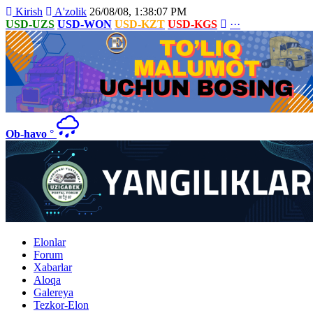
Kirish
A'zolik
26/08/08, 1:38:07 PM
USD-UZS
USD-WON
USD-KZT
USD-KGS
···
Ob-havo
°
Elonlar
Forum
Xabarlar
Aloqa
Galereya
Tezkor-Elon