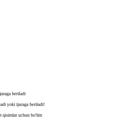
jaraga beriladi
di yoki ijaraga beriladi!
ot qisimlar uchun bo'lim