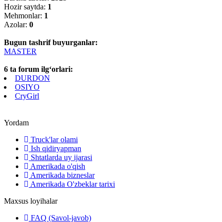
Hozir saytda:
1
Mehmonlar:
1
Azolar:
0
Bugun tashrif buyurganlar:
MASTER
6 ta forum ilg‘orlari:
DURDON
OSIYO
CryGirl
Yordam
Truck'lar olami
Ish qidiryapman
Shtatlarda uy ijarasi
Amerikada o'qish
Amerikada bizneslar
Amerikada O'zbeklar tarixi
Maxsus loyihalar
FAQ (Savol-javob)