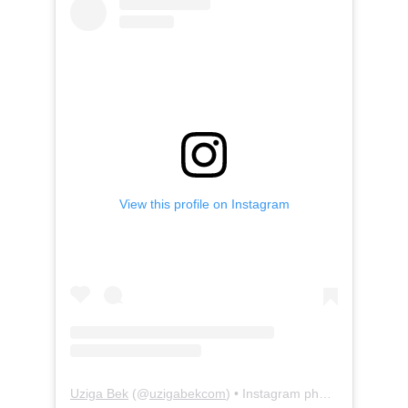
View this profile on Instagram
Uziga Bek
(@
uzigabekcom
) • Instagram photos and videos