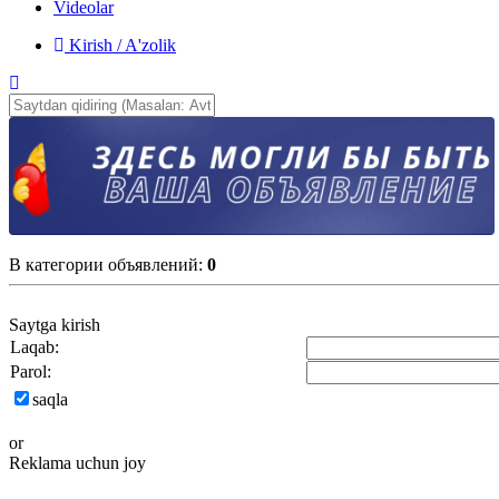
Videolar
Kirish / A'zolik
В категории объявлений
:
0
Saytga kirish
Laqab:
Parol:
saqla
or
Reklama uchun joy