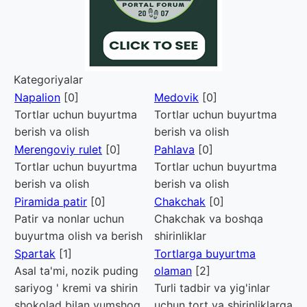
Kategoriyalar
Napalion
[0]
Medovik
[0]
Tortlar uchun buyurtma
Tortlar uchun buyurtma
berish va olish
berish va olish
Merengoviy rulet
[0]
Pahlava
[0]
Tortlar uchun buyurtma
Tortlar uchun buyurtma
berish va olish
berish va olish
Piramida patir
[0]
Chakchak
[0]
Patir va nonlar uchun
Chakchak va boshqa
buyurtma olish va berish
shirinliklar
Spartak
[1]
Tortlarga buyurtma
Asal ta'mi, nozik puding
olaman
[2]
sariyog ' kremi va shirin
Turli tadbir va yig'inlar
shokolad bilan yumshoq
uchun tort va shirinliklarga