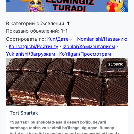
В категории объявлений
:
1
Показано объявлений
:
1-1
Сортировать по
:
Kun
/
Дате
·
Nomlanishi
/
Названию
·
Ko'rsatgichi
/
Рейтингу
·
Izohlar
/
Комментариям
·
Yuklanishi
/
Загрузкам
·
Ko'rilgan
/
Просмотрам
25/08/30
Tort Spartak
«Spartak» bu shokolad-asalli desert bo’lib, deyarli
barchaga tanish va sevimli bo’lishga ulgurgan. Bunday
tortni uy sharoitida qanday tayyorlash mumkinligi haqida