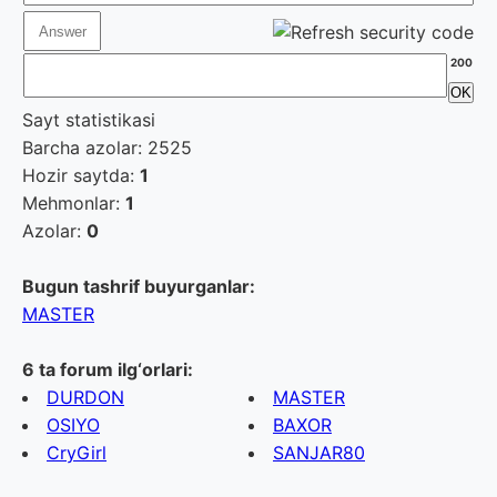
200
Sayt statistikasi
Barcha azolar: 2525
Hozir saytda:
1
Mehmonlar:
1
Azolar:
0
Bugun tashrif buyurganlar:
MASTER
6 ta forum ilg‘orlari:
DURDON
MASTER
OSIYO
BAXOR
CryGirl
SANJAR80