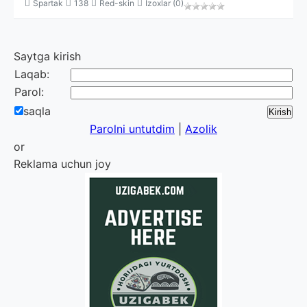
Spartak
138
Red-skin
Izoxlar (0)
Saytga kirish
Laqab:
Parol:
saqla
Parolni untutdim
|
Azolik
or
Reklama uchun joy