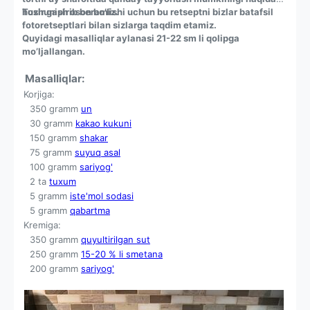
hozir gapirib beramiz.
Tushunish oson bo’lishi uchun bu retseptni bizlar batafsil
fotoretseptlari bilan sizlarga taqdim etamiz.
Quyidagi masalliqlar aylanasi 21-22 sm li qolipga
mo’ljallangan.
Masalliqlar:
Korjiga:
350 gramm
un
30 gramm
kakao kukuni
150 gramm
shakar
75 gramm
suyuq asal
100 gramm
sariyog'
2 ta
tuxum
5 gramm
iste'mol sodasi
5 gramm
qabartma
Kremiga:
350 gramm
quyultirilgan sut
250 gramm
15-20 % li smetana
200 gramm
sariyog'