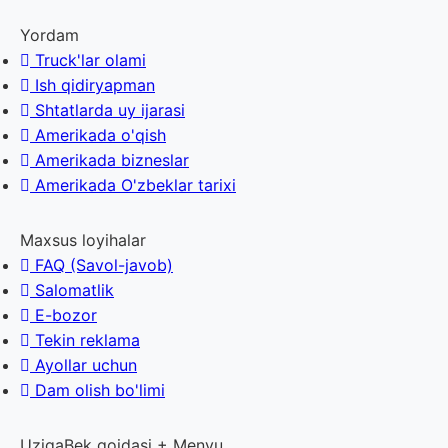
Yordam
Truck'lar olami
Ish qidiryapman
Shtatlarda uy ijarasi
Amerikada o'qish
Amerikada bizneslar
Amerikada O'zbeklar tarixi
Maxsus loyihalar
FAQ (Savol-javob)
Salomatlik
E-bozor
Tekin reklama
Ayollar uchun
Dam olish bo'limi
UzigaBek qoidasi + Menyu