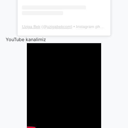
Uziga Bek
(@
uzigabekcom
) • Instagram photos and videos
YouTube kanalimiz