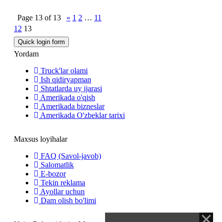
Page
13
of
13
«
1
2
…
11
12
13
Yordam
Truck'lar olami
Ish qidiryapman
Shtatlarda uy ijarasi
Amerikada o'qish
Amerikada bizneslar
Amerikada O'zbeklar tarixi
Maxsus loyihalar
FAQ (Savol-javob)
Salomatlik
E-bozor
Tekin reklama
Ayollar uchun
Dam olish bo'limi