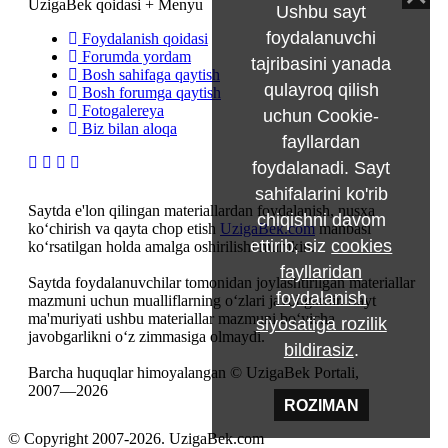
UzigaBek qoidasi + Menyu
Ushbu sayt
foydalanuvchi
Foydalanish qoidasi
Forumda yordam
tajribasini yanada
Bosh sahifaga qaytish
qulayroq qilish
Bosh forumga qaytish
Fotogalereya
uchun Cookie-
Biz bilan aloqa
fayllardan
foydalanadi. Sayt
sahifalarini ko'rib
Saytda e'lon qilingan materiallardan foydalanish, nusxa
chiqishni davom
ko‘chirish va qayta chop etish
UzigaBek.com
manbasi
ettirib, siz
cookies
ko‘rsatilgan holda amalga oshirilishi mumkin.
fayllaridan
Saytda foydalanuvchilar tomonidan joylashtirilgan materiallar
foydalanish
mazmuni uchun mualliflarning o‘zlari javobgardir. Sayt
ma'muriyati ushbu materiallar mazmuni bo‘yicha
siyosatiga rozilik
javobgarlikni o‘z zimmasiga olmaydi.
bildirasiz
.
Barcha huquqlar himoyalangan © UzigaBek Portali,
2007—2026
ROZIMAN
© Copyright 2007-2026. UzigaBek.com