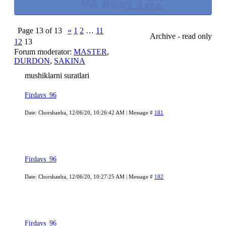
Page
13
of
13
«
1
2
…
11
Archive - read only
12
13
Forum moderator:
MASTER
,
DURDON
,
SAKINA
mushiklarni suratlari
Firdavs_96
Date: Chorshanba, 12/06/20, 10:26:42 AM | Message #
181
Firdavs_96
Date: Chorshanba, 12/06/20, 10:27:25 AM | Message #
182
Firdavs_96