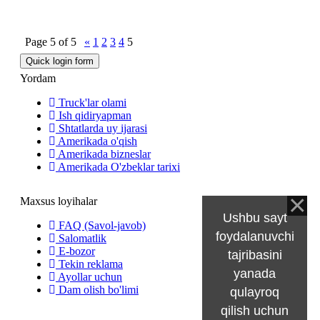
Page
5
of
5
«
1
2
3
4
5
Yordam
Truck'lar olami
Ish qidiryapman
Shtatlarda uy ijarasi
Amerikada o'qish
Amerikada bizneslar
Amerikada O'zbeklar tarixi
Maxsus loyihalar
Ushbu sayt
FAQ (Savol-javob)
foydalanuvchi
Salomatlik
E-bozor
tajribasini
Tekin reklama
yanada
Ayollar uchun
Dam olish bo'limi
qulayroq
qilish uchun