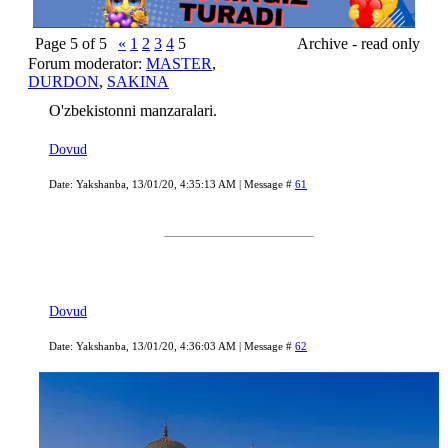
Page
5
of
5
«
1
2
3
4
5
Archive - read only
Forum moderator:
MASTER
,
DURDON
,
SAKINA
O'zbekistonni manzaralari.
Dovud
Date: Yakshanba, 13/01/20, 4:35:13 AM | Message #
61
Dovud
Date: Yakshanba, 13/01/20, 4:36:03 AM | Message #
62