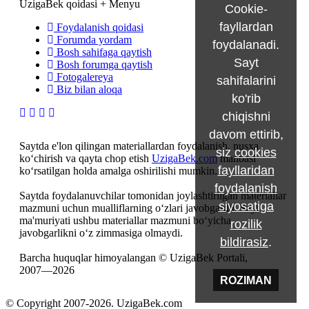
UzigaBek qoidasi + Menyu
Cookie-
fayllardan
Foydalanish qoidasi
Forumda yordam
foydalanadi.
Bosh sahifaga qaytish
Sayt
Bosh forumga qaytish
Fotogalereya
sahifalarini
Biz bilan aloqa
ko'rib
chiqishni
davom ettirib,
Saytda e'lon qilingan materiallardan foydalanish, nusxa
siz
cookies
ko‘chirish va qayta chop etish
UzigaBek.com
manbasi
fayllaridan
ko‘rsatilgan holda amalga oshirilishi mumkin.
foydalanish
Saytda foydalanuvchilar tomonidan joylashtirilgan materiallar
siyosatiga
mazmuni uchun mualliflarning o‘zlari javobgardir. Sayt
ma'muriyati ushbu materiallar mazmuni bo‘yicha
rozilik
javobgarlikni o‘z zimmasiga olmaydi.
bildirasiz
.
Barcha huquqlar himoyalangan © UzigaBek Portali,
2007—2026
ROZIMAN
© Copyright 2007-2026. UzigaBek.com