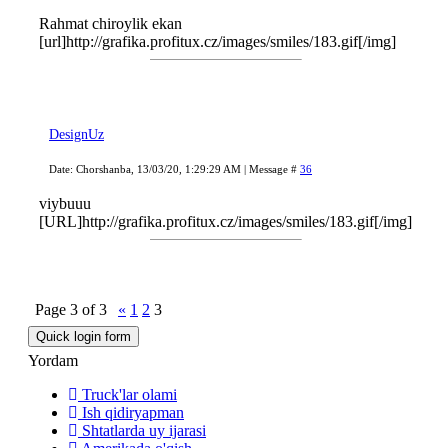
Rahmat chiroylik ekan
[url]http://grafika.profitux.cz/images/smiles/183.gif[/img]
DesignUz
Date: Chorshanba, 13/03/20, 1:29:29 AM | Message #
36
viybuuu
[URL]http://grafika.profitux.cz/images/smiles/183.gif[/img]
Page
3
of
3
«
1
2
3
Yordam
Truck'lar olami
Ish qidiryapman
Shtatlarda uy ijarasi