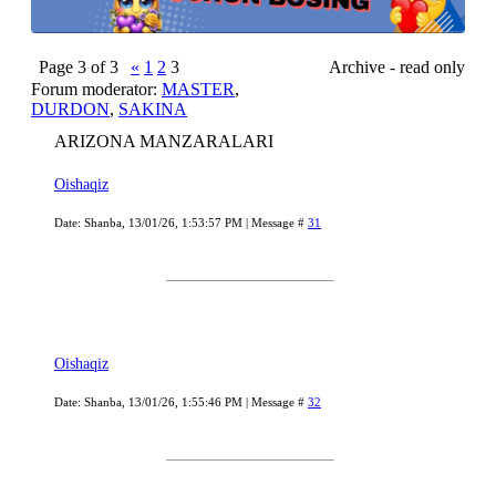
Page
3
of
3
«
1
2
3
Archive - read only
Forum moderator:
MASTER
,
DURDON
,
SAKINA
ARIZONA MANZARALARI
Oishaqiz
Date: Shanba, 13/01/26, 1:53:57 PM | Message #
31
Oishaqiz
Date: Shanba, 13/01/26, 1:55:46 PM | Message #
32