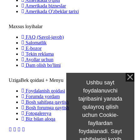
Amerikada o'qish
Amerikada bizneslar
Amerikada O'zbeklar tarixi
Maxsus loyihalar
FAQ (Savol-javob)
Salomatlik
E-bozor
Tekin reklama
Ayollar uchun
Dam olish bo'limi
UzigaBek qoidasi + Menyu
Ushbu sayt
foydalanuvchi
Foydalanish qoidasi
Forumda yordam
tajribasini yanada
Bosh sahifaga qaytish
qulayroq qilish
Bosh forumga qaytish
Fotogalereya
uchun Cookie-
Biz bilan aloqa
fayllardan
foydalanadi. Sayt
sahifalarini ko'rib