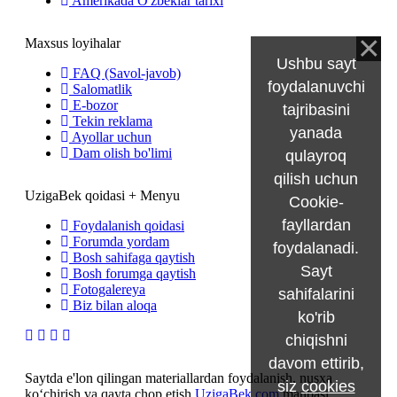
Amerikada O'zbeklar tarixi
Maxsus loyihalar
Ushbu sayt
FAQ (Savol-javob)
foydalanuvchi
Salomatlik
E-bozor
tajribasini
Tekin reklama
yanada
Ayollar uchun
Dam olish bo'limi
qulayroq
qilish uchun
UzigaBek qoidasi + Menyu
Cookie-
fayllardan
Foydalanish qoidasi
Forumda yordam
foydalanadi.
Bosh sahifaga qaytish
Sayt
Bosh forumga qaytish
Fotogalereya
sahifalarini
Biz bilan aloqa
ko'rib
chiqishni
davom ettirib,
Saytda e'lon qilingan materiallardan foydalanish, nusxa
siz
cookies
ko‘chirish va qayta chop etish
UzigaBek.com
manbasi