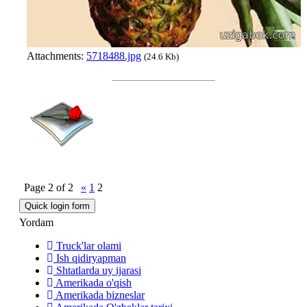
Attachments:
5718488.jpg
(24.6 Kb)
Page
2
of
2
«
1
2
Yordam
Truck'lar olami
Ish qidiryapman
Shtatlarda uy ijarasi
Amerikada o'qish
Amerikada bizneslar