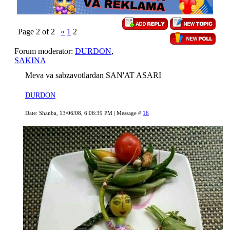
Page
2
of
2
«
1
2
Forum moderator:
DURDON
,
SAKINA
Meva va sabzavotlardan SAN'AT ASARI
DURDON
Date: Shanba, 13/06/08, 6:06:39 PM | Message #
16