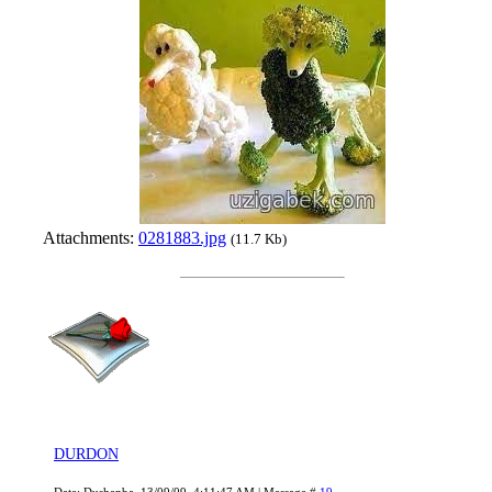
Attachments:
0281883.jpg
(11.7 Kb)
DURDON
Date: Dushanba, 13/09/09, 4:11:47 AM | Message #
19