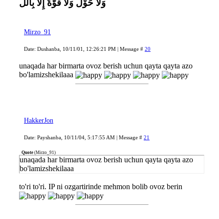
وَلاَ حَوْلَ وَلاَ قُوَّةَ إِلاَّ بِاللَّ
Mirzo_91
Date: Dushanba, 10/11/01, 12:26:21 PM | Message #
20
unaqada har birmarta ovoz berish uchun qayta qayta azo
bo'lamizshekilaaa
HakkerJon
Date: Payshanba, 10/11/04, 5:17:55 AM | Message #
21
Quote
(
Mirzo_91
)
unaqada har birmarta ovoz berish uchun qayta qayta azo
bo'lamizshekilaaa
to'ri to'ri. IP ni ozgartirinde mehmon bolib ovoz berin