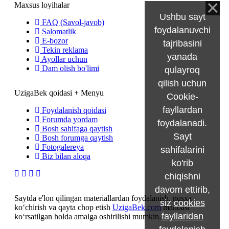
Maxsus loyihalar
Ushbu sayt
FAQ (Savol-javob)
foydalanuvchi
Salomatlik
E-bozor
tajribasini
Tekin reklama
yanada
Ayollar uchun
Dam olish bo'limi
qulayroq
qilish uchun
UzigaBek qoidasi + Menyu
Cookie-
fayllardan
Foydalanish qoidasi
Forumda yordam
foydalanadi.
Bosh sahifaga qaytish
Sayt
Bosh forumga qaytish
Fotogalereya
sahifalarini
Biz bilan aloqa
ko'rib
chiqishni
davom ettirib,
Saytda e'lon qilingan materiallardan foydalanish, nusxa
siz
cookies
ko‘chirish va qayta chop etish
UzigaBek.com
manbasi
fayllaridan
ko‘rsatilgan holda amalga oshirilishi mumkin.