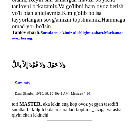
tanlovni o'tkazamiz.Va go'libni ham ovoz berish
yo'li bian aniqlaymiz.Kim g'olib bo'lsa
tayyorlangan sovg'amizni topshiramiz.Hammaga
omad yor bo'lsin.
Tanlov sharti:
Suratlarni o'zimiz olishligimiz shart.Marhamat
ovoz bering.
وَلاَ حَوْلَ وَلاَ قُوَّةَ إِلاَّ بِاللَّ
Samimiy
Date: Shanba, 10/10/16, 10:40:41 AM | Message #
16
tori
MASTER
, aka lekin eng kop ovoz yeggan tasodifi
suratlar bl kulgili bolalar suratlari boptimi _ uziga yarasha
qiyin ekan lekinchi