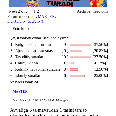
Page
2
of
2
«
1
2
Archive - read only
Forum moderator:
MASTER
,
DURDON
,
SAKINA
Foto konkurs
Qaysi tanloni o'tkazilishi hohlaysiz?
1
.
Kulgili bolalar suratlari
[
9
]
[37.50%]
2
.
Ajoyib tabiat manzarasi
[
5
]
[20.83%]
3
.
Tasodifiy suratlar
[
9
]
[37.50%]
4
.
Chiroylik non
[
1
]
[4.17%]
5
.
Kulgilik hayvonlar suratlari
[
3
]
[12.50%]
6
.
Islomiy suratlar
[
6
]
[25.00%]
Answers total:
24
MASTER
Date: Juma, 10/10/08, 9:35:41 PM | Message #
1
Avvaliga 6 ta mavzudan 1 tasini tanlab
olamiz.Keyin shu tanlangan mavzu bo'yicha