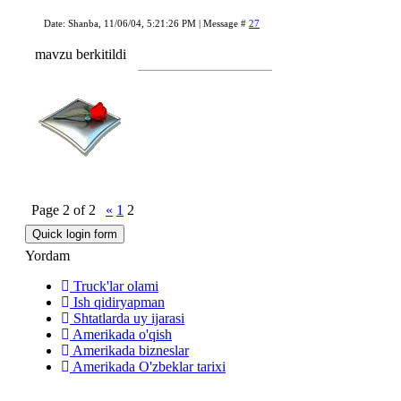
Date: Shanba, 11/06/04, 5:21:26 PM | Message #
27
mavzu berkitildi
Page
2
of
2
«
1
2
Yordam
Truck'lar olami
Ish qidiryapman
Shtatlarda uy ijarasi
Amerikada o'qish
Amerikada bizneslar
Amerikada O'zbeklar tarixi