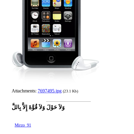
Attachments:
7697495.jpg
(23.1 Kb)
وَلاَ حَوْلَ وَلاَ قُوَّةَ إِلاَّ بِاللَّ
Mirzo_91