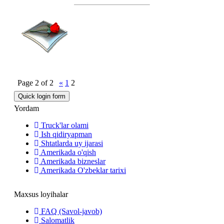
Page
2
of
2
«
1
2
Yordam
Truck'lar olami
Ish qidiryapman
Shtatlarda uy ijarasi
Amerikada o'qish
Amerikada bizneslar
Amerikada O'zbeklar tarixi
Maxsus loyihalar
FAQ (Savol-javob)
Salomatlik