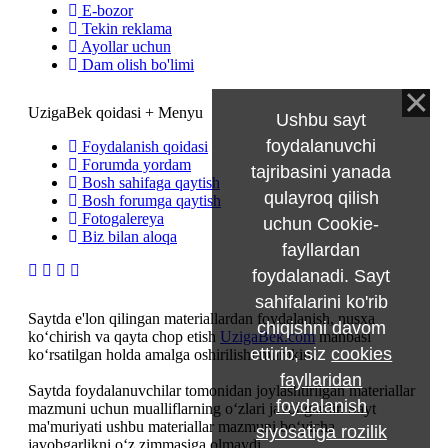
E-bozor
Tekin reklama
Ayollar uchun
Dam olish bo'limi
UzigaBek qoidasi + Menyu
Ushbu sayt
foydalanuvchi
Foydalanish qoidasi
Forumda yordam
tajribasini yanada
Bosh sahifaga qaytish
qulayroq qilish
Bosh forumga qaytish
Fotogalereya
uchun Cookie-
Biz bilan aloqa
fayllardan
foydalanadi. Sayt
sahifalarini ko'rib
Saytda e'lon qilingan materiallardan foydalanish, nusxa
chiqishni davom
ko‘chirish va qayta chop etish
UzigaBek.com
manbasi
ettirib, siz
cookies
ko‘rsatilgan holda amalga oshirilishi mumkin.
fayllaridan
Saytda foydalanuvchilar tomonidan joylashtirilgan materiallar
foydalanish
mazmuni uchun mualliflarning o‘zlari javobgardir. Sayt
ma'muriyati ushbu materiallar mazmuni bo‘yicha
siyosatiga rozilik
javobgarlikni o‘z zimmasiga olmaydi.