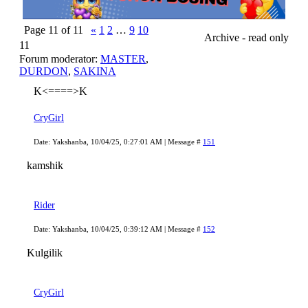
Page
11
of
11
«
1
2
…
9
10
Archive - read only
11
Forum moderator:
MASTER
,
DURDON
,
SAKINA
K<====>K
CryGirl
Date: Yakshanba, 10/04/25, 0:27:01 AM | Message #
151
kamshik
Rider
Date: Yakshanba, 10/04/25, 0:39:12 AM | Message #
152
Kulgilik
CryGirl