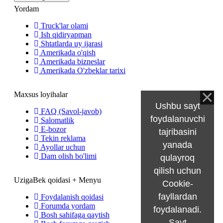
Yordam
Truck'lar olami
Ish qidiryapman
Shtatlarda uy ijarasi
Amerikada o'qish
Amerikada bizneslar
Amerikada O'zbeklar tarixi
Maxsus loyihalar
Ushbu sayt
FAQ (Savol-javob)
foydalanuvchi
Salomatlik
E-bozor
tajribasini
Tekin reklama
yanada
Ayollar uchun
Dam olish bo'limi
qulayroq
qilish uchun
UzigaBek qoidasi + Menyu
Cookie-
fayllardan
Foydalanish qoidasi
Forumda yordam
foydalanadi.
Bosh sahifaga qaytish
Sayt