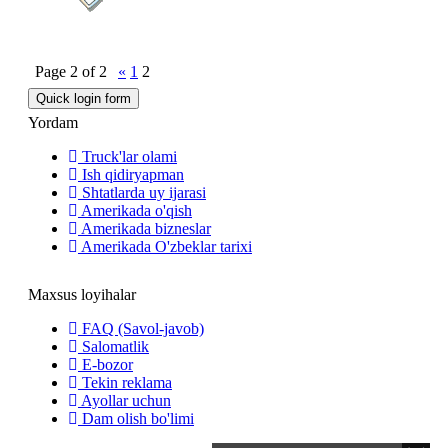
Page
2
of
2
«
1
2
Yordam
Truck'lar olami
Ish qidiryapman
Shtatlarda uy ijarasi
Amerikada o'qish
Amerikada bizneslar
Amerikada O'zbeklar tarixi
Maxsus loyihalar
FAQ (Savol-javob)
Salomatlik
E-bozor
Tekin reklama
Ayollar uchun
Dam olish bo'limi