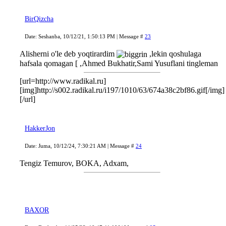
BirQizcha
Date: Seshanba, 10/12/21, 1:50:13 PM | Message #
23
Alisherni o'le deb yoqtirardim
,lekin qoshulaga
hafsala qomagan [ ,Ahmed Bukhatir,Sami Yusuflani tingleman
[url=http://www.radikal.ru]
[img]http://s002.radikal.ru/i197/1010/63/674a38c2bf86.gif[/img]
[/url]
HakkerJon
Date: Juma, 10/12/24, 7:30:21 AM | Message #
24
Tengiz Temurov, BOKA, Adxam,
BAXOR