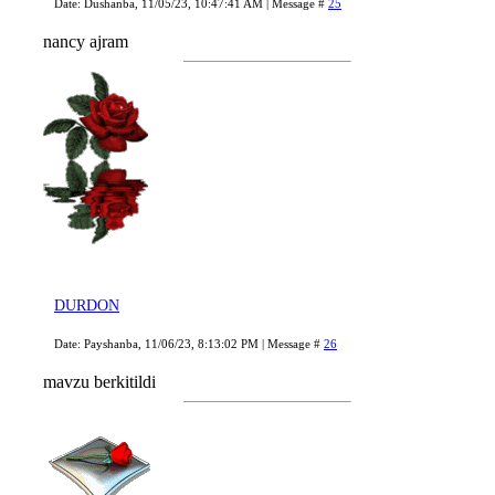
Date: Dushanba, 11/05/23, 10:47:41 AM | Message #
25
nancy ajram
DURDON
Date: Payshanba, 11/06/23, 8:13:02 PM | Message #
26
mavzu berkitildi