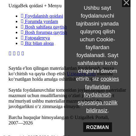
UzigaBek qoidasi + Menyu
Ushbu sayt
foydalanuvchi
Foydalanish qoidasi
Forumda yordam
tajribasini yanada
Bosh sahifaga qaytish
qulayroq qilish
Bosh forumga qaytish
Fotogalereya
uchun Cookie-
Biz bilan aloqa
fayllardan
foydalanadi. Sayt
sahifalarini ko'rib
Saytda e'lon qilingan materiallardan foydalanish, nusxa
chiqishni davom
ko‘chirish va qayta chop etish
UzigaBek.com
manbasi
ettirib, siz
cookies
ko‘rsatilgan holda amalga oshirilishi mumkin.
fayllaridan
Saytda foydalanuvchilar tomonidan joylashtirilgan materiallar
foydalanish
mazmuni uchun mualliflarning o‘zlari javobgardir. Sayt
ma'muriyati ushbu materiallar mazmuni bo‘yicha
siyosatiga rozilik
javobgarlikni o‘z zimmasiga olmaydi.
bildirasiz
.
Barcha huquqlar himoyalangan © UzigaBek Portali,
2007—2026
ROZIMAN