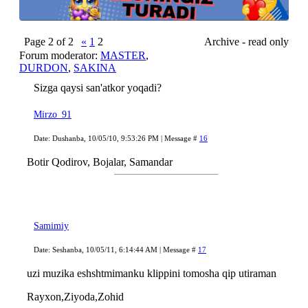
Page
2
of
2
«
1
2
Archive - read only
Forum moderator:
MASTER
,
DURDON
,
SAKINA
Sizga qaysi san'atkor yoqadi?
Mirzo_91
Date: Dushanba, 10/05/10, 9:53:26 PM | Message #
16
Botir Qodirov, Bojalar, Samandar
Samimiy
Date: Seshanba, 10/05/11, 6:14:44 AM | Message #
17
uzi muzika eshshtmimanku klippini tomosha qip utiraman
Rayxon,Ziyoda,Zohid